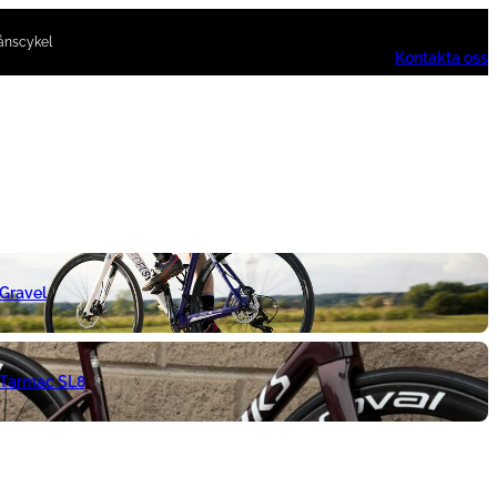
ånscykel
Kontakta oss
 Gravel
 Tarmac SL8