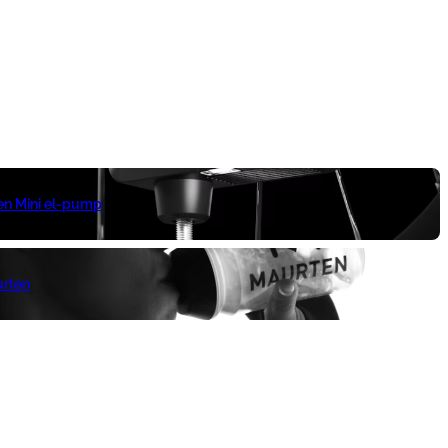
 en Mini el-pump
urten