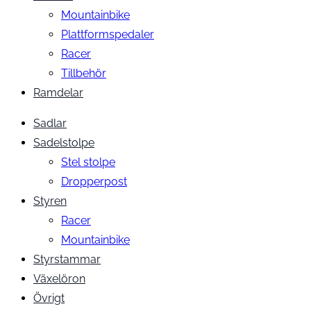
Mountainbike
Plattformspedaler
Racer
Tillbehör
Ramdelar
Sadlar
Sadelstolpe
Stel stolpe
Dropperpost
Styren
Racer
Mountainbike
Styrstammar
Växelöron
Övrigt