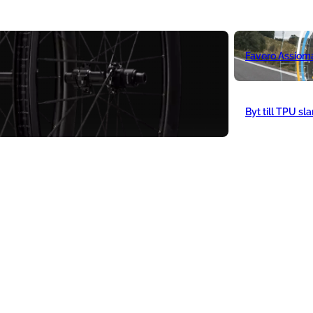
Favero Assiom
Byt till TPU sl