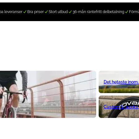
a leveranser
Bra priser
Stort utbud
36-mån räntefritt delbetalning
Förm
Det hetaste inom
Custom S-works