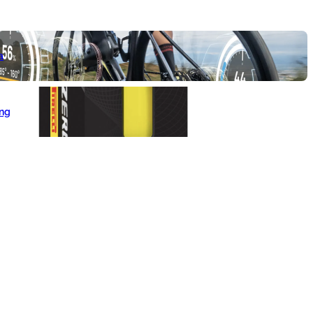
a
ang