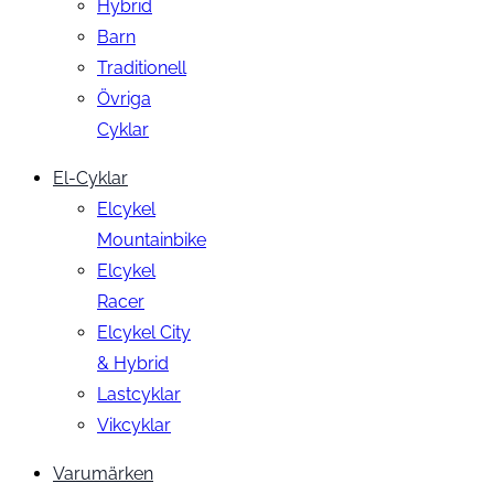
Hybrid
Barn
Traditionell
Övriga
Cyklar
El-Cyklar
Elcykel
Mountainbike
Elcykel
Racer
Elcykel City
& Hybrid
Lastcyklar
Vikcyklar
Varumärken