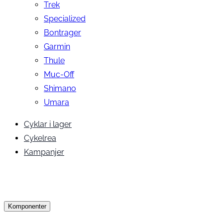
Trek
Specialized
Bontrager
Garmin
Thule
Muc-Off
Shimano
Umara
Cyklar i lager
Cykelrea
Kampanjer
Komponenter