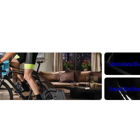
Upgradera till
Energi från Ma