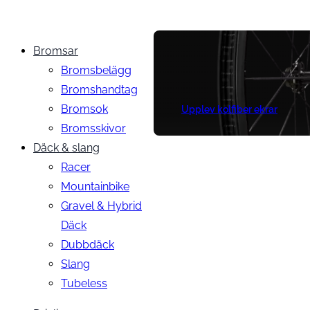
Bromsar
Bromsbelägg
Bromshandtag
Bromsok
Upplev kolfiber ekrar
Bromsskivor
Däck & slang
Racer
Mountainbike
Gravel & Hybrid
Däck
Dubbdäck
Slang
Tubeless