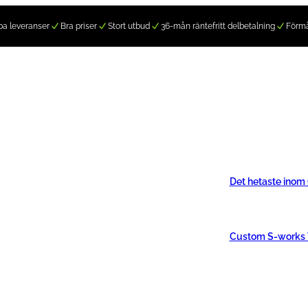
a leveranser
Bra priser
Stort utbud
36-mån räntefritt delbetalning
Förm
Det hetaste inom
Custom S-works