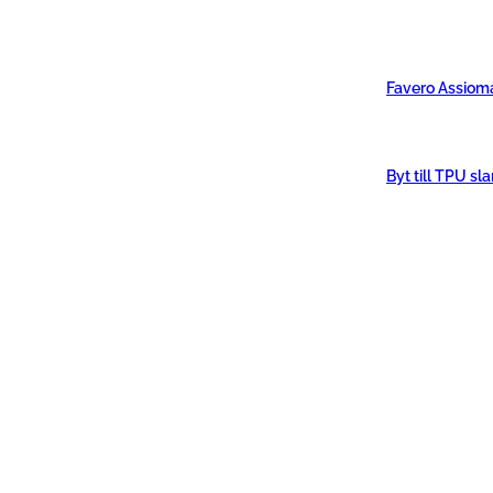
Favero Assiom
Byt till TPU sl