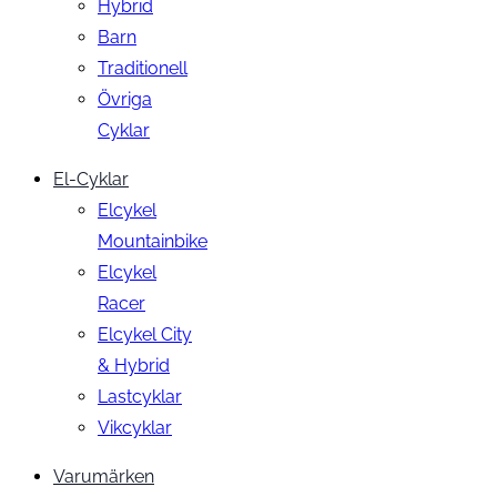
Hybrid
Barn
Traditionell
Övriga
Cyklar
El-Cyklar
Elcykel
Mountainbike
Elcykel
Racer
Elcykel City
& Hybrid
Lastcyklar
Vikcyklar
Varumärken