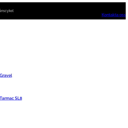
ånscykel
Kontakta oss
 Gravel
 Tarmac SL8