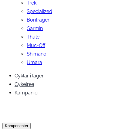
Trek
Specialized
Bontrager
Garmin
Thule
Muc-Off
Shimano
Umara
Cyklar i lager
Cykelrea
Kampanjer
Komponenter