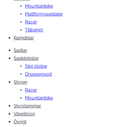
Mountainbike
Plattformspedaler
Racer
Tillbehör
Ramdelar
Sadlar
Sadelstolpe
Stel stolpe
Dropperpost
Styren
Racer
Mountainbike
Styrstammar
Växelöron
Övrigt