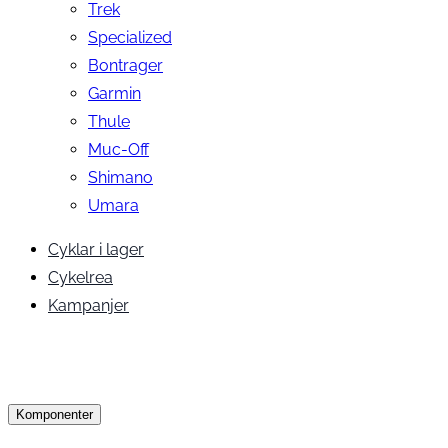
Trek
Specialized
Bontrager
Garmin
Thule
Muc-Off
Shimano
Umara
Cyklar i lager
Cykelrea
Kampanjer
Komponenter