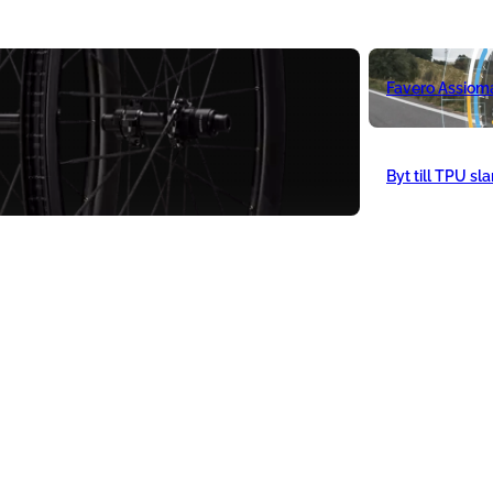
Favero Assiom
Byt till TPU sl