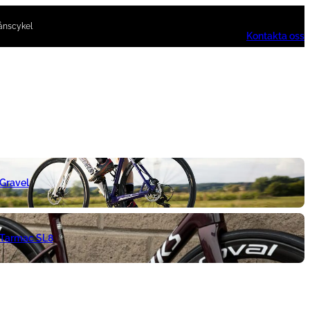
ånscykel
Kontakta oss
 Gravel
 Tarmac SL8