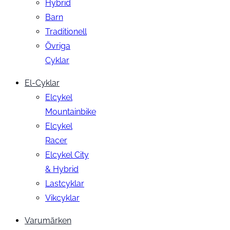
Hybrid
Barn
Traditionell
Övriga
Cyklar
El-Cyklar
Elcykel
Mountainbike
Elcykel
Racer
Elcykel City
& Hybrid
Lastcyklar
Vikcyklar
Varumärken