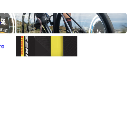
a
ang