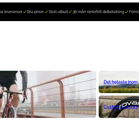
a leveranser
Bra priser
Stort utbud
36-mån räntefritt delbetalning
Förm
Det hetaste inom
Custom S-works