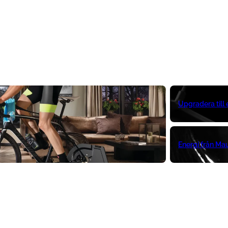
Upgradera till
Energi från Ma