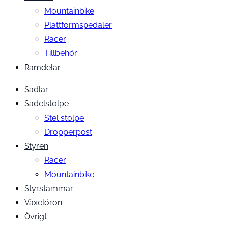
Mountainbike
Plattformspedaler
Racer
Tillbehör
Ramdelar
Sadlar
Sadelstolpe
Stel stolpe
Dropperpost
Styren
Racer
Mountainbike
Styrstammar
Växelöron
Övrigt