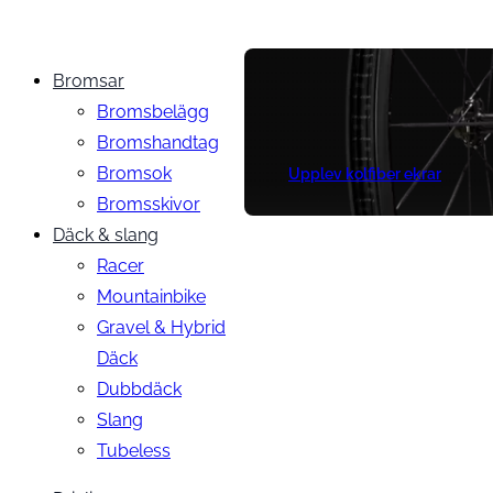
Bromsar
Bromsbelägg
Bromshandtag
Bromsok
Upplev kolfiber ekrar
Bromsskivor
Däck & slang
Racer
Mountainbike
Gravel & Hybrid
Däck
Dubbdäck
Slang
Tubeless