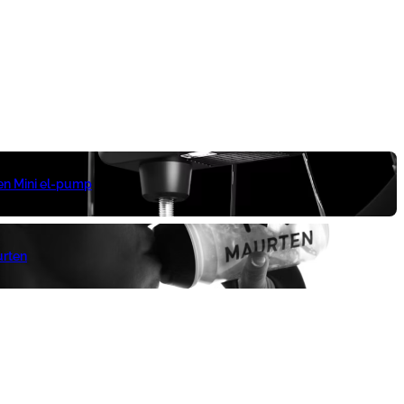
 en Mini el-pump
urten