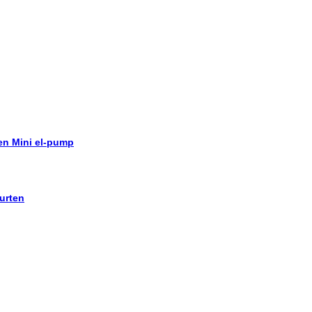
 en Mini el-pump
urten