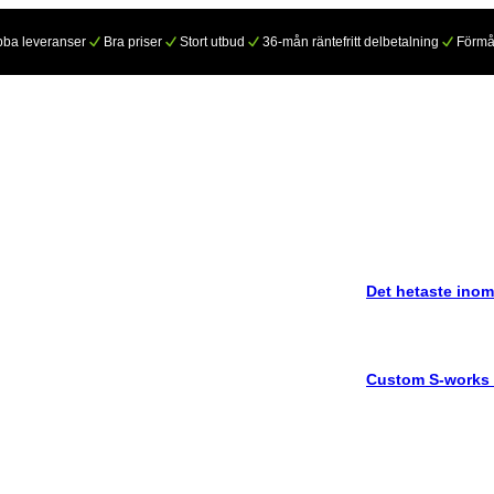
ba leveranser
Bra priser
Stort utbud
36-mån räntefritt delbetalning
Förmå
Det hetaste inom
Custom S-works