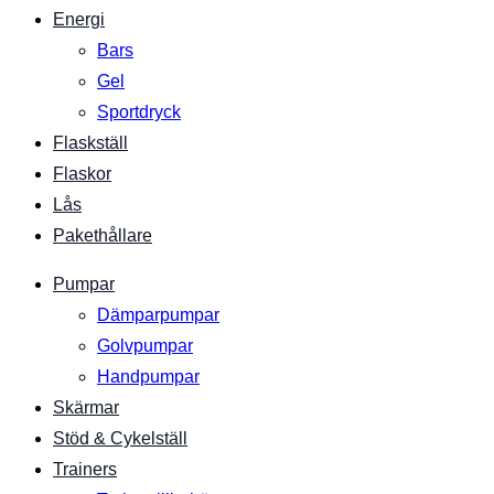
Energi
Bars
Gel
Sportdryck
Flaskställ
Flaskor
Lås
Pakethållare
Pumpar
Dämparpumpar
Golvpumpar
Handpumpar
Skärmar
Stöd & Cykelställ
Trainers