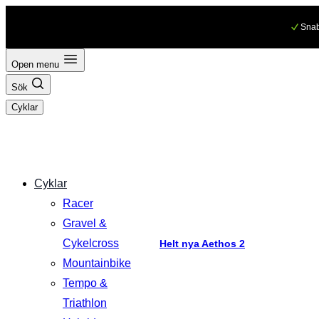
Hoppa
Snab
till
innehåll
Open menu
Sök
Cyklar
Cyklar
Racer
Gravel &
Cykelcross
Helt nya Aethos 2
Mountainbike
Tempo &
Triathlon