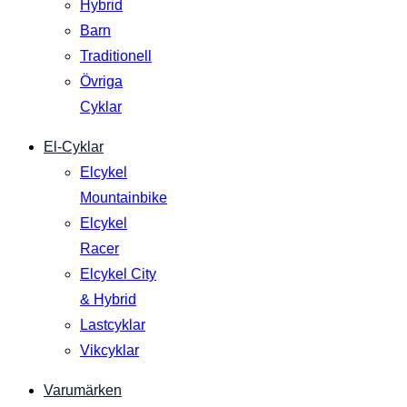
Hybrid
Barn
Traditionell
Övriga
Cyklar
El-Cyklar
Elcykel
Mountainbike
Elcykel
Racer
Elcykel City
& Hybrid
Lastcyklar
Vikcyklar
Varumärken