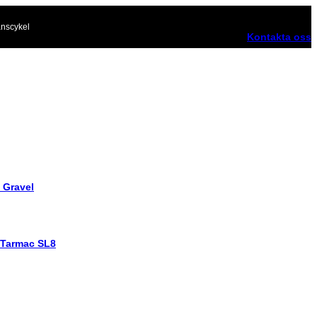
nscykel
Kontakta oss
 Gravel
 Tarmac SL8