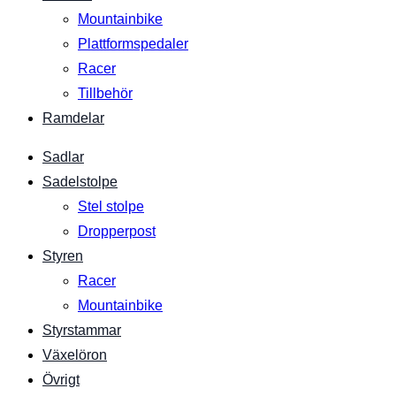
Mountainbike
Plattformspedaler
Racer
Tillbehör
Ramdelar
Sadlar
Sadelstolpe
Stel stolpe
Dropperpost
Styren
Racer
Mountainbike
Styrstammar
Växelöron
Övrigt