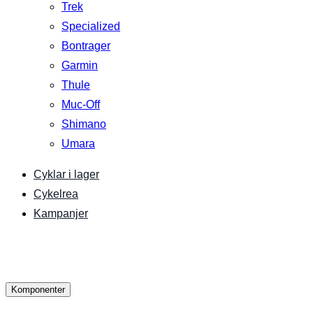
Trek
Specialized
Bontrager
Garmin
Thule
Muc-Off
Shimano
Umara
Cyklar i lager
Cykelrea
Kampanjer
Komponenter