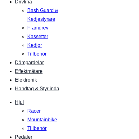
Drivlina
Bash Guard &
Kedjestyrare
Framdrev
Kassetter
Kedjor
Tillbehör
Dämpardelar
Effektmätare
Elektronik
Handtag & Styrlinda
Hjul
Racer
Mountainbike
Tillbehör
Pedaler