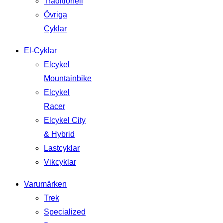
Traditionell
Övriga
Cyklar
El-Cyklar
Elcykel
Mountainbike
Elcykel
Racer
Elcykel City
& Hybrid
Lastcyklar
Vikcyklar
Varumärken
Trek
Specialized