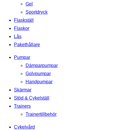
Gel
Sportdryck
Flaskställ
Flaskor
Lås
Pakethållare
Pumpar
Dämparpumpar
Golvpumpar
Handpumpar
Skärmar
Stöd & Cykelställ
Trainers
Trainertillbehör
Cykelvård