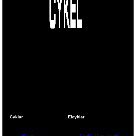
Vi är en passionerad cykelbutik som drivs av att
ge en cykelupplevelse utöver det vanliga. Vi
består av ett härligt gäng cykelnördar som
älskar cykling precis som du.
Facebook
Instagram
YouTube
Cyklar
Elcyklar
Racer
Elcykel Mountainbike