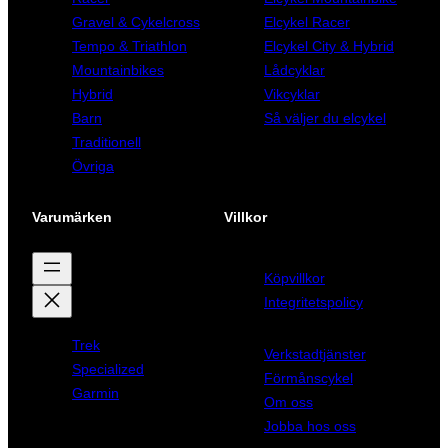
Gravel & Cykelcross
Elcykel Racer
Tempo & Triathlon
Elcykel City & Hybrid
Mountainbikes
Lådcyklar
Hybrid
Vikcyklar
Barn
Så väljer du elcykel
Traditionell
Övriga
Varumärken
Villkor
Köpvillkor
Integritetspolicy
Trek
Verkstadtjänster
Specialized
Förmånscykel
Garmin
Om oss
Jobba hos oss