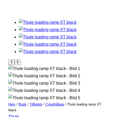
Hem
/
Butik
/
Tillbehör
/
Cykelhållare
/ Thule loading ramp XT
black
Thule