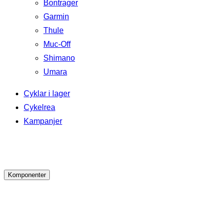
Bontrager
Garmin
Thule
Muc-Off
Shimano
Umara
Cyklar i lager
Cykelrea
Kampanjer
Komponenter