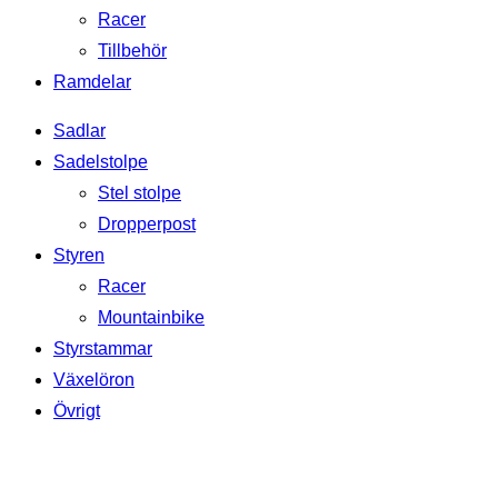
Racer
Tillbehör
Ramdelar
Sadlar
Sadelstolpe
Stel stolpe
Dropperpost
Styren
Racer
Mountainbike
Styrstammar
Växelöron
Övrigt