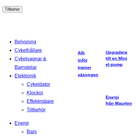
Tillbehör
Belysning
Cykelhållare
Upgradera
Allt
till en Mini
Cykelvagnar &
inför
el-pump
Barnstolar
trainer
säsongen
Elektronik
Cykeldator
Klockor
Energi
Effektmätare
från Maurten
Tillbehör
Energi
Bars