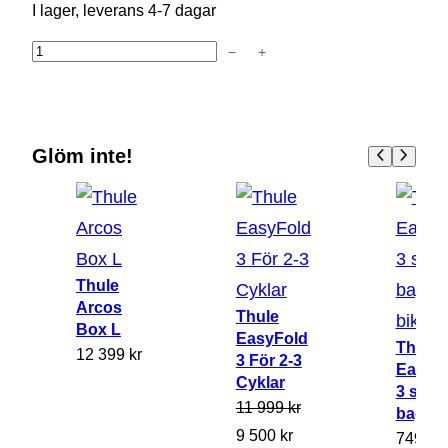
I lager, leverans 4-7 dagar
−
+
T
h
u
l
Glöm inte!
e
l
o
a
d
Thule
i
Arcos
Thule
Box L
n
EasyFold
Thule
12 399
kr
3 För 2-3
g
EasyF
Cyklar
r
3 stor
11 999
kr
bag 3-
a
D
D
9 500
kr
749
kr
m