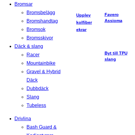
Bromsar
Bromsbelägg
Favero
Upplev
Assioma
Bromshandtag
kolfiber
Bromsok
ekrar
Bromsskivor
Däck & slang
Byt till TPU
Racer
slang
Mountainbike
Gravel & Hybrid
Däck
Dubbdäck
Slang
Tubeless
Drivlina
Bash Guard &