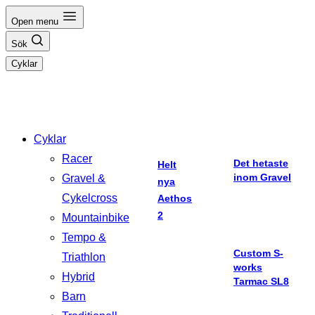
Hoppa
Open menu
till
Sök
innehåll
Cyklar
Cyklar
Racer
Det hetaste
Helt
inom Gravel
Gravel &
nya
Cykelcross
Aethos
2
Mountainbike
Tempo &
Custom S-
Triathlon
works
Hybrid
Tarmac SL8
Barn