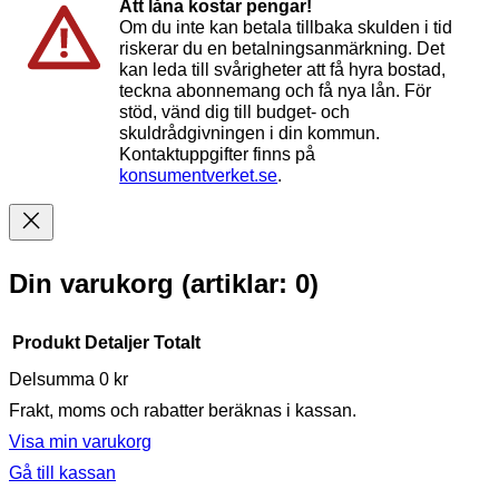
Att låna kostar pengar!
Om du inte kan betala tillbaka skulden i tid
riskerar du en betalningsanmärkning. Det
kan leda till svårigheter att få hyra bostad,
teckna abonnemang och få nya lån. För
stöd, vänd dig till budget- och
skuldrådgivningen i din kommun.
Kontaktuppgifter finns på
konsumentverket.se
.
Din varukorg
(artiklar: 0)
Produkt
Detaljer
Totalt
Delsumma
0 kr
Produkter
Frakt, moms och rabatter beräknas i kassan.
i
Visa min varukorg
varukorg
Gå till kassan