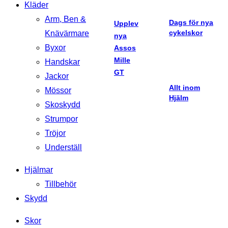
Kläder
Arm, Ben &
Dags för nya
Upplev
cykelskor
Knävärmare
nya
Byxor
Assos
Mille
Handskar
GT
Jackor
Allt inom
Mössor
Hjälm
Skoskydd
Strumpor
Tröjor
Underställ
Hjälmar
Tillbehör
Skydd
Skor