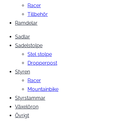
Racer
Tillbehör
Ramdelar
Sadlar
Sadelstolpe
Stel stolpe
Dropperpost
Styren
Racer
Mountainbike
Styrstammar
Växelöron
Övrigt