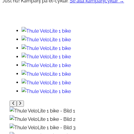
Just nu! Kampanj på el-cyklar.
Se alla kampanjcyklar →