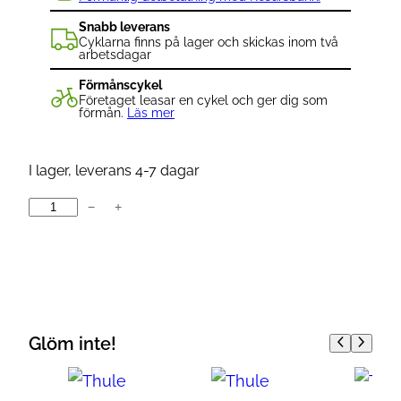
Snabb leverans
Cyklarna finns på lager och skickas inom två
arbetsdagar
Förmånscykel
Företaget leasar en cykel och ger dig som
förmån.
Läs mer
I lager, leverans 4-7 dagar
−
+
T
h
u
l
e
V
Glöm inte!
e
l