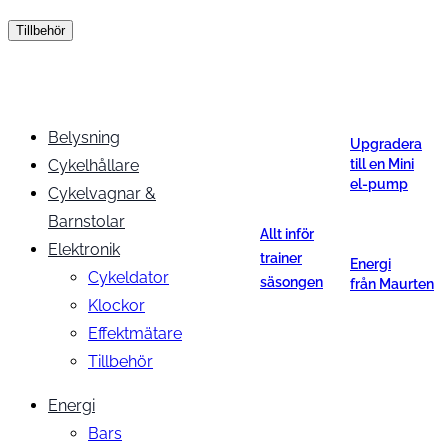
Tillbehör
Belysning
Upgradera
Cykelhållare
till en Mini
el-pump
Cykelvagnar &
Barnstolar
Allt inför
Elektronik
trainer
Energi
Cykeldator
säsongen
från Maurten
Klockor
Effektmätare
Tillbehör
Energi
Bars