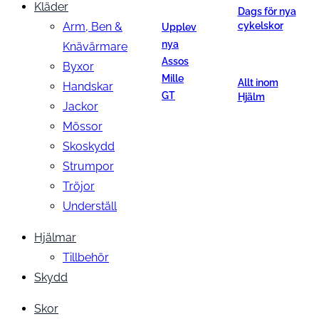
Kläder
Dags för nya
Arm, Ben &
cykelskor
Upplev
nya
Knävärmare
Assos
Byxor
Mille
Allt inom
Handskar
GT
Hjälm
Jackor
Mössor
Skoskydd
Strumpor
Tröjor
Underställ
Hjälmar
Tillbehör
Skydd
Skor