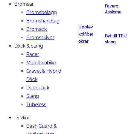
Bromsar
Favero
Bromsbelägg
Assioma
Bromshandtag
Upplev
Bromsok
kolfiber
Byt till TPU
Bromsskivor
ekrar
slang
Däck & slang
Racer
Mountainbike
Gravel & Hybrid
Däck
Dubbdäck
Slang
Tubeless
Drivlina
Bash Guard &