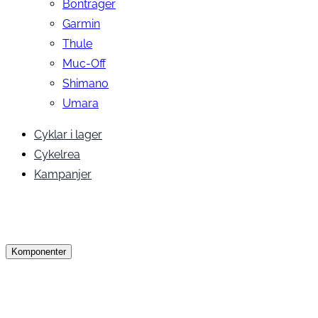
Bontrager
Garmin
Thule
Muc-Off
Shimano
Umara
Cyklar i lager
Cykelrea
Kampanjer
Komponenter