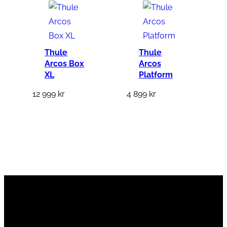
a
9
r
9
:
9
3
Thule
Thule
Arcos Box
Arcos
1
k
XL
Platform
4
r
12 999
kr
4 899
kr
9
.
k
r
.