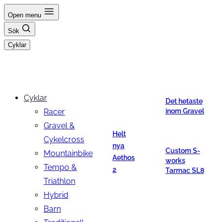
Hoppa
Open menu
till
Sök
innehåll
Cyklar
Cyklar
Det hetaste
Racer
inom Gravel
Gravel &
Helt
Cykelcross
nya
Custom S-
Mountainbike
Aethos
works
Tempo &
2
Tarmac SL8
Triathlon
Hybrid
Barn