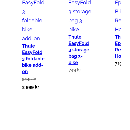
o
L
i
t
e
Thule
Thule
1
EasyFold
Epos B
Thule
3 storage
Repair
b
EasyFold
bag 3-
Holde
3 foldable
i
bike
719
kr
bike add-
k
749
kr
on
e
3 149
kr
m
D
D
2 999
kr
ä
e
e
n
t
t
g
u
n
d
r
u
s
v