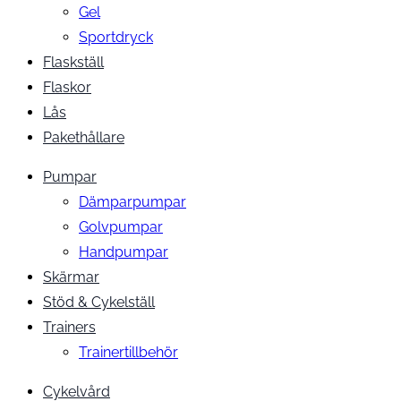
Gel
Sportdryck
Flaskställ
Flaskor
Lås
Pakethållare
Pumpar
Dämparpumpar
Golvpumpar
Handpumpar
Skärmar
Stöd & Cykelställ
Trainers
Trainertillbehör
Cykelvård