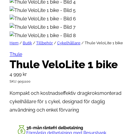
Hem
/
Butik
/
Tillbehör
/
Cykelhållare
/ Thule VeloLite 1 bike
Thule
Thule VeloLite 1 bike
4 999
kr
SKU:
9051100
Kompakt och kostnadseffektiv dragkroksmonterad
cykelhållare för 1 cykel, designad för daglig
användning och enkel förvaring
36-mån räntefri delbetalning
Förmånlig delbetalning med Resursbank.