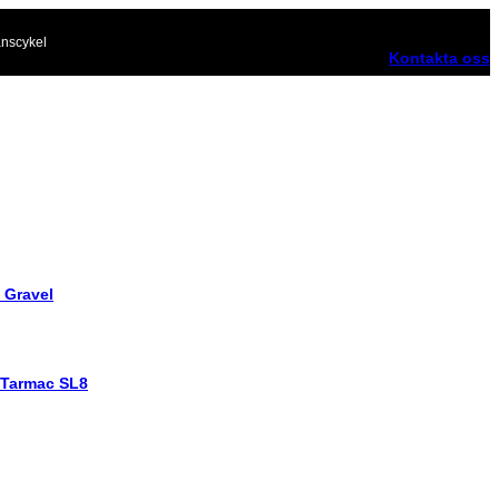
nscykel
Kontakta oss
 Gravel
 Tarmac SL8