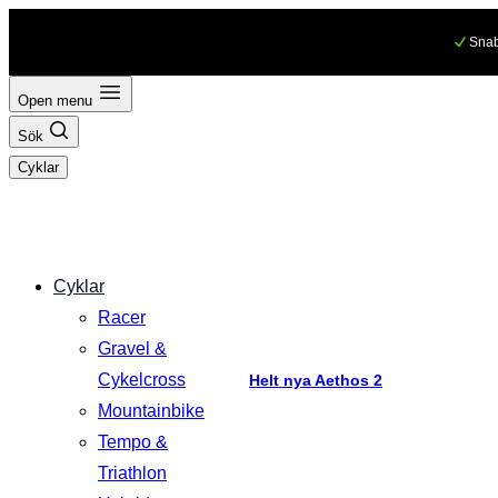
Hoppa
Snab
till
innehåll
Open menu
Sök
Cyklar
Cyklar
Racer
Gravel &
Cykelcross
Helt nya Aethos 2
Mountainbike
Tempo &
Triathlon