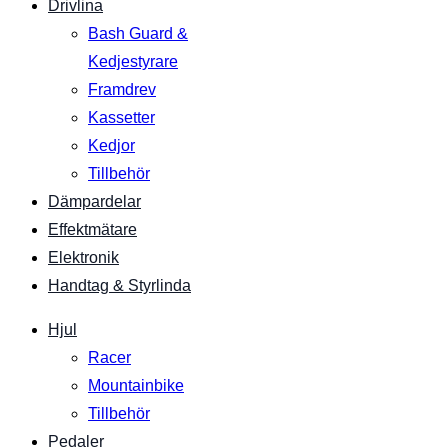
Drivlina
Bash Guard &
Kedjestyrare
Framdrev
Kassetter
Kedjor
Tillbehör
Dämpardelar
Effektmätare
Elektronik
Handtag & Styrlinda
Hjul
Racer
Mountainbike
Tillbehör
Pedaler