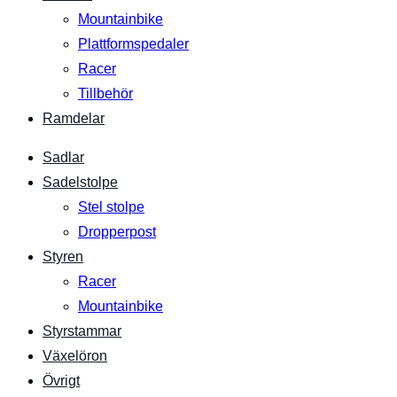
Mountainbike
Plattformspedaler
Racer
Tillbehör
Ramdelar
Sadlar
Sadelstolpe
Stel stolpe
Dropperpost
Styren
Racer
Mountainbike
Styrstammar
Växelöron
Övrigt