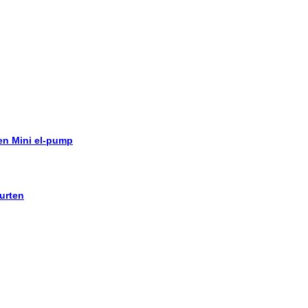
 en Mini el-pump
urten