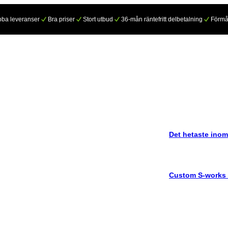
ba leveranser
Bra priser
Stort utbud
36-mån räntefritt delbetalning
Förmå
Det hetaste inom
Custom S-works