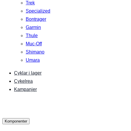
Trek
Specialized
Bontrager
Garmin
Thule
Muc-Off
Shimano
Umara
Cyklar i lager
Cykelrea
Kampanjer
Komponenter