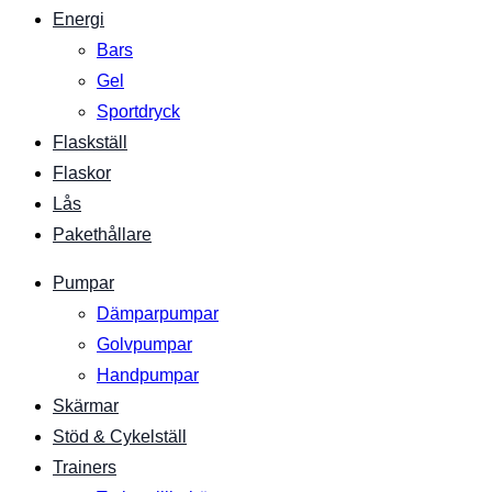
Energi
Bars
Gel
Sportdryck
Flaskställ
Flaskor
Lås
Pakethållare
Pumpar
Dämparpumpar
Golvpumpar
Handpumpar
Skärmar
Stöd & Cykelställ
Trainers