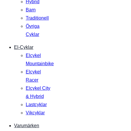
Hybrid
Barn
Traditionell
Övriga
Cyklar
El-Cyklar
Elcykel
Mountainbike
Elcykel
Racer
Elcykel City
& Hybrid
Lastcyklar
Vikcyklar
Varumärken