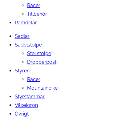
Racer
Tillbehör
Ramdelar
Sadlar
Sadelstolpe
Stel stolpe
Dropperpost
Styren
Racer
Mountainbike
Styrstammar
Växelöron
Övrigt