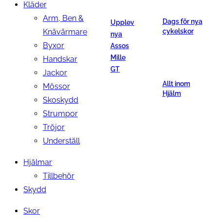
Kläder
Arm, Ben &
Dags för nya
Upplev
Knävärmare
cykelskor
nya
Byxor
Assos
Mille
Handskar
GT
Jackor
Allt inom
Mössor
Hjälm
Skoskydd
Strumpor
Tröjor
Underställ
Hjälmar
Tillbehör
Skydd
Skor