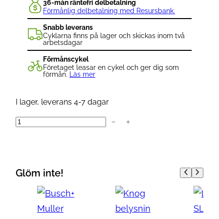
36-mån räntefri delbetalning
Förmånlig delbetalning med Resursbank.
Snabb leverans
Cyklarna finns på lager och skickas inom två
arbetsdagar
Förmånscykel
Företaget leasar en cykel och ger dig som
förmån.
Läs mer
I lager, leverans 4-7 dagar
−
+
T
r
e
k
Glöm inte!
I
o
n
P