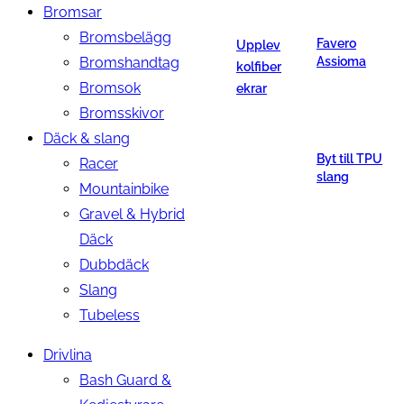
Bromsar
Bromsbelägg
Favero
Upplev
Bromshandtag
Assioma
kolfiber
Bromsok
ekrar
Bromsskivor
Däck & slang
Byt till TPU
Racer
slang
Mountainbike
Gravel & Hybrid
Däck
Dubbdäck
Slang
Tubeless
Drivlina
Bash Guard &