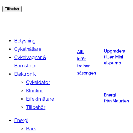
Tillbehör
Belysning
Cykelhållare
Upgradera
Allt
Cykelvagnar &
till en Mini
inför
el-pump
Barnstolar
trainer
säsongen
Elektronik
Cykeldator
Klockor
Energi
Effektmätare
från Maurten
Tillbehör
Energi
Bars