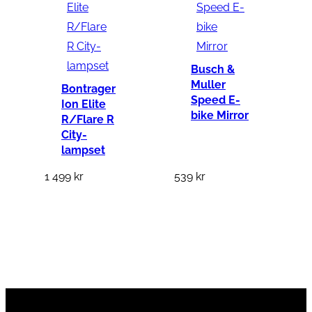
Busch &
Muller
Bontrager
Speed E-
Ion Elite
bike Mirror
R/Flare R
City-
lampset
1 499
kr
539
kr