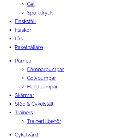
Gel
Sportdryck
Flaskställ
Flaskor
Lås
Pakethållare
Pumpar
Dämparpumpar
Golvpumpar
Handpumpar
Skärmar
Stöd & Cykelställ
Trainers
Trainertillbehör
Cykelvård