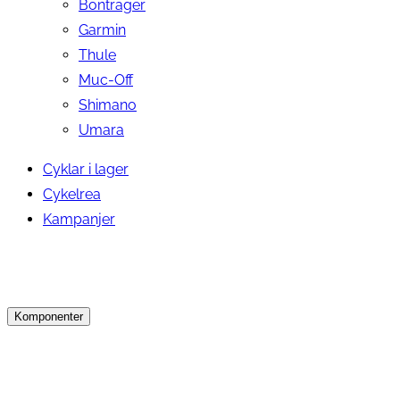
Bontrager
Garmin
Thule
Muc-Off
Shimano
Umara
Cyklar i lager
Cykelrea
Kampanjer
Komponenter