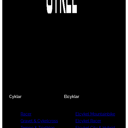
Vi är en passionerad cykelbutik som drivs av
att ge en cykelupplevelse utöver det vanliga.
Vi består av ett härligt gäng cykelnördar som
älskar cykling precis som du.
Facebook
Instagram
YouTube
Cyklar
Elcyklar
Racer
Elcykel Mountainbike
Gravel & Cykelcross
Elcykel Racer
Tempo & Triathlon
Elcykel City & Hybrid