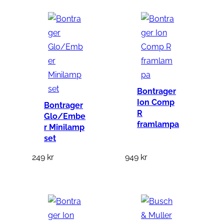
s
e
t
m
ä
n
Bontrager
g
Ion Comp
Bontrager
d
R
Glo/Embe
framlampa
r Minilamp
set
249
kr
949
kr