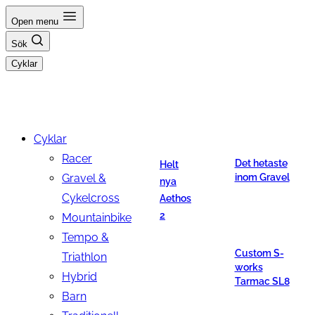
Hoppa
Open menu
till
Sök
innehåll
Cyklar
Cyklar
Racer
Det hetaste
Helt
Gravel &
inom Gravel
nya
Cykelcross
Aethos
2
Mountainbike
Tempo &
Custom S-
Triathlon
works
Hybrid
Tarmac SL8
Barn