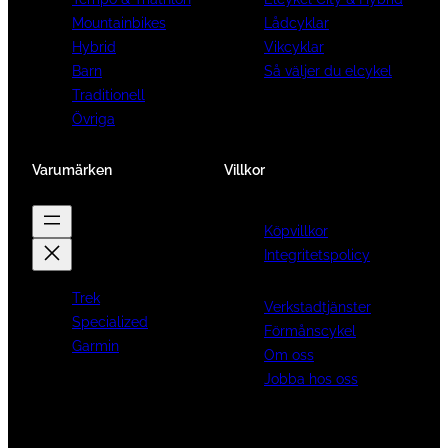
Mountainbikes
Lådcyklar
Hybrid
Vikcyklar
Barn
Så väljer du elcykel
Traditionell
Övriga
Varumärken
Villkor
Köpvillkor
Integritetspolicy
Trek
Verkstadtjänster
Specialized
Förmånscykel
Garmin
Om oss
Jobba hos oss