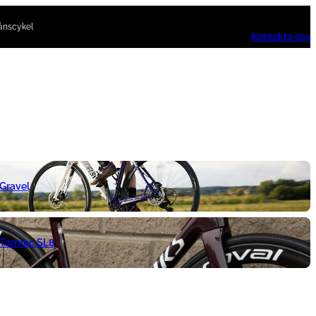
ånscykel
Kontakta oss
 Gravel
 Tarmac SL8