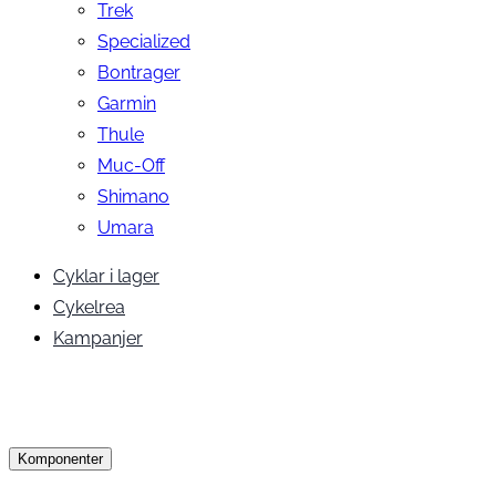
Trek
Specialized
Bontrager
Garmin
Thule
Muc-Off
Shimano
Umara
Cyklar i lager
Cykelrea
Kampanjer
Komponenter