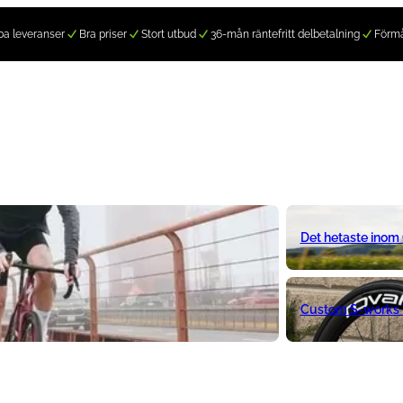
a leveranser
Bra priser
Stort utbud
36-mån räntefritt delbetalning
Förm
Det hetaste inom
Custom S-works