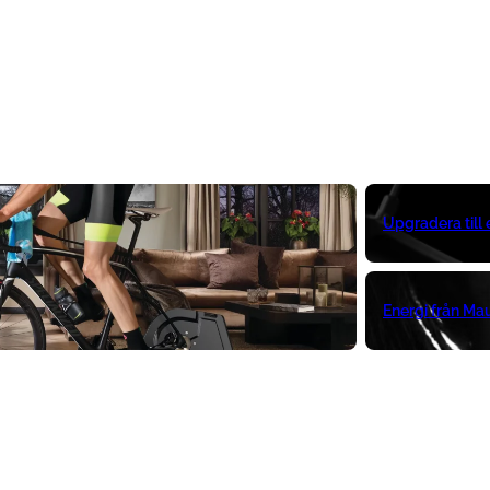
Upgradera till
Energi från Ma