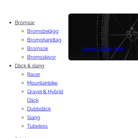
Bromsar
Bromsbelägg
Bromshandtag
Bromsok
Upplev kolfiber ekrar
Bromsskivor
Däck & slang
Racer
Mountainbike
Gravel & Hybrid
Däck
Dubbdäck
Slang
Tubeless