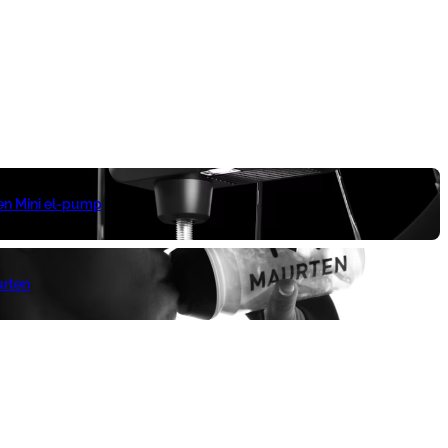
 en Mini el-pump
urten