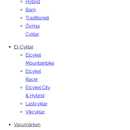
Hybrid
Barn
Traditionell
Övriga
Cyklar
El-Cyklar
Elcykel
Mountainbike
Elcykel
Racer
Elcykel City
& Hybrid
Lastcyklar
Vikcyklar
Varumärken