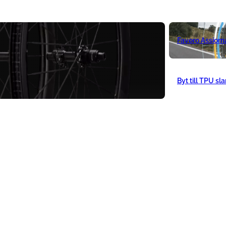
Favero Assiom
Byt till TPU sl