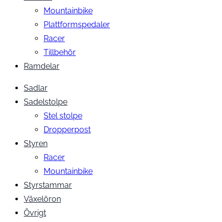
Mountainbike
Plattformspedaler
Racer
Tillbehör
Ramdelar
Sadlar
Sadelstolpe
Stel stolpe
Dropperpost
Styren
Racer
Mountainbike
Styrstammar
Växelöron
Övrigt