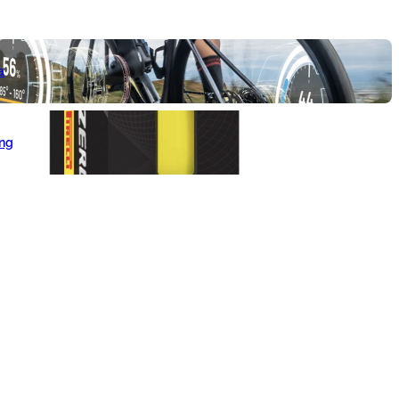
a
ang