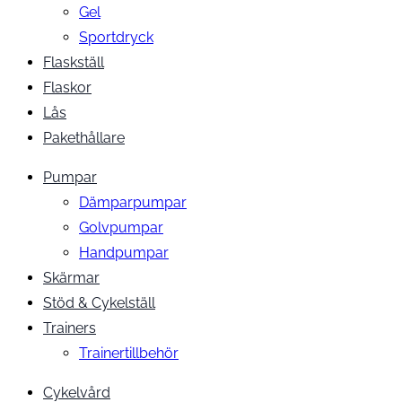
Gel
Sportdryck
Flaskställ
Flaskor
Lås
Pakethållare
Pumpar
Dämparpumpar
Golvpumpar
Handpumpar
Skärmar
Stöd & Cykelställ
Trainers
Trainertillbehör
Cykelvård