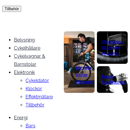
Tillbehör
Belysning
Upgradera
Cykelhållare
till en Mini
el-pump
Cykelvagnar &
Barnstolar
Allt inför
Elektronik
trainer
Energi
Cykeldator
säsongen
från Maurten
Klockor
Effektmätare
Tillbehör
Energi
Bars