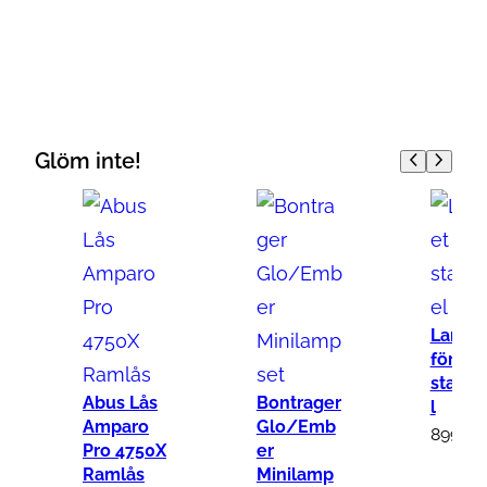
Glöm inte!
Lamps
för
stadsc
Abus Lås
Bontrager
l
Amparo
Glo/Emb
899
kr
Pro 4750X
er
Ramlås
Minilamp