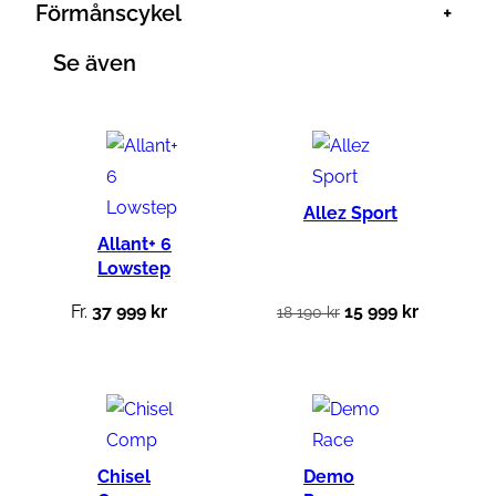
Förmånscykel
+
Se även
Allez Sport
Allant+ 6
Lowstep
D
D
Fr.
37 999
kr
15 999
kr
18 190
kr
e
e
t
t
u
n
r
u
s
v
Chisel
Demo