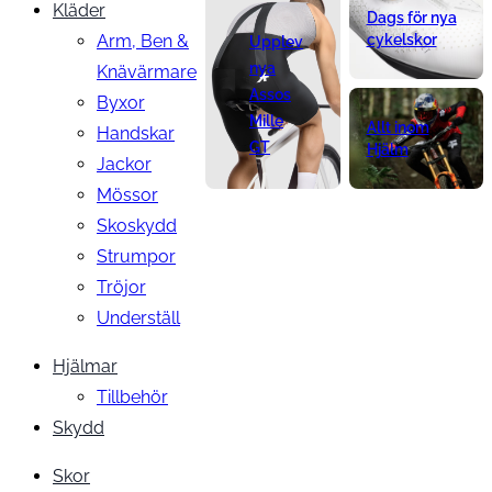
Kläder
Dags för nya
Arm, Ben &
cykelskor
Upplev
nya
Knävärmare
Assos
Byxor
Mille
Allt inom
Handskar
GT
Hjälm
Jackor
Mössor
Skoskydd
Strumpor
Tröjor
Underställ
Hjälmar
Tillbehör
Skydd
Skor