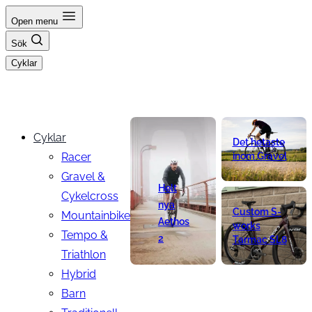
Hoppa
Open menu
till
Sök
innehåll
Cyklar
Cyklar
Det hetaste
Racer
inom Gravel
Gravel &
Helt
Cykelcross
nya
Custom S-
Mountainbike
Aethos
works
Tempo &
2
Tarmac SL8
Triathlon
Hybrid
Barn