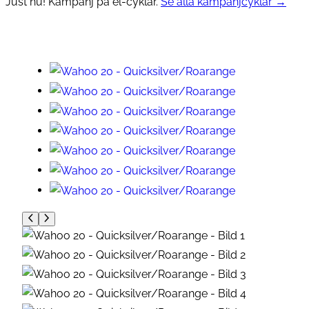
Just nu! Kampanj på el-cyklar.
Se alla kampanjcyklar →