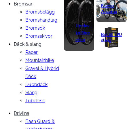
Bromsar
Favero
Bromsbelägg
Assioma
Bromshandtag
Upplev
Bromsok
kolfiber
Byt till TPU
Bromsskivor
ekrar
slang
Däck & slang
Racer
Mountainbike
Gravel & Hybrid
Däck
Dubbdäck
Slang
Tubeless
Drivlina
Bash Guard &