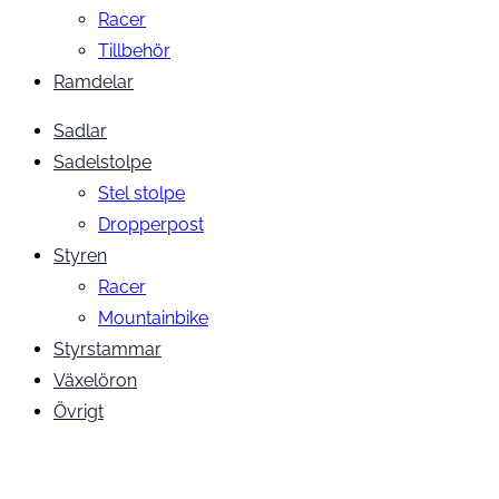
Racer
Tillbehör
Ramdelar
Sadlar
Sadelstolpe
Stel stolpe
Dropperpost
Styren
Racer
Mountainbike
Styrstammar
Växelöron
Övrigt