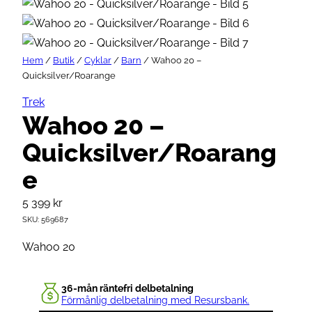
Hem
/
Butik
/
Cyklar
/
Barn
/ Wahoo 20 –
Quicksilver/Roarange
Trek
Wahoo 20 –
Quicksilver/Roarang
e
5 399
kr
SKU:
569687
Wahoo 20
36-mån räntefri delbetalning
Förmånlig delbetalning med Resursbank.