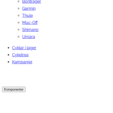
Bontrager
Garmin
Thule
Muc-Off
Shimano
Umara
Cyklar i lager
Cykelrea
Kampanjer
Komponenter