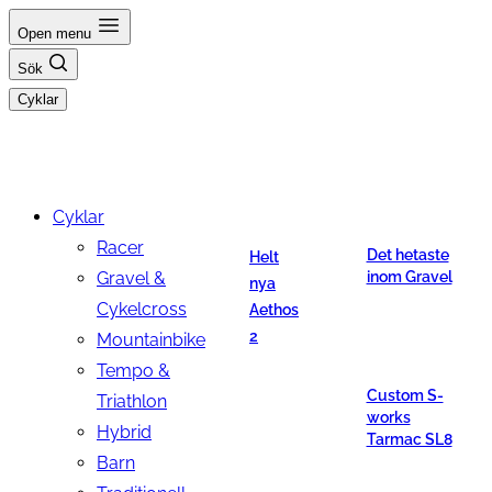
Hoppa
Open menu
till
Sök
innehåll
Cyklar
Cyklar
Racer
Det hetaste
Helt
Gravel &
inom Gravel
nya
Cykelcross
Aethos
2
Mountainbike
Tempo &
Custom S-
Triathlon
works
Hybrid
Tarmac SL8
Barn