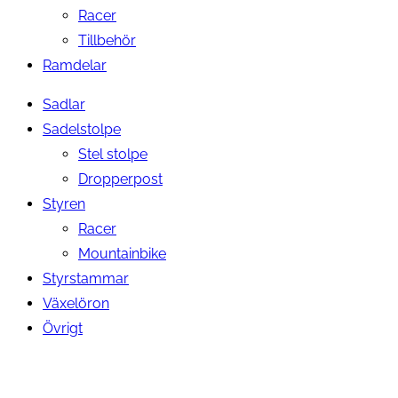
Racer
Tillbehör
Ramdelar
Sadlar
Sadelstolpe
Stel stolpe
Dropperpost
Styren
Racer
Mountainbike
Styrstammar
Växelöron
Övrigt