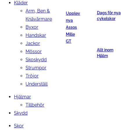
Kläder
Arm, Ben &
Dags för nya
Upplev
Knävärmare
cykelskor
nya
Byxor
Assos
Mille
Handskar
GT
Jackor
Allt inom
Mössor
Hjälm
Skoskydd
Strumpor
Tröjor
Underställ
Hjälmar
Tillbehör
Skydd
Skor