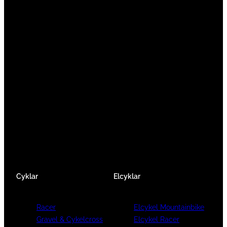
Vi är en passionerad cykelbutik som drivs av
att ge en cykelupplevelse utöver det vanliga.
Vi består av ett härligt gäng cykelnördar som
älskar cykling precis som du.
Facebook
Instagram
YouTube
Cyklar
Elcyklar
Racer
Elcykel Mountainbike
Gravel & Cykelcross
Elcykel Racer