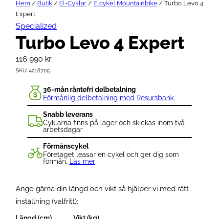
Hem
/
Butik
/
El-Cyklar
/
Elcykel Mountainbike
/ Turbo Levo 4
Expert
Specialized
Turbo Levo 4 Expert
116 990
kr
SKU:
4218705
36-mån räntefri delbetalning
Förmånlig delbetalning med Resursbank.
Snabb leverans
Cyklarna finns på lager och skickas inom två
arbetsdagar
Förmånscykel
Företaget leasar en cykel och ger dig som
förmån.
Läs mer
Ange gärna din längd och vikt så hjälper vi med rätt
inställning (valfritt):
Längd (cm)
Vikt (kg)