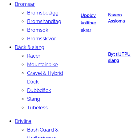
Bromsar
Bromsbelägg
Favero
Upplev
Bromshandtag
Assioma
kolfiber
Bromsok
ekrar
Bromsskivor
Däck & slang
Byt till TPU
Racer
slang
Mountainbike
Gravel & Hybrid
Däck
Dubbdäck
Slang
Tubeless
Drivlina
Bash Guard &