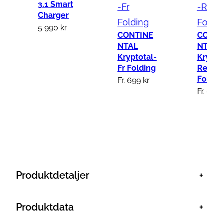
3.1 Smart
Charger
5 990
kr
CONTINE
CONTI
NTAL
NTAL
Kryptotal-
Krypto
Fr Folding
Re
Foldin
Fr.
699
kr
Fr.
699
Produktdetaljer
+
Produktdata
+