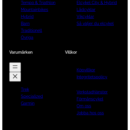
Tempo & Triathlon
Elcykel City & Hybrid
Mountainbikes
Lådcyklar
Hybrid
Vikcyklar
Barn
Så väljer du elcykel
Traditionell
Övriga
Varumärken
Villkor
Köpvillkor
Integritetspolicy
Trek
Verkstadtjänster
Specialized
Förmånscykel
Garmin
Om oss
Jobba hos oss