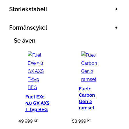
Storlekstabell
+
Förmånscykel
+
Se även
Fuel+
Carbon
Fuel EXe
Gen 2
9.8 GX AXS
ramset
T-typ BEG
49 999
kr
53 999
kr