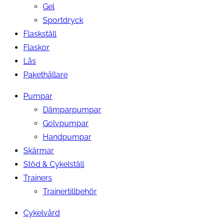
Gel
Sportdryck
Flaskställ
Flaskor
Lås
Pakethållare
Pumpar
Dämparpumpar
Golvpumpar
Handpumpar
Skärmar
Stöd & Cykelställ
Trainers
Trainertillbehör
Cykelvård