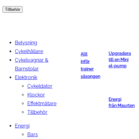
Tillbehör
Belysning
Cykelhållare
Upgradera
Allt
Cykelvagnar &
till en Mini
inför
el-pump
Barnstolar
trainer
säsongen
Elektronik
Cykeldator
Klockor
Energi
Effektmätare
från Maurten
Tillbehör
Energi
Bars