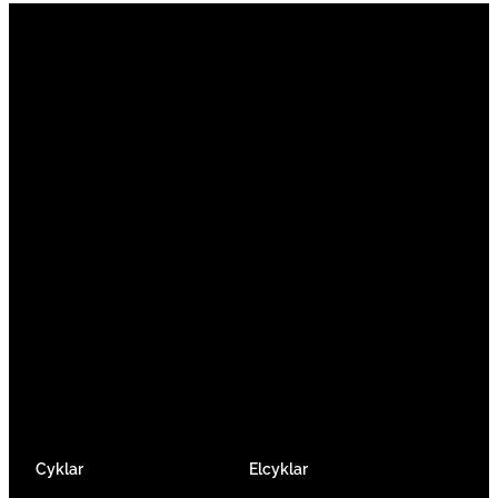
Vi är en passionerad cykelbutik som drivs av
att ge en cykelupplevelse utöver det vanliga.
Vi består av ett härligt gäng cykelnördar som
älskar cykling precis som du.
Facebook
Instagram
YouTube
Cyklar
Elcyklar