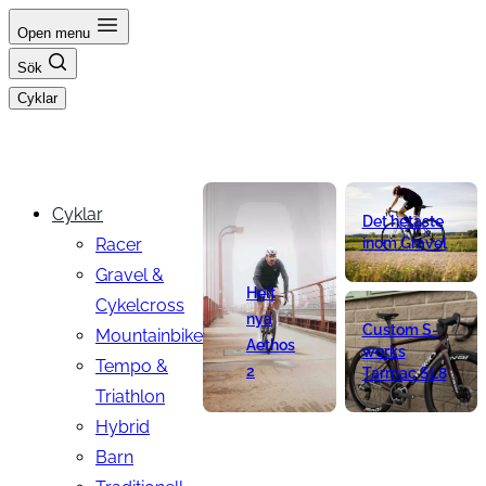
Hoppa
Open menu
till
Sök
innehåll
Cyklar
Cyklar
Det hetaste
Racer
inom Gravel
Gravel &
Helt
Cykelcross
nya
Custom S-
Mountainbike
Aethos
works
Tempo &
2
Tarmac SL8
Triathlon
Hybrid
Barn