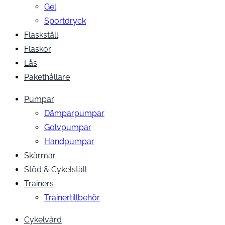
Gel
Sportdryck
Flaskställ
Flaskor
Lås
Pakethållare
Pumpar
Dämparpumpar
Golvpumpar
Handpumpar
Skärmar
Stöd & Cykelställ
Trainers
Trainertillbehör
Cykelvård