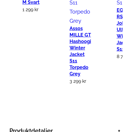
M Svart
1 299
kr
EQUIP
RS
Johda
Assos
Ultraz
MILLE GT
Winte
Hashoogi
Jacket
Winter
S11
Jacket
8 749
k
S11
Torpedo
Grey
3 299
kr
Produktdetaljer
+