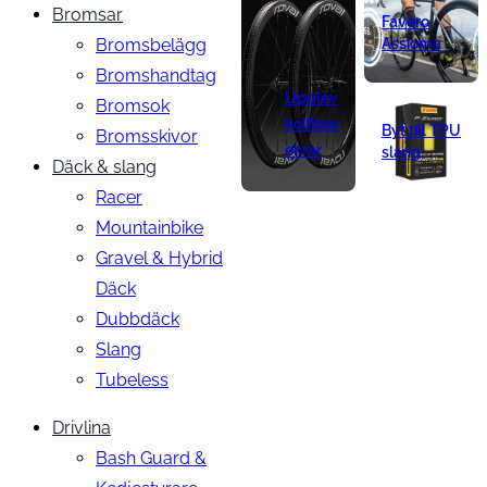
Bromsar
Favero
Bromsbelägg
Assioma
Bromshandtag
Upplev
Bromsok
kolfiber
Byt till TPU
Bromsskivor
ekrar
slang
Däck & slang
Racer
Mountainbike
Gravel & Hybrid
Däck
Dubbdäck
Slang
Tubeless
Drivlina
Bash Guard &