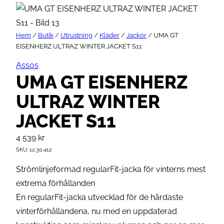
Hem
/
Butik
/
Utrustning
/
Kläder
/
Jackor
/ UMA GT
EISENHERZ ULTRAZ WINTER JACKET S11
Assos
UMA GT EISENHERZ
ULTRAZ WINTER
JACKET S11
4 539
kr
SKU:
12.30.412
Strömlinjeformad regularFit-jacka för vinterns mest
extrema förhållanden
En regularFit-jacka utvecklad för de hårdaste
vinterförhållandena, nu med en uppdaterad