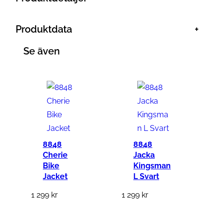
Produktdata
+
Se även
8848
8848
Cherie
Jacka
Bike
Kingsman
Jacket
L Svart
1 299
kr
1 299
kr