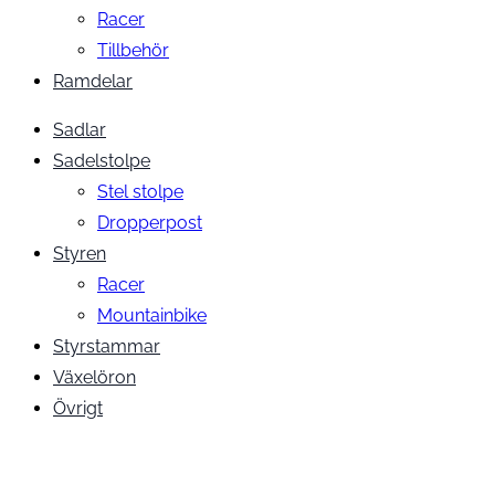
Racer
Tillbehör
Ramdelar
Sadlar
Sadelstolpe
Stel stolpe
Dropperpost
Styren
Racer
Mountainbike
Styrstammar
Växelöron
Övrigt