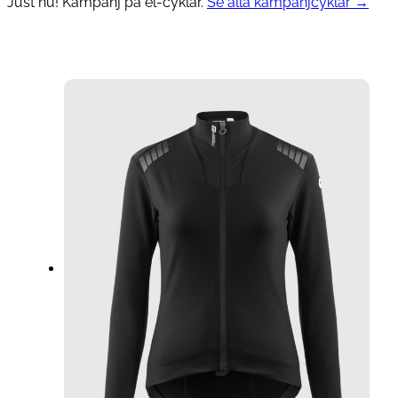
Just nu! Kampanj på el-cyklar.
Se alla kampanjcyklar →