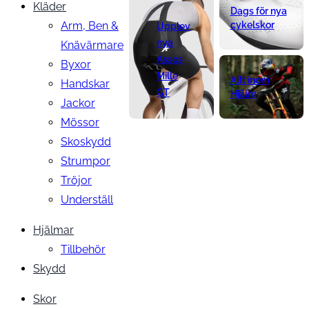
Kläder
Dags för nya
Arm, Ben &
cykelskor
Upplev
nya
Knävärmare
Assos
Byxor
Mille
Allt inom
Handskar
GT
Hjälm
Jackor
Mössor
Skoskydd
Strumpor
Tröjor
Underställ
Hjälmar
Tillbehör
Skydd
Skor