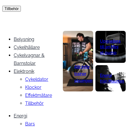
Tillbehör
Belysning
Upgradera
Cykelhållare
till en Mini
el-pump
Cykelvagnar &
Barnstolar
Allt inför
Elektronik
trainer
Energi
Cykeldator
säsongen
från Maurten
Klockor
Effektmätare
Tillbehör
Energi
Bars