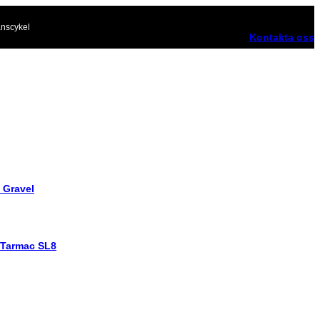
nscykel
Kontakta oss
 Gravel
 Tarmac SL8