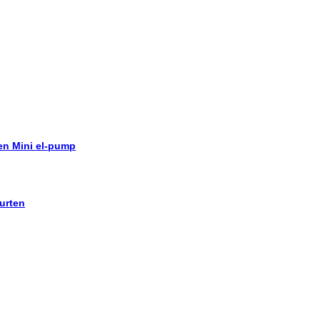
 en Mini el-pump
urten