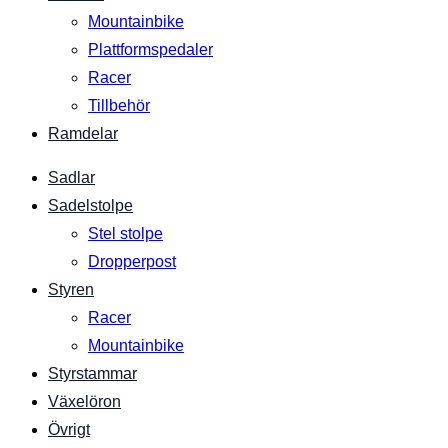
Mountainbike
Plattformspedaler
Racer
Tillbehör
Ramdelar
Sadlar
Sadelstolpe
Stel stolpe
Dropperpost
Styren
Racer
Mountainbike
Styrstammar
Växelöron
Övrigt