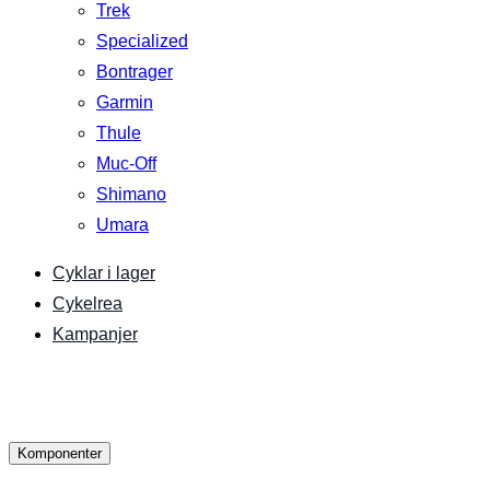
Trek
Specialized
Bontrager
Garmin
Thule
Muc-Off
Shimano
Umara
Cyklar i lager
Cykelrea
Kampanjer
Komponenter