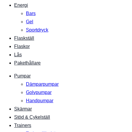
Energi
Bars
Gel
Sportdryck
Flaskställ
Flaskor
Lås
Pakethållare
Pumpar
Dämparpumpar
Golvpumpar
Handpumpar
Skärmar
Stöd & Cykelställ
Trainers