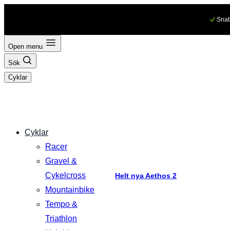
Hoppa
Snab
till
innehåll
Open menu
Sök
Cyklar
Cyklar
Racer
Gravel &
Cykelcross
Helt nya Aethos 2
Mountainbike
Tempo &
Triathlon