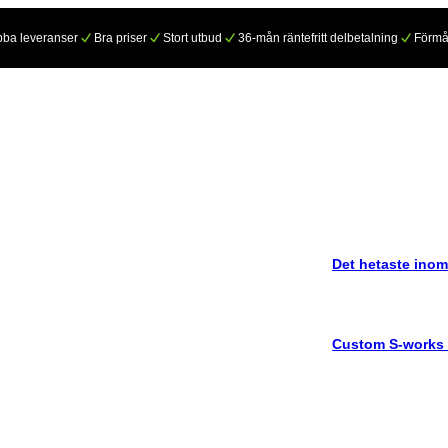
ba leveranser
Bra priser
Stort utbud
36-mån räntefritt delbetalning
Förmå
Det hetaste inom
Custom S-works