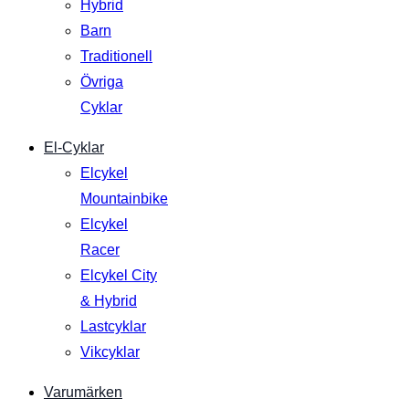
Hybrid
Barn
Traditionell
Övriga
Cyklar
El-Cyklar
Elcykel
Mountainbike
Elcykel
Racer
Elcykel City
& Hybrid
Lastcyklar
Vikcyklar
Varumärken