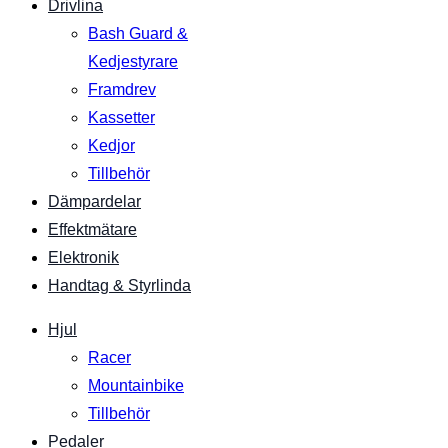
Drivlina
Bash Guard &
Kedjestyrare
Framdrev
Kassetter
Kedjor
Tillbehör
Dämpardelar
Effektmätare
Elektronik
Handtag & Styrlinda
Hjul
Racer
Mountainbike
Tillbehör
Pedaler