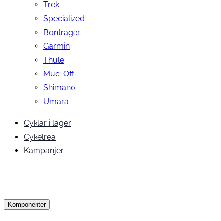
Trek
Specialized
Bontrager
Garmin
Thule
Muc-Off
Shimano
Umara
Cyklar i lager
Cykelrea
Kampanjer
Komponenter