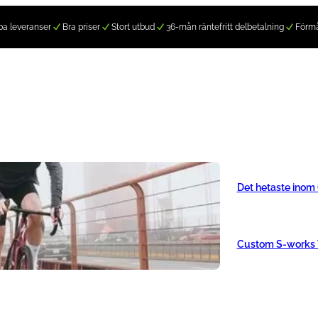
a leveranser
Bra priser
Stort utbud
36-mån räntefritt delbetalning
Förm
Det hetaste inom
Custom S-works