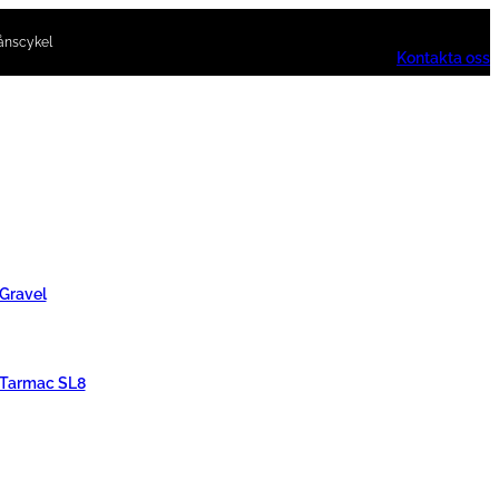
ånscykel
Kontakta oss
 Gravel
 Tarmac SL8