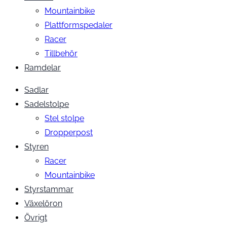
Mountainbike
Plattformspedaler
Racer
Tillbehör
Ramdelar
Sadlar
Sadelstolpe
Stel stolpe
Dropperpost
Styren
Racer
Mountainbike
Styrstammar
Växelöron
Övrigt