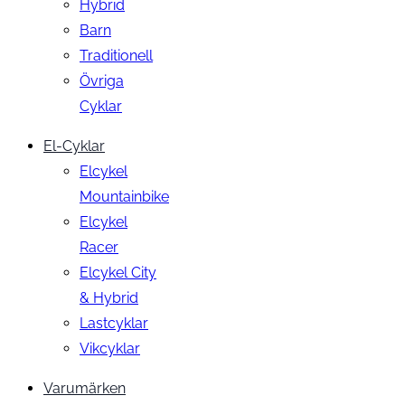
Hybrid
Barn
Traditionell
Övriga
Cyklar
El-Cyklar
Elcykel
Mountainbike
Elcykel
Racer
Elcykel City
& Hybrid
Lastcyklar
Vikcyklar
Varumärken