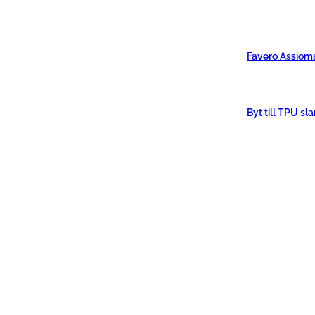
Favero Assiom
Byt till TPU sl