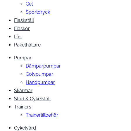
Gel
Sportdryck
Flaskställ
Flaskor
Lås
Pakethållare
Pumpar
Dämparpumpar
Golvpumpar
Handpumpar
Skärmar
Stöd & Cykelställ
Trainers
Trainertillbehör
Cykelvård