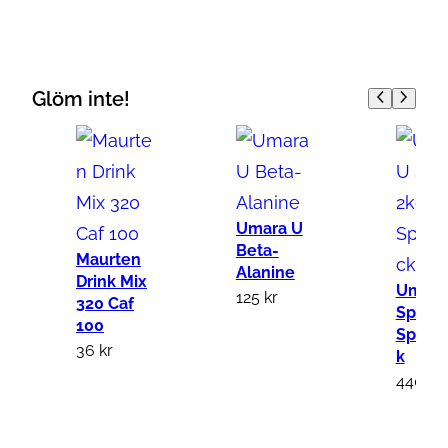
a
r
a
U
Glöm inte!
B
i
c
a
r
Umara U
Beta-
b
Maurten
Alanine
Drink Mix
o
Umara
125
kr
320 Caf
n
Sport 
100
Sportd
a
36
kr
k
t
440
kr
e
m