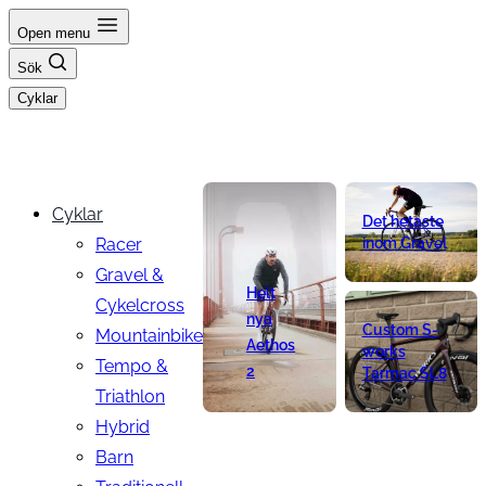
Hoppa
Open menu
till
Sök
innehåll
Cyklar
Cyklar
Det hetaste
Racer
inom Gravel
Gravel &
Helt
Cykelcross
nya
Custom S-
Mountainbike
Aethos
works
Tempo &
2
Tarmac SL8
Triathlon
Hybrid
Barn