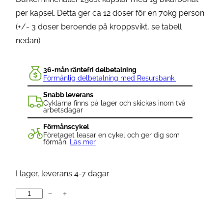
per kapsel. Detta ger ca 12 doser för en 70kg person
(+/- 3 doser beroende på kroppsvikt, se tabell
nedan).
36-mån räntefri delbetalning
Förmånlig delbetalning med Resursbank.
Snabb leverans
Cyklarna finns på lager och skickas inom två
arbetsdagar
Förmånscykel
Företaget leasar en cykel och ger dig som
förmån.
Läs mer
I lager, leverans 4-7 dagar
−
+
U
m