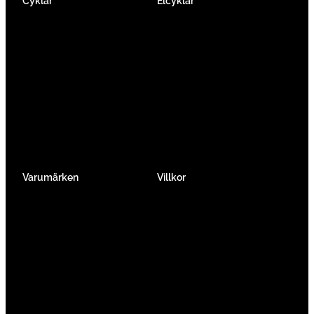
Cyklar
Elcyklar
Racer
Elcykel Mountainbike
Gravel & Cykelcross
Elcykel Racer
Tempo & Triathlon
Elcykel City & Hybrid
Mountainbikes
Lådcyklar
Hybrid
Vikcyklar
Barn
Så väljer du elcykel
Traditionell
Övriga
Varumärken
Villkor
Köpvillkor
Integritetspolicy
Verkstadtjänster
Förmånscykel
Om oss
Jobba hos oss