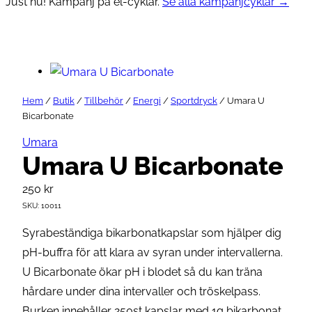
Just nu! Kampanj på el-cyklar.
Se alla kampanjcyklar →
Hem
/
Butik
/
Tillbehör
/
Energi
/
Sportdryck
/ Umara U
Bicarbonate
Umara
Umara U Bicarbonate
250
kr
SKU:
10011
Syrabeständiga bikarbonatkapslar som hjälper dig
pH-buffra för att klara av syran under intervallerna.
U Bicarbonate ökar pH i blodet så du kan träna
hårdare under dina intervaller och tröskelpass.
Burken innehåller 250st kapslar med 1g bikarbonat