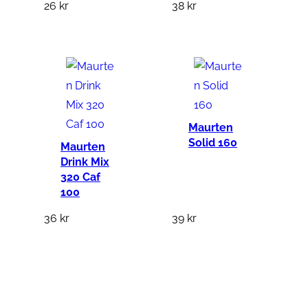
26
kr
38
kr
Maurten
Solid 160
Maurten
Drink Mix
320 Caf
100
36
kr
39
kr