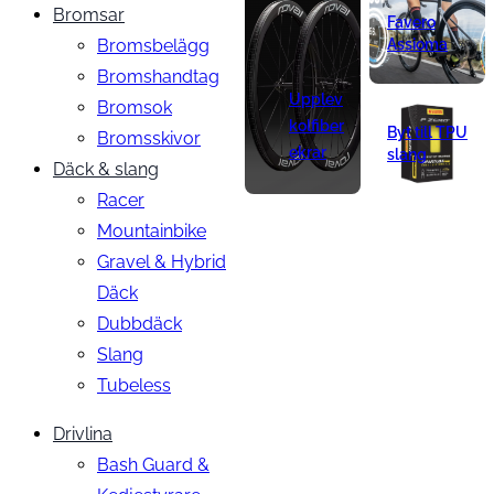
Bromsar
Favero
Bromsbelägg
Assioma
Bromshandtag
Upplev
Bromsok
kolfiber
Byt till TPU
Bromsskivor
ekrar
slang
Däck & slang
Racer
Mountainbike
Gravel & Hybrid
Däck
Dubbdäck
Slang
Tubeless
Drivlina
Bash Guard &