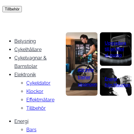
Tillbehör
Belysning
Upgradera
Cykelhållare
till en Mini
el-pump
Cykelvagnar &
Barnstolar
Allt inför
Elektronik
trainer
Energi
Cykeldator
säsongen
från Maurten
Klockor
Effektmätare
Tillbehör
Energi
Bars