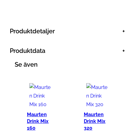
ä
n
g
d
Produktdetaljer
+
Produktdata
+
Se även
Maurten
Maurten
Drink Mix
Drink Mix
160
320