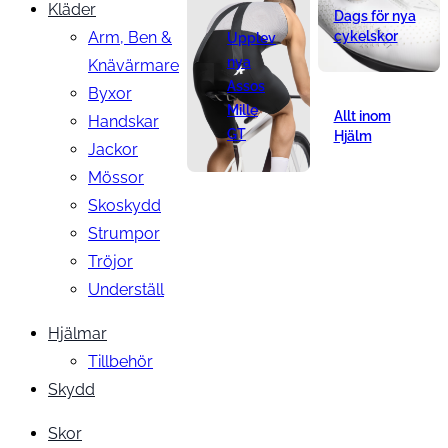
Kläder
Dags för nya
Arm, Ben &
cykelskor
Upplev
nya
Knävärmare
Assos
Byxor
Mille
Allt inom
Handskar
GT
Hjälm
Jackor
Mössor
Skoskydd
Strumpor
Tröjor
Underställ
Hjälmar
Tillbehör
Skydd
Skor