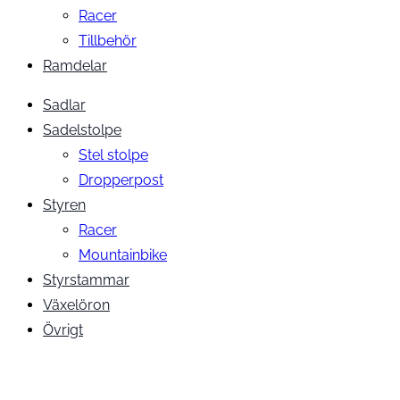
Racer
Tillbehör
Ramdelar
Sadlar
Sadelstolpe
Stel stolpe
Dropperpost
Styren
Racer
Mountainbike
Styrstammar
Växelöron
Övrigt