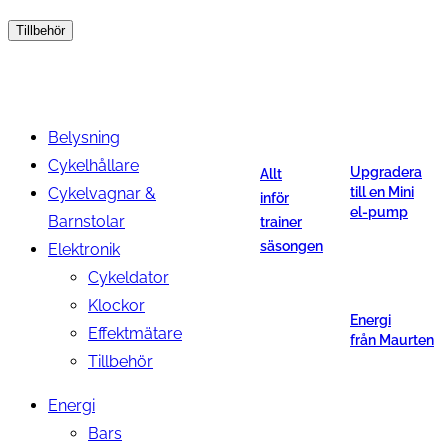
Tillbehör
Belysning
Cykelhållare
Upgradera
Allt
Cykelvagnar &
till en Mini
inför
el-pump
Barnstolar
trainer
säsongen
Elektronik
Cykeldator
Klockor
Energi
Effektmätare
från Maurten
Tillbehör
Energi
Bars