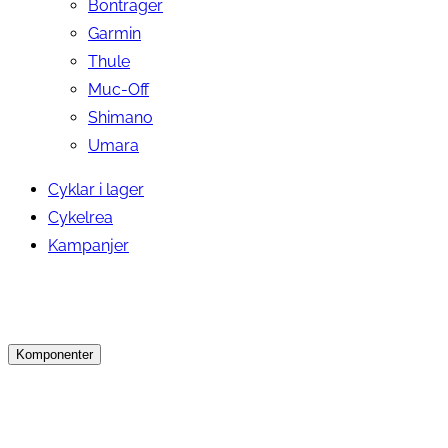
Bontrager
Garmin
Thule
Muc-Off
Shimano
Umara
Cyklar i lager
Cykelrea
Kampanjer
Komponenter