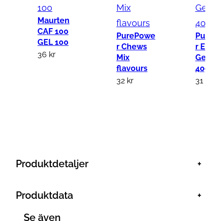
Maurten
CAF 100
PurePowe
PureP
GEL 100
r Chews
r Eneg
36
kr
Mix
Gel Co
flavours
40g
32
kr
31
kr
Produktdetaljer
+
Produktdata
+
Se även