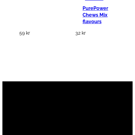
PurePower
Chews Mix
flavours
59
kr
32
kr