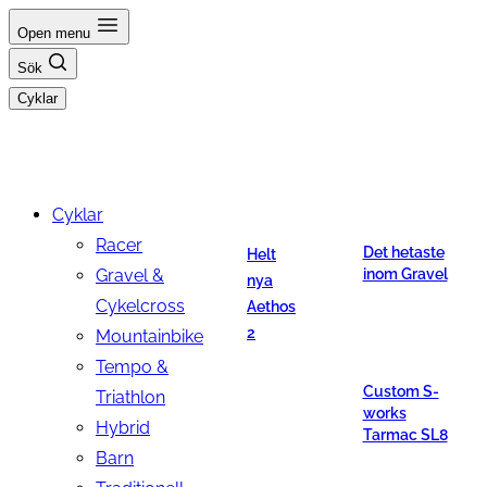
Hoppa
Open menu
till
Sök
innehåll
Cyklar
Cyklar
Racer
Det hetaste
Helt
Gravel &
inom Gravel
nya
Cykelcross
Aethos
2
Mountainbike
Tempo &
Custom S-
Triathlon
works
Hybrid
Tarmac SL8
Barn