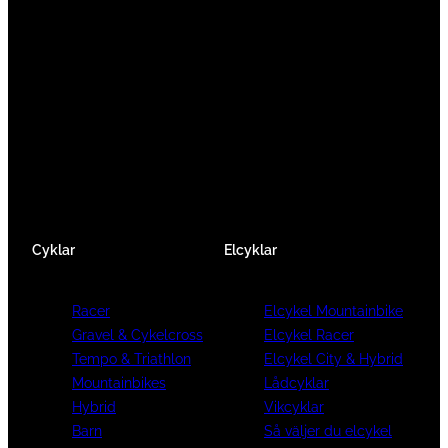
Vi är en passionerad cykelbutik som drivs av
att ge en cykelupplevelse utöver det vanliga.
Vi består av ett härligt gäng cykelnördar som
älskar cykling precis som du.
Facebook
Instagram
YouTube
Cyklar
Elcyklar
Racer
Elcykel Mountainbike
Gravel & Cykelcross
Elcykel Racer
Tempo & Triathlon
Elcykel City & Hybrid
Mountainbikes
Lådcyklar
Hybrid
Vikcyklar
Barn
Så väljer du elcykel