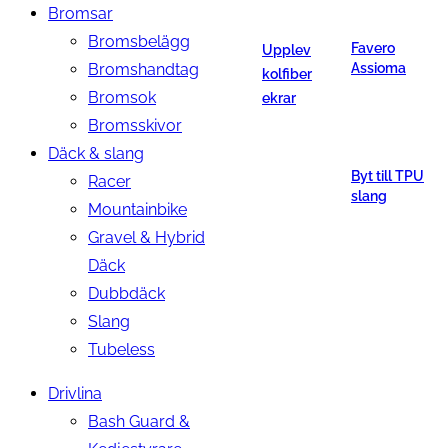
Bromsar
Bromsbelägg
Favero
Upplev
Bromshandtag
Assioma
kolfiber
Bromsok
ekrar
Bromsskivor
Däck & slang
Byt till TPU
Racer
slang
Mountainbike
Gravel & Hybrid
Däck
Dubbdäck
Slang
Tubeless
Drivlina
Bash Guard &