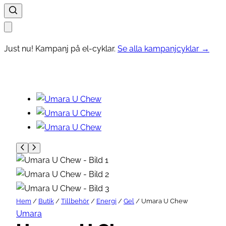
Just nu! Kampanj på el-cyklar.
Se alla kampanjcyklar →
Hem
/
Butik
/
Tillbehör
/
Energi
/
Gel
/ Umara U Chew
Umara