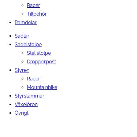
Racer
Tillbehör
Ramdelar
Sadlar
Sadelstolpe
Stel stolpe
Dropperpost
Styren
Racer
Mountainbike
Styrstammar
Växelöron
Övrigt