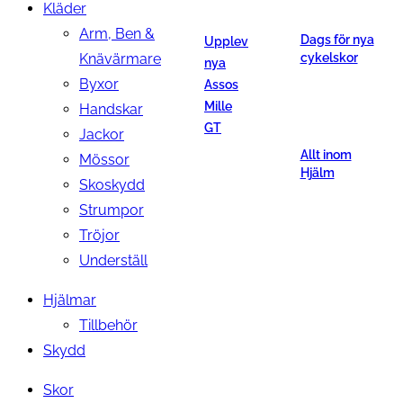
Kläder
Arm, Ben &
Dags för nya
Upplev
Knävärmare
cykelskor
nya
Byxor
Assos
Mille
Handskar
GT
Jackor
Allt inom
Mössor
Hjälm
Skoskydd
Strumpor
Tröjor
Underställ
Hjälmar
Tillbehör
Skydd
Skor