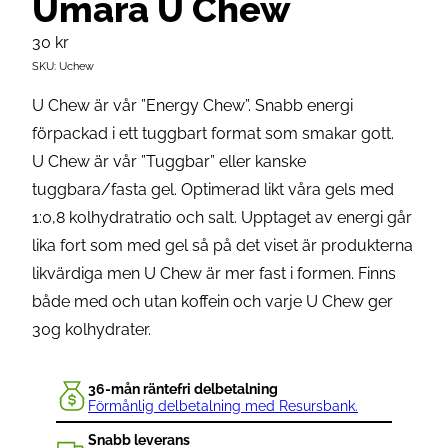
Umara U Chew
30
kr
SKU:
Uchew
U Chew är vår ”Energy Chew”. Snabb energi
förpackad i ett tuggbart format som smakar gott.
U Chew är vår ”Tuggbar” eller kanske
tuggbara/fasta gel. Optimerad likt våra gels med
1:0,8 kolhydratratio och salt. Upptaget av energi går
lika fort som med gel så på det viset är produkterna
likvärdiga men U Chew är mer fast i formen. Finns
både med och utan koffein och varje U Chew ger
30g kolhydrater.
36-mån räntefri delbetalning
Förmånlig delbetalning med Resursbank.
Snabb leverans