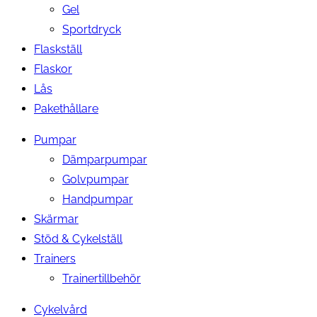
Gel
Sportdryck
Flaskställ
Flaskor
Lås
Pakethållare
Pumpar
Dämparpumpar
Golvpumpar
Handpumpar
Skärmar
Stöd & Cykelställ
Trainers
Trainertillbehör
Cykelvård