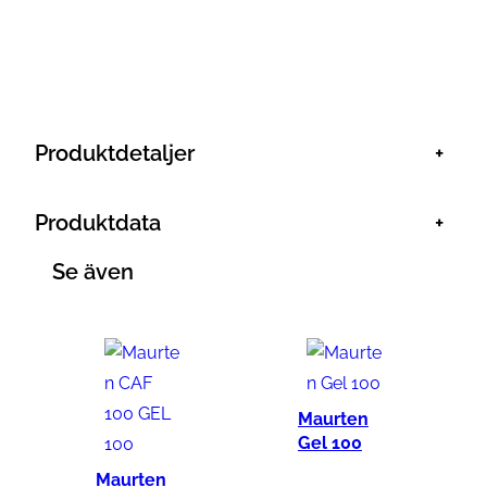
0
g
H
a
l
Produktdetaljer
+
l
o
Produktdata
+
n
m
Se även
ä
n
g
d
Maurten
Gel 100
Maurten