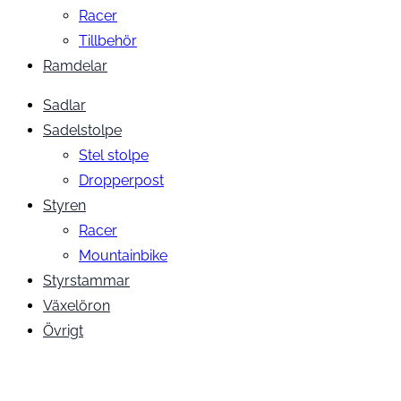
Racer
Tillbehör
Ramdelar
Sadlar
Sadelstolpe
Stel stolpe
Dropperpost
Styren
Racer
Mountainbike
Styrstammar
Växelöron
Övrigt