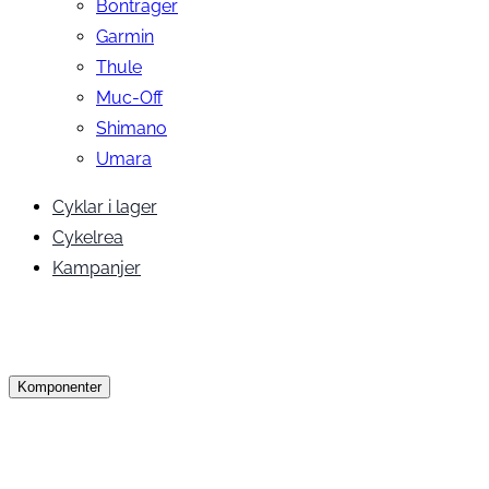
Bontrager
Garmin
Thule
Muc-Off
Shimano
Umara
Cyklar i lager
Cykelrea
Kampanjer
Komponenter