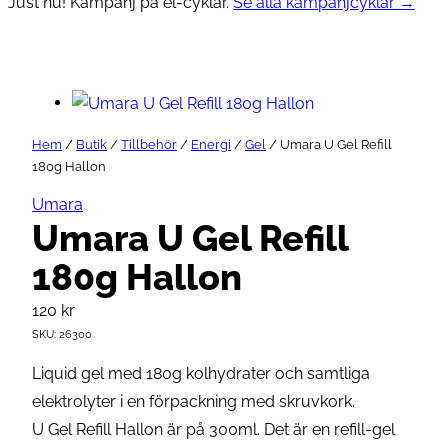
Just nu! Kampanj på el-cyklar.
Se alla kampanjcyklar →
Hem
/
Butik
/
Tillbehör
/
Energi
/
Gel
/ Umara U Gel Refill
180g Hallon
Umara
Umara U Gel Refill
180g Hallon
120
kr
SKU:
26300
Liquid gel med 180g kolhydrater och samtliga
elektrolyter i en förpackning med skruvkork.
U Gel Refill Hallon är på 300ml. Det är en refill-gel