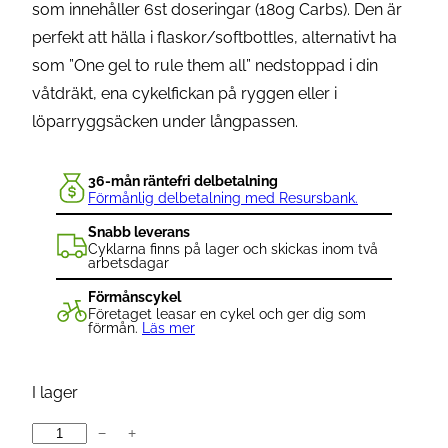
som innehåller 6st doseringar (180g Carbs). Den är
perfekt att hälla i flaskor/softbottles, alternativt ha
som ”One gel to rule them all” nedstoppad i din
våtdräkt, ena cykelfickan på ryggen eller i
löparryggsäcken under långpassen.
36-mån räntefri delbetalning
Förmånlig delbetalning med Resursbank.
Snabb leverans
Cyklarna finns på lager och skickas inom två
arbetsdagar
Förmånscykel
Företaget leasar en cykel och ger dig som
förmån.
Läs mer
I lager
−
+
U