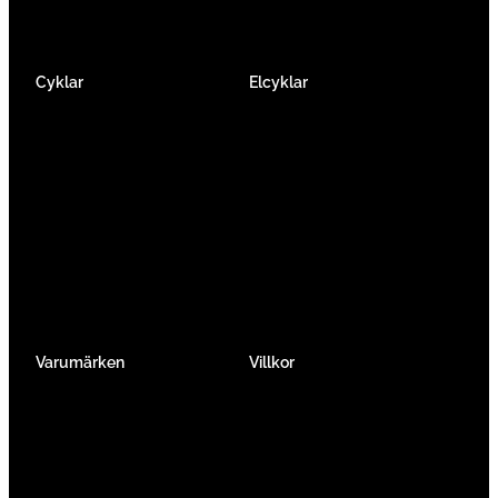
Cyklar
Elcyklar
Racer
Elcykel Mountainbike
Gravel & Cykelcross
Elcykel Racer
Tempo & Triathlon
Elcykel City & Hybrid
Mountainbikes
Lådcyklar
Hybrid
Vikcyklar
Barn
Så väljer du elcykel
Traditionell
Övriga
Varumärken
Villkor
Köpvillkor
Integritetspolicy
Verkstadtjänster
Förmånscykel