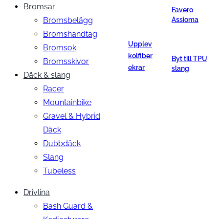
Bromsar
Favero
Bromsbelägg
Assioma
Bromshandtag
Upplev
Bromsok
kolfiber
Byt till TPU
Bromsskivor
ekrar
slang
Däck & slang
Racer
Mountainbike
Gravel & Hybrid
Däck
Dubbdäck
Slang
Tubeless
Drivlina
Bash Guard &