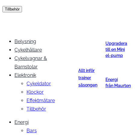
Tillbehör
Belysning
Upgradera
Cykelhållare
till en Mini
el-pump
Cykelvagnar &
Barnstolar
Allt inför
Elektronik
trainer
Energi
Cykeldator
säsongen
från Maurten
Klockor
Effektmätare
Tillbehör
Energi
Bars