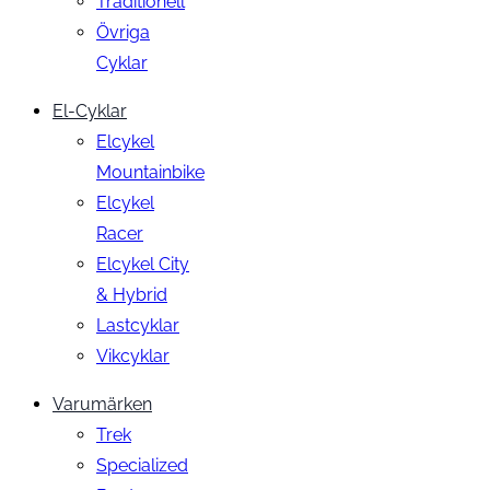
Traditionell
Övriga
Cyklar
El-Cyklar
Elcykel
Mountainbike
Elcykel
Racer
Elcykel City
& Hybrid
Lastcyklar
Vikcyklar
Varumärken
Trek
Specialized