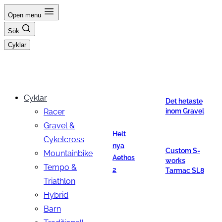
Hoppa
Open menu
till
Sök
innehåll
Cyklar
Cyklar
Det hetaste
Racer
inom Gravel
Gravel &
Helt
Cykelcross
nya
Custom S-
Mountainbike
Aethos
works
Tempo &
2
Tarmac SL8
Triathlon
Hybrid
Barn