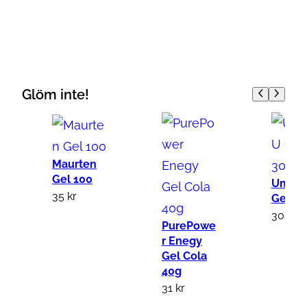
m
a
r
a
U
Glöm inte!
G
e
l
R
Maurten
Gel 100
e
Umara
35
kr
Gel 30
f
30
kr
i
PurePowe
l
r Enegy
Gel Cola
l
40g
1
31
kr
8