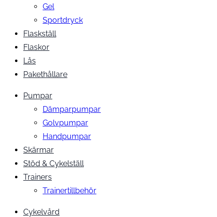
Gel
Sportdryck
Flaskställ
Flaskor
Lås
Pakethållare
Pumpar
Dämparpumpar
Golvpumpar
Handpumpar
Skärmar
Stöd & Cykelställ
Trainers
Trainertillbehör
Cykelvård