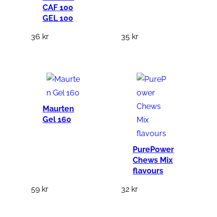
CAF 100
GEL 100
36
kr
35
kr
Maurten
Gel 160
PurePower
Chews Mix
flavours
59
kr
32
kr