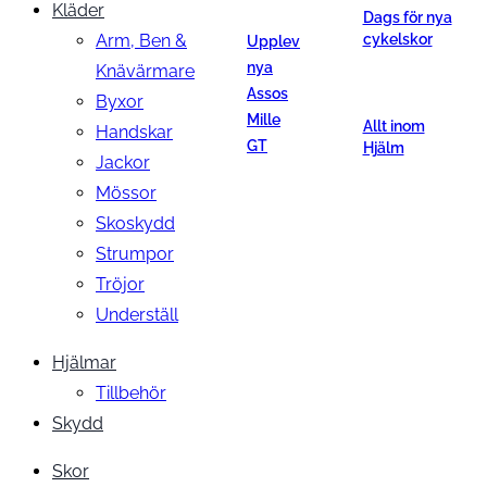
Kläder
Dags för nya
Arm, Ben &
cykelskor
Upplev
nya
Knävärmare
Assos
Byxor
Mille
Allt inom
Handskar
GT
Hjälm
Jackor
Mössor
Skoskydd
Strumpor
Tröjor
Underställ
Hjälmar
Tillbehör
Skydd
Skor