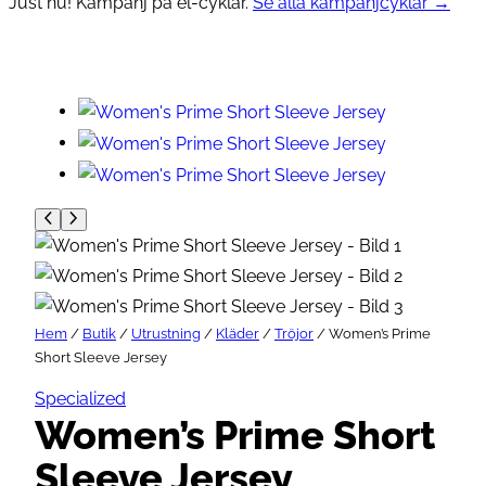
Just nu! Kampanj på el-cyklar.
Se alla kampanjcyklar →
Hem
/
Butik
/
Utrustning
/
Kläder
/
Tröjor
/ Women’s Prime
Short Sleeve Jersey
Specialized
Women’s Prime Short
Sleeve Jersey