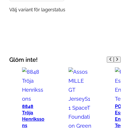
Välj variant för lagerstatus
Glöm inte!
8848
POC
Tröja
Essent
Henriksso
Endur
ns
Tee