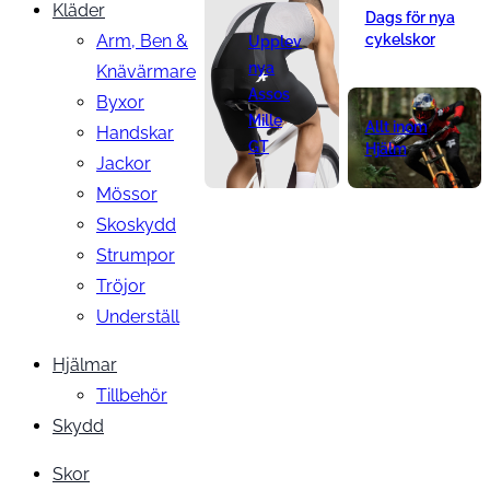
Kläder
Dags för nya
Arm, Ben &
cykelskor
Upplev
nya
Knävärmare
Assos
Byxor
Mille
Allt inom
Handskar
GT
Hjälm
Jackor
Mössor
Skoskydd
Strumpor
Tröjor
Underställ
Hjälmar
Tillbehör
Skydd
Skor