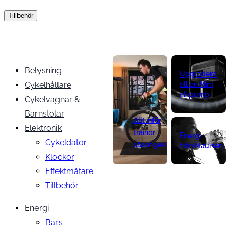
Tillbehör
Belysning
Upgradera
Cykelhållare
till en Mini
el-pump
Cykelvagnar &
Barnstolar
Allt inför
Elektronik
trainer
Energi
Cykeldator
säsongen
från Maurten
Klockor
Effektmätare
Tillbehör
Energi
Bars