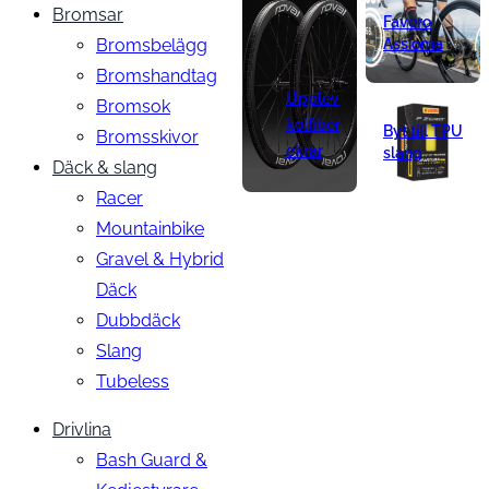
Bromsar
Favero
Bromsbelägg
Assioma
Bromshandtag
Upplev
Bromsok
kolfiber
Byt till TPU
Bromsskivor
ekrar
slang
Däck & slang
Racer
Mountainbike
Gravel & Hybrid
Däck
Dubbdäck
Slang
Tubeless
Drivlina
Bash Guard &