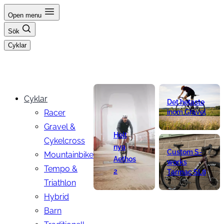
Hoppa
Open menu
till
Sök
innehåll
Cyklar
Cyklar
Det hetaste
Racer
inom Gravel
Gravel &
Helt
Cykelcross
nya
Custom S-
Mountainbike
Aethos
works
Tempo &
2
Tarmac SL8
Triathlon
Hybrid
Barn