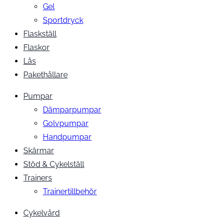
Gel
Sportdryck
Flaskställ
Flaskor
Lås
Pakethållare
Pumpar
Dämparpumpar
Golvpumpar
Handpumpar
Skärmar
Stöd & Cykelställ
Trainers
Trainertillbehör
Cykelvård