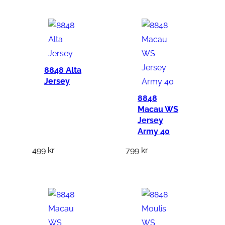
8848 Alta
Jersey
8848
Macau WS
Jersey
Army 40
499
kr
799
kr