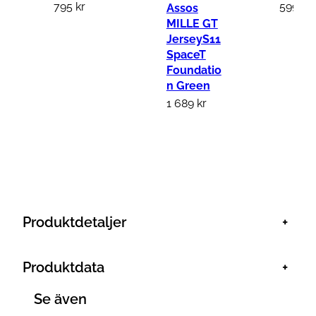
795
kr
599
kr
Assos
MILLE GT
JerseyS11
SpaceT
Foundatio
n Green
1 689
kr
Produktdetaljer
+
Produktdata
+
Se även