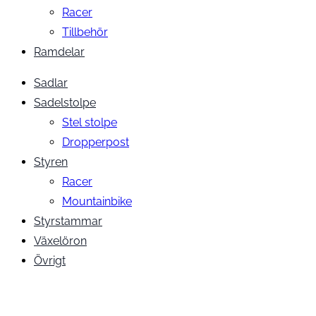
Racer
Tillbehör
Ramdelar
Sadlar
Sadelstolpe
Stel stolpe
Dropperpost
Styren
Racer
Mountainbike
Styrstammar
Växelöron
Övrigt