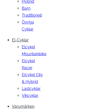
Hybrid
Barn
Traditionell
Övriga
Cyklar
El-Cyklar
Elcykel
Mountainbike
Elcykel
Racer
Elcykel City
& Hybrid
Lastcyklar
Vikcyklar
Varumärken