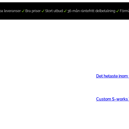
a leveranser
Bra priser
Stort utbud
36-mån räntefritt delbetalning
Förm
Det hetaste inom
Custom S-works