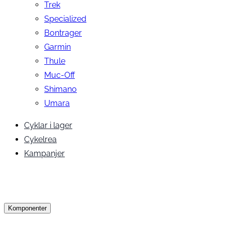
Trek
Specialized
Bontrager
Garmin
Thule
Muc-Off
Shimano
Umara
Cyklar i lager
Cykelrea
Kampanjer
Komponenter