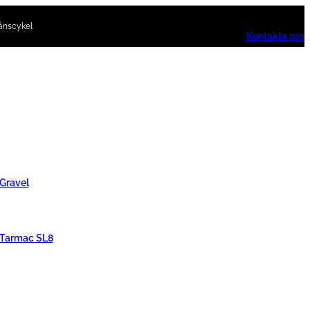
ånscykel
Kontakta oss
 Gravel
 Tarmac SL8