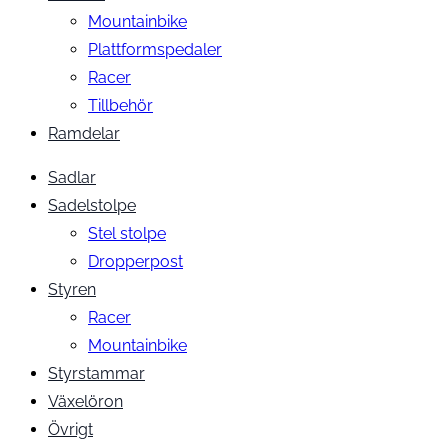
Mountainbike
Plattformspedaler
Racer
Tillbehör
Ramdelar
Sadlar
Sadelstolpe
Stel stolpe
Dropperpost
Styren
Racer
Mountainbike
Styrstammar
Växelöron
Övrigt