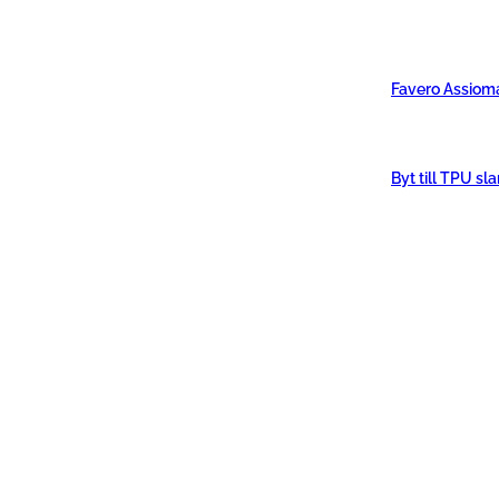
Favero Assiom
Byt till TPU sl