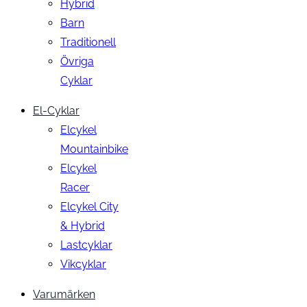
Hybrid
Barn
Traditionell
Övriga
Cyklar
El-Cyklar
Elcykel
Mountainbike
Elcykel
Racer
Elcykel City
& Hybrid
Lastcyklar
Vikcyklar
Varumärken