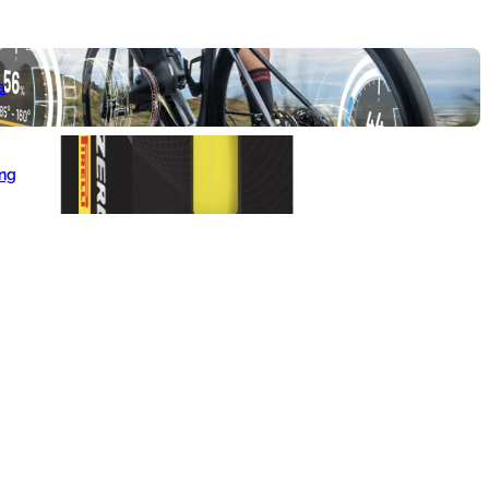
a
ang