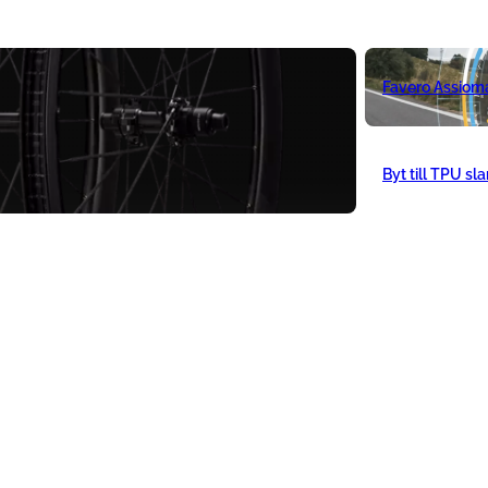
Favero Assiom
Byt till TPU sl