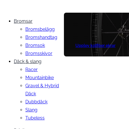
Bromsar
Bromsbelägg
Bromshandtag
Bromsok
Upplev kolfiber ekrar
Bromsskivor
Däck & slang
Racer
Mountainbike
Gravel & Hybrid
Däck
Dubbdäck
Slang
Tubeless