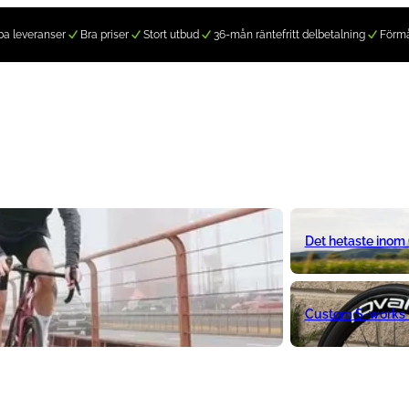
a leveranser
Bra priser
Stort utbud
36-mån räntefritt delbetalning
Förm
Det hetaste inom
Custom S-works