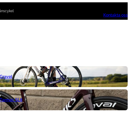
ånscykel
Kontakta oss
 Gravel
 Tarmac SL8