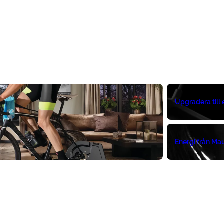
Upgradera till
Energi från Ma