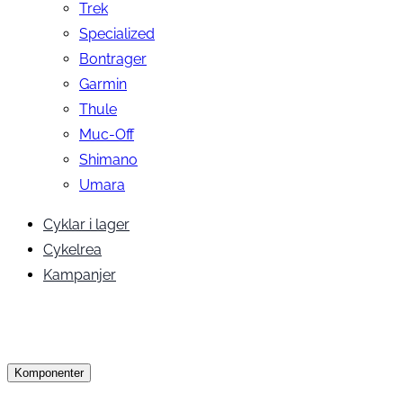
Trek
Specialized
Bontrager
Garmin
Thule
Muc-Off
Shimano
Umara
Cyklar i lager
Cykelrea
Kampanjer
Komponenter