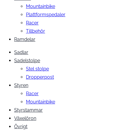
Mountainbike
Plattformspedaler
Racer
Tillbehör
Ramdelar
Sadlar
Sadelstolpe
Stel stolpe
Dropperpost
Styren
Racer
Mountainbike
Styrstammar
Växelöron
Övrigt