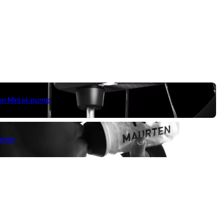
 en Mini el-pump
urten