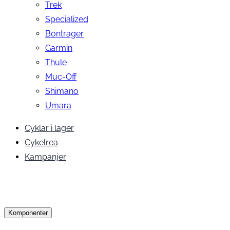
Trek
Specialized
Bontrager
Garmin
Thule
Muc-Off
Shimano
Umara
Cyklar i lager
Cykelrea
Kampanjer
Komponenter