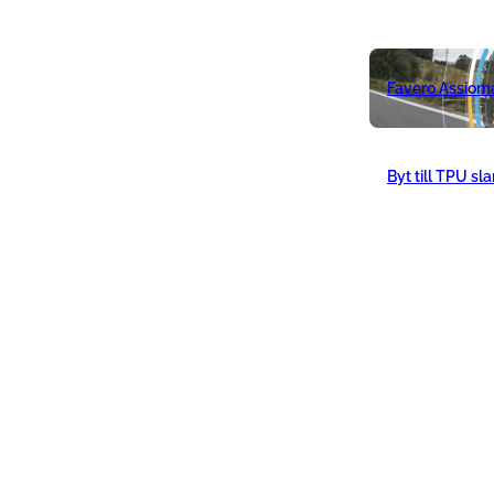
Favero Assiom
Byt till TPU sl