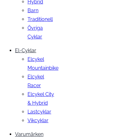
Hybrid
Barn
Traditionell
Övriga
Cyklar
El-Cyklar
Elcykel
Mountainbike
Elcykel
Racer
Elcykel City
& Hybrid
Lastcyklar
Vikcyklar
Varumärken