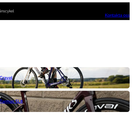
ånscykel
Kontakta oss
 Gravel
 Tarmac SL8