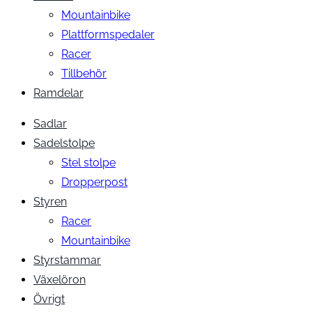
Mountainbike
Plattformspedaler
Racer
Tillbehör
Ramdelar
Sadlar
Sadelstolpe
Stel stolpe
Dropperpost
Styren
Racer
Mountainbike
Styrstammar
Växelöron
Övrigt