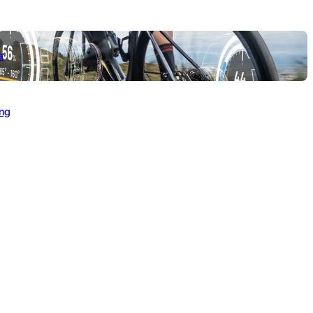
a
ang