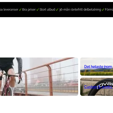
a leveranser
Bra priser
Stort utbud
36-mån räntefritt delbetalning
Förm
Det hetaste inom
Custom S-works