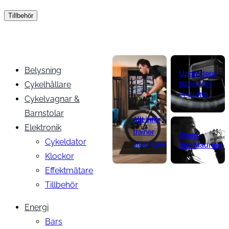
Tillbehör
Belysning
Upgradera
Cykelhållare
till en Mini
el-pump
Cykelvagnar &
Barnstolar
Allt inför
Elektronik
trainer
Energi
Cykeldator
säsongen
från Maurten
Klockor
Effektmätare
Tillbehör
Energi
Bars