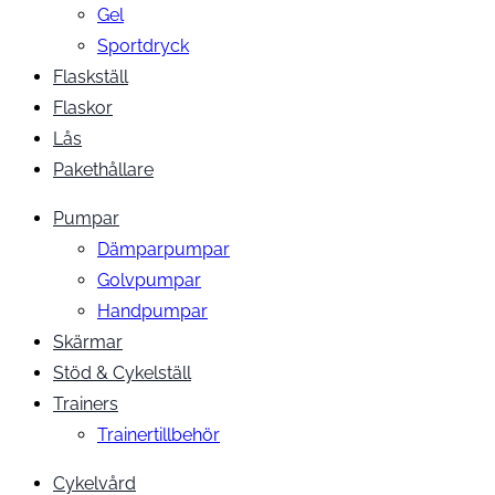
Gel
Sportdryck
Flaskställ
Flaskor
Lås
Pakethållare
Pumpar
Dämparpumpar
Golvpumpar
Handpumpar
Skärmar
Stöd & Cykelställ
Trainers
Trainertillbehör
Cykelvård