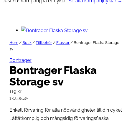
Just nu! Kampanj på el-cyklar.
Se alla kampanjcyklar →
Hem
/
Butik
/
Tillbehör
/
Flaskor
/ Bontrager Flaska Storage
sv
Bontrager
Bontrager Flaska
Storage sv
119
kr
SKU:
565284
Enkelt förvaring för alla nödvändigheter till din cykel.
Lättåtkomplig och mångsidig förvaringsflaska