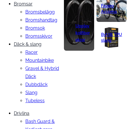
Bromsar
Favero
Bromsbelägg
Assioma
Bromshandtag
Upplev
Bromsok
kolfiber
Byt till TPU
Bromsskivor
ekrar
slang
Däck & slang
Racer
Mountainbike
Gravel & Hybrid
Däck
Dubbdäck
Slang
Tubeless
Drivlina
Bash Guard &