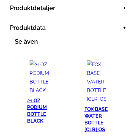
v
Produktdetaljer
+
m
ä
Produktdata
+
n
g
Se även
d
21 OZ
PODIUM
FOX BASE
BOTTLE
WATER
BLACK
BOTTLE
[CLR] OS