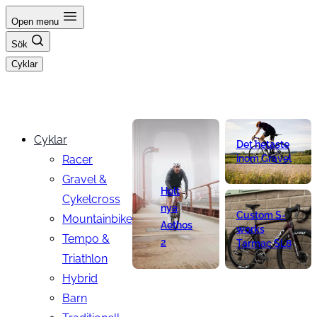
Hoppa
Open menu
till
Sök
innehåll
Cyklar
Cyklar
Det hetaste
Racer
inom Gravel
Gravel &
Helt
Cykelcross
nya
Custom S-
Mountainbike
Aethos
works
Tempo &
2
Tarmac SL8
Triathlon
Hybrid
Barn