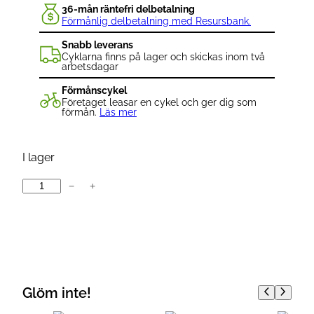
36-mån räntefri delbetalning
Förmånlig delbetalning med Resursbank.
Snabb leverans
Cyklarna finns på lager och skickas inom två
arbetsdagar
Förmånscykel
Företaget leasar en cykel och ger dig som
förmån.
Läs mer
I lager
−
+
B
o
n
t
r
a
Glöm inte!
g