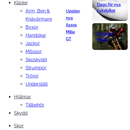
Kläder
Dags för nya
Arm, Ben &
cykelskor
Upplev
nya
Knävärmare
Assos
Byxor
Mille
Allt inom
Handskar
GT
Hjälm
Jackor
Mössor
Skoskydd
Strumpor
Tröjor
Underställ
Hjälmar
Tillbehör
Skydd
Skor