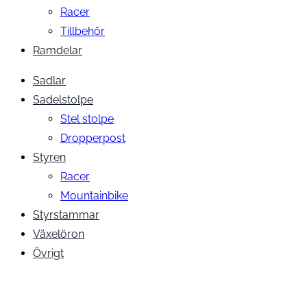
Racer
Tillbehör
Ramdelar
Sadlar
Sadelstolpe
Stel stolpe
Dropperpost
Styren
Racer
Mountainbike
Styrstammar
Växelöron
Övrigt