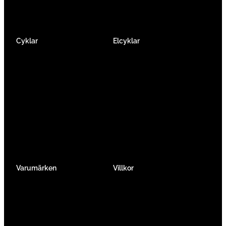
Cyklar
Elcyklar
Racer
Elcykel Mountainbike
Gravel & Cykelcross
Elcykel Racer
Tempo & Triathlon
Elcykel City & Hybrid
Mountainbikes
Lådcyklar
Hybrid
Vikcyklar
Barn
Så väljer du elcykel
Traditionell
Övriga
Varumärken
Villkor
Köpvillkor
Integritetspolicy
Verkstadtjänster