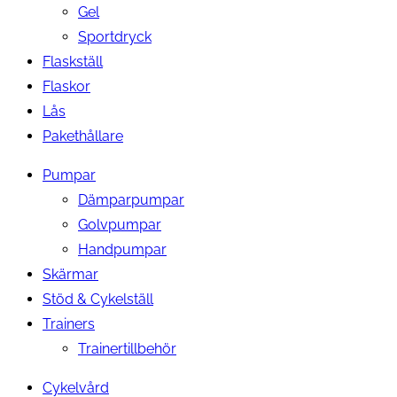
Gel
Sportdryck
Flaskställ
Flaskor
Lås
Pakethållare
Pumpar
Dämparpumpar
Golvpumpar
Handpumpar
Skärmar
Stöd & Cykelställ
Trainers
Trainertillbehör
Cykelvård