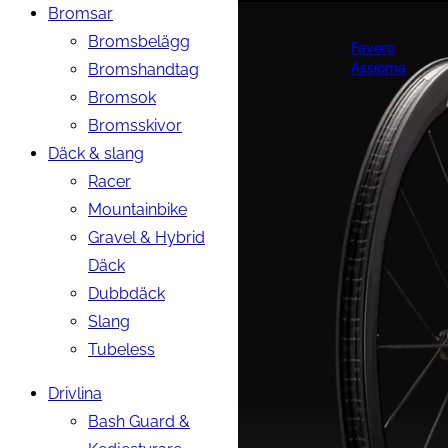
Bromsar
Bromsbelägg
Favero
Bromshandtag
Assioma
Bromsok
Bromsskivor
Däck & slang
Racer
Mountainbike
Gravel & Hybrid
Däck
Dubbdäck
Slang
Tubeless
Drivlina
Bash Guard &