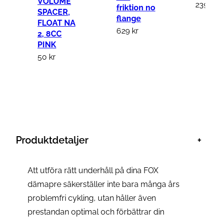
VOLUME
239
kr
friktion no
SPACER,
flange
FLOAT NA
629
kr
2, 8CC
PINK
50
kr
Produktdetaljer
+
Att utföra rätt underhåll på dina FOX
dämapre säkerställer inte bara många års
problemfri cykling, utan håller även
prestandan optimal och förbättrar din