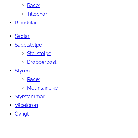
Racer
Tillbehör
Ramdelar
Sadlar
Sadelstolpe
Stel stolpe
Dropperpost
Styren
Racer
Mountainbike
Styrstammar
Växelöron
Övrigt