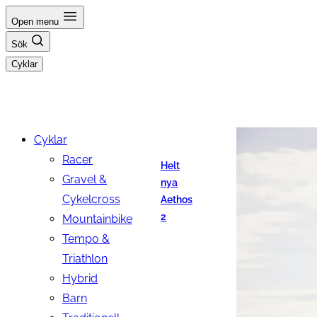
Hoppa
Open menu
till
Sök
innehåll
Cyklar
Cyklar
Racer
Helt
Gravel &
nya
Cykelcross
Aethos
2
Mountainbike
Tempo &
Triathlon
Hybrid
Barn