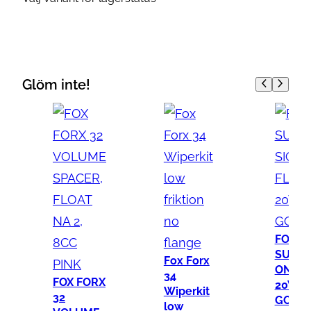
Glöm inte!
FOX
SUSPE
Fox Forx
ON FL
34
FOX FORX
20WT
Wiperkit
32
GOLD 
low