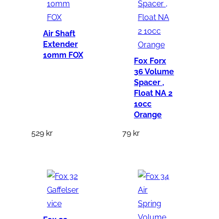
Air Shaft
Extender
10mm FOX
Fox Forx
36 Volume
Spacer ,
Float NA 2
10cc
Orange
529
kr
79
kr