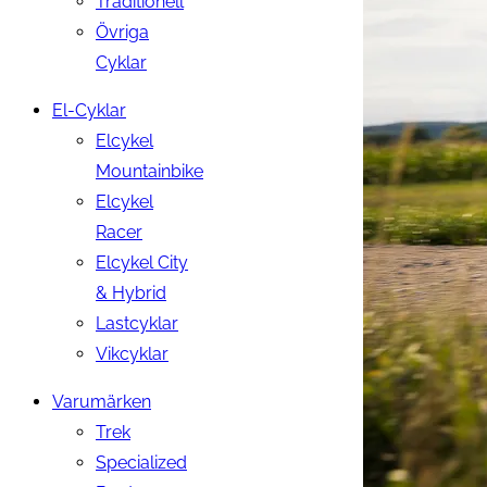
Traditionell
Övriga
Cyklar
El-Cyklar
Elcykel
Mountainbike
Elcykel
Racer
Elcykel City
& Hybrid
Lastcyklar
Vikcyklar
Varumärken
Trek
Specialized