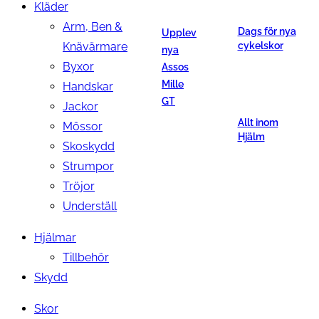
Kläder
Arm, Ben &
Dags för nya
Upplev
Knävärmare
cykelskor
nya
Byxor
Assos
Mille
Handskar
GT
Jackor
Allt inom
Mössor
Hjälm
Skoskydd
Strumpor
Tröjor
Underställ
Hjälmar
Tillbehör
Skydd
Skor