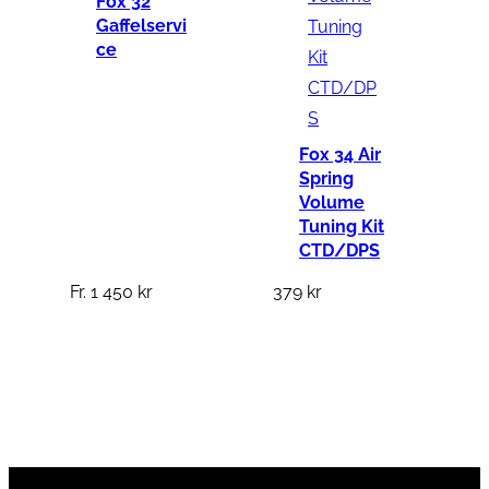
Fox 32
Gaffelservi
ce
Fox 34 Air
Spring
Volume
Tuning Kit
CTD/DPS
Fr.
1 450
kr
379
kr