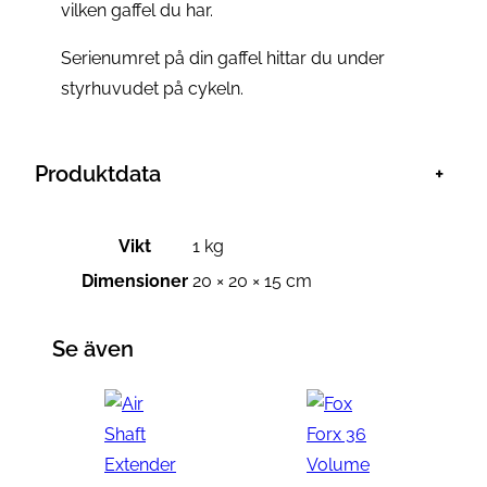
vilken gaffel du har.
Serienumret på din gaffel hittar du under
styrhuvudet på cykeln.
Produktdata
+
A
Vikt
1 kg
t
V
Dimensioner
20 × 20 × 15 cm
t
ä
ri
r
Se även
b
d
u
e
t