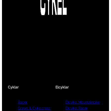
Vi är en passionerad cykelbutik som drivs av
att ge en cykelupplevelse utöver det vanliga.
Vi består av ett härligt gäng cykelnördar som
älskar cykling precis som du.
Facebook
Instagram
YouTube
Cyklar
Elcyklar
Racer
Elcykel Mountainbike
Gravel & Cykelcross
Elcykel Racer