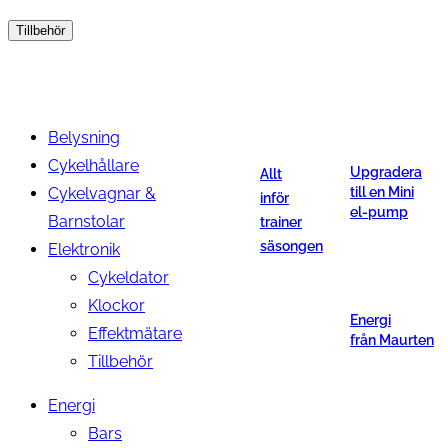
Tillbehör
Belysning
Cykelhållare
Upgradera
Allt
Cykelvagnar &
till en Mini
inför
el-pump
Barnstolar
trainer
säsongen
Elektronik
Cykeldator
Klockor
Energi
Effektmätare
från Maurten
Tillbehör
Energi
Bars