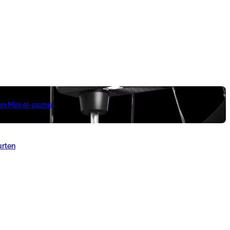
 en Mini el-pump
urten