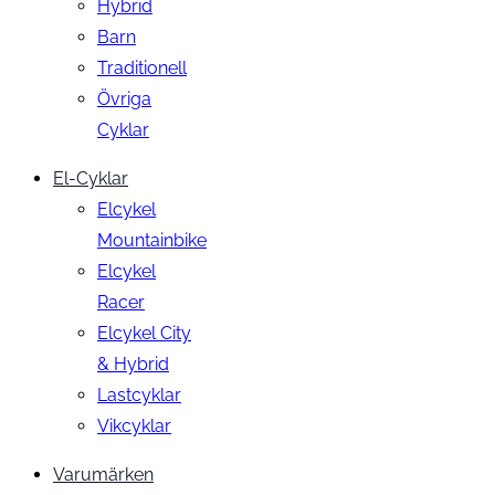
Hybrid
Barn
Traditionell
Övriga
Cyklar
El-Cyklar
Elcykel
Mountainbike
Elcykel
Racer
Elcykel City
& Hybrid
Lastcyklar
Vikcyklar
Varumärken