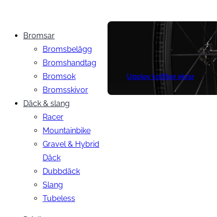
Bromsar
Bromsbelägg
Bromshandtag
Bromsok
Upplev kolfiber ekrar
Bromsskivor
Däck & slang
Racer
Mountainbike
Gravel & Hybrid
Däck
Dubbdäck
Slang
Tubeless