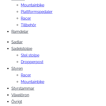
Mountainbike
Plattformspedaler
Racer
Tillbehör
Ramdelar
Sadlar
Sadelstolpe
Stel stolpe
Dropperpost
Styren
Racer
Mountainbike
Styrstammar
Växelöron
Övrigt