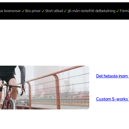
a leveranser
Bra priser
Stort utbud
36-mån räntefritt delbetalning
Förm
Det hetaste inom
Custom S-works