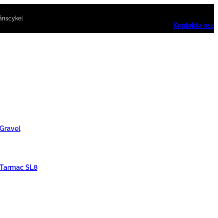
ånscykel
Kontakta oss
 Gravel
 Tarmac SL8