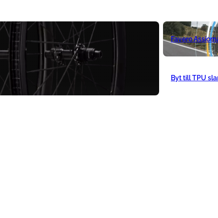
Favero Assiom
Byt till TPU sl