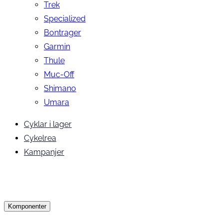
Trek
Specialized
Bontrager
Garmin
Thule
Muc-Off
Shimano
Umara
Cyklar i lager
Cykelrea
Kampanjer
Komponenter