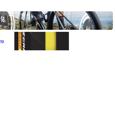
a
ang