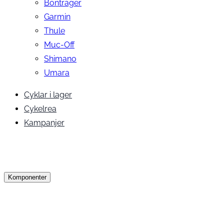
Bontrager
Garmin
Thule
Muc-Off
Shimano
Umara
Cyklar i lager
Cykelrea
Kampanjer
Komponenter