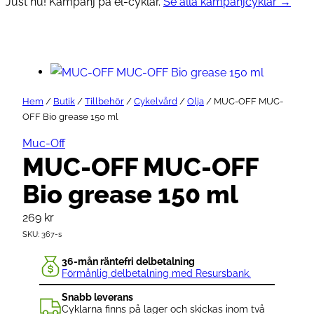
Just nu! Kampanj på el-cyklar.
Se alla kampanjcyklar →
Hem
/
Butik
/
Tillbehör
/
Cykelvård
/
Olja
/ MUC-OFF MUC-
OFF Bio grease 150 ml
Muc-Off
MUC-OFF MUC-OFF
Bio grease 150 ml
269
kr
SKU:
367-s
36-mån räntefri delbetalning
Förmånlig delbetalning med Resursbank.
Snabb leverans
Cyklarna finns på lager och skickas inom två