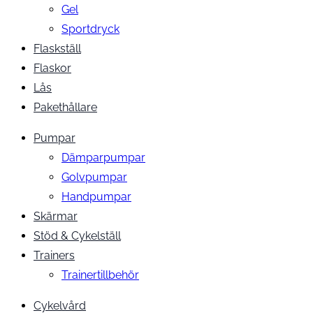
Gel
Sportdryck
Flaskställ
Flaskor
Lås
Pakethållare
Pumpar
Dämparpumpar
Golvpumpar
Handpumpar
Skärmar
Stöd & Cykelställ
Trainers
Trainertillbehör
Cykelvård