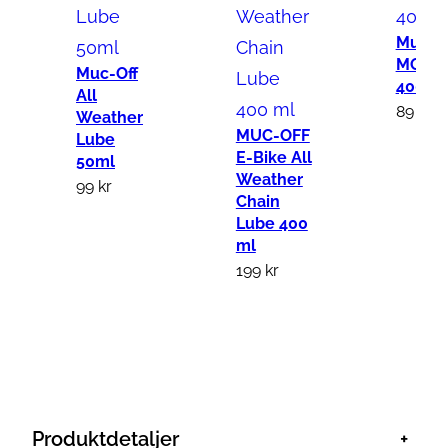
-
O
Muc-O
MO 94
F
Muc-Off
400ml
F
All
89
kr
Weather
B
MUC-OFF
Lube
i
E-Bike All
50ml
o
Weather
99
kr
Chain
g
Lube 400
r
ml
e
199
kr
a
s
e
1
5
0
Produktdetaljer
+