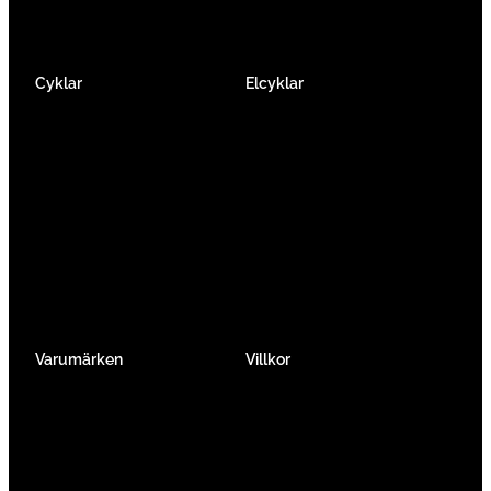
Cyklar
Elcyklar
Racer
Elcykel Mountainbike
Gravel & Cykelcross
Elcykel Racer
Tempo & Triathlon
Elcykel City & Hybrid
Mountainbikes
Lådcyklar
Hybrid
Vikcyklar
Barn
Så väljer du elcykel
Traditionell
Övriga
Varumärken
Villkor
Köpvillkor
Integritetspolicy
Verkstadtjänster
Förmånscykel