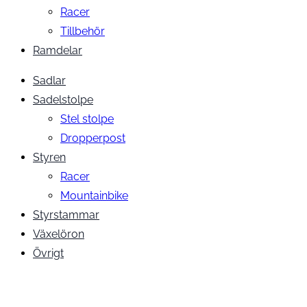
Racer
Tillbehör
Ramdelar
Sadlar
Sadelstolpe
Stel stolpe
Dropperpost
Styren
Racer
Mountainbike
Styrstammar
Växelöron
Övrigt