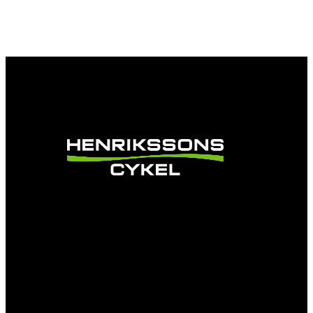
Vi är en passionerad cykelbutik som drivs av
att ge en cykelupplevelse utöver det vanliga.
Vi består av ett härligt gäng cykelnördar som
älskar cykling precis som du.
Facebook
Instagram
YouTube