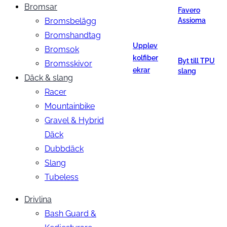
Bromsar
Favero
Bromsbelägg
Assioma
Bromshandtag
Upplev
Bromsok
kolfiber
Byt till TPU
Bromsskivor
ekrar
slang
Däck & slang
Racer
Mountainbike
Gravel & Hybrid
Däck
Dubbdäck
Slang
Tubeless
Drivlina
Bash Guard &