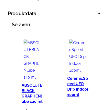
m
l
Produktdata
+
m
ä
Se även
n
g
d
CeramicSp
eed UFO
ABSOLUTE
Drip Indoor
BLACK
100ml
GRAPHENl
ube 140 ml