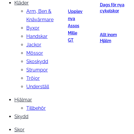
Kläder
Dags för nya
Arm, Ben &
cykelskor
Upplev
nya
Knävärmare
Assos
Byxor
Mille
Allt inom
Handskar
GT
Hjälm
Jackor
Mössor
Skoskydd
Strumpor
Tröjor
Underställ
Hjälmar
Tillbehör
Skydd
Skor