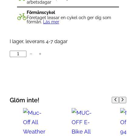
arbetsdagar
Förmånscykel
Företaget leasar en cykel och ger dig som
förmån.
Läs mer
I lager, leverans 4-7 dagar
−
+
M
U
C
-
O
F
Glöm inte!
F
M
U
C