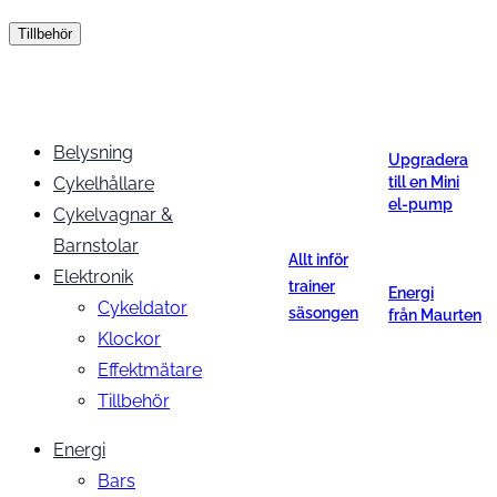
Tillbehör
Belysning
Upgradera
Cykelhållare
till en Mini
el-pump
Cykelvagnar &
Barnstolar
Allt inför
Elektronik
trainer
Energi
Cykeldator
säsongen
från Maurten
Klockor
Effektmätare
Tillbehör
Energi
Bars