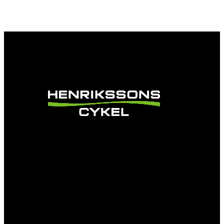
Vi är en passionerad cykelbutik som drivs av
att ge en cykelupplevelse utöver det vanliga.
Vi består av ett härligt gäng cykelnördar som
älskar cykling precis som du.
Facebook
Instagram
YouTube