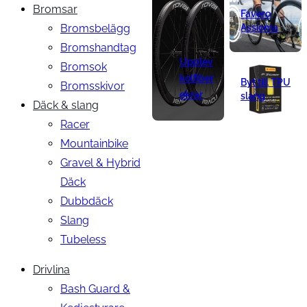
Bromsar
Favero
Bromsbelägg
Assioma
Bromshandtag
Upplev
Bromsok
kolfiber
Byt till TPU
Bromsskivor
ekrar
slang
Däck & slang
Racer
Mountainbike
Gravel & Hybrid
Däck
Dubbdäck
Slang
Tubeless
Drivlina
Bash Guard &