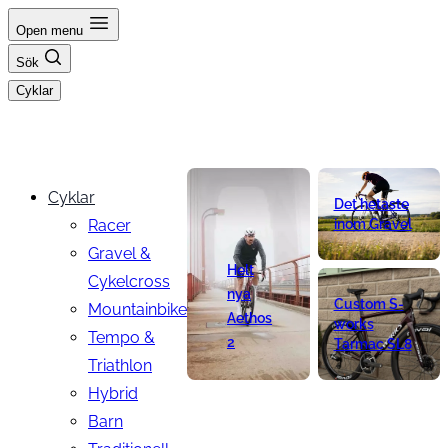
Hoppa
Open menu
till
Sök
innehåll
Cyklar
Cyklar
Det hetaste
Racer
inom Gravel
Gravel &
Helt
Cykelcross
nya
Custom S-
Mountainbike
Aethos
works
Tempo &
2
Tarmac SL8
Triathlon
Hybrid
Barn