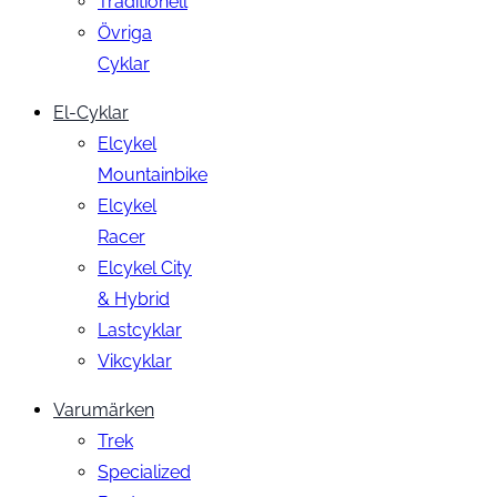
Traditionell
Övriga
Cyklar
El-Cyklar
Elcykel
Mountainbike
Elcykel
Racer
Elcykel City
& Hybrid
Lastcyklar
Vikcyklar
Varumärken
Trek
Specialized