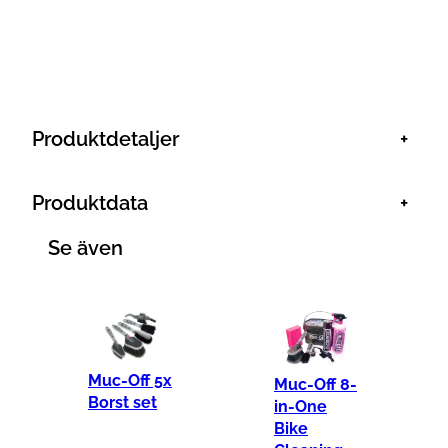
i
n
g
B
Produktdetaljer
+
r
u
s
Produktdata
+
h
Se även
m
ä
n
g
d
Muc-Off 5x
Muc-Off 8-
Borst set
in-One
Bike