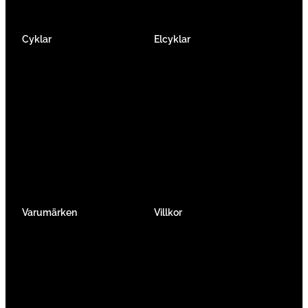
Cyklar
Elcyklar
Racer
Elcykel Mountainbike
Gravel & Cykelcross
Elcykel Racer
Tempo & Triathlon
Elcykel City & Hybrid
Mountainbikes
Lådcyklar
Hybrid
Vikcyklar
Barn
Så väljer du elcykel
Traditionell
Övriga
Varumärken
Villkor
Köpvillkor
Integritetspolicy
Verkstadtjänster
Förmånscykel