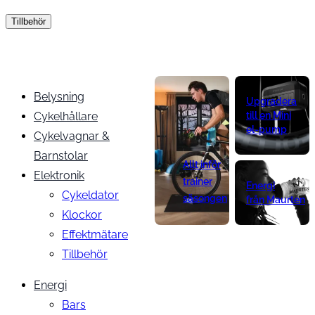
Tillbehör
Belysning
Upgradera
Cykelhållare
till en Mini
el-pump
Cykelvagnar &
Barnstolar
Allt inför
Elektronik
trainer
Energi
Cykeldator
säsongen
från Maurten
Klockor
Effektmätare
Tillbehör
Energi
Bars