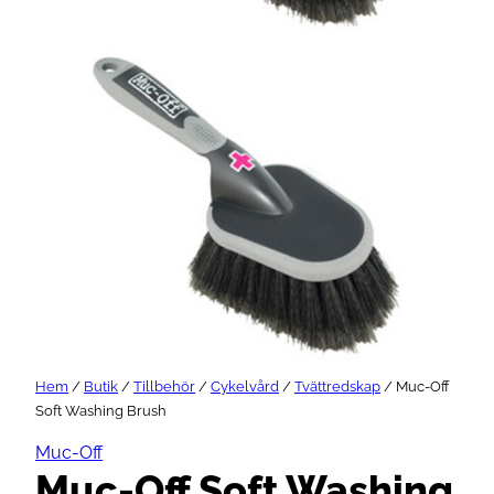
Hem
/
Butik
/
Tillbehör
/
Cykelvård
/
Tvättredskap
/ Muc-Off
Soft Washing Brush
Muc-Off
Muc-Off Soft Washing