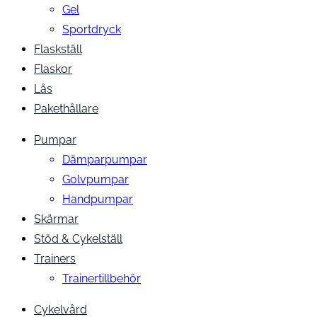
Gel
Sportdryck
Flaskställ
Flaskor
Lås
Pakethållare
Pumpar
Dämparpumpar
Golvpumpar
Handpumpar
Skärmar
Stöd & Cykelställ
Trainers
Trainertillbehör
Cykelvård