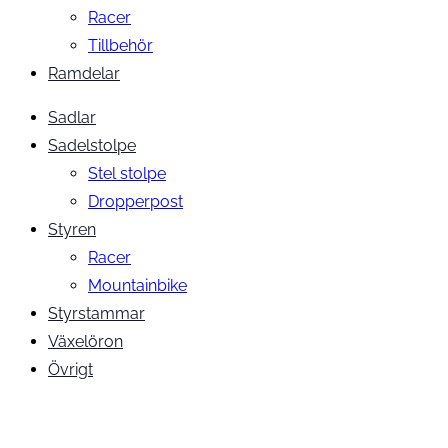
Racer
Tillbehör
Ramdelar
Sadlar
Sadelstolpe
Stel stolpe
Dropperpost
Styren
Racer
Mountainbike
Styrstammar
Växelöron
Övrigt