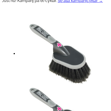
Just nu! Kampanj på el-cyklar.
Se alla kampanjcyklar →