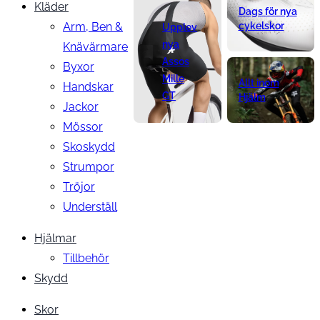
Kläder
Dags för nya
Arm, Ben &
cykelskor
Upplev
nya
Knävärmare
Assos
Byxor
Mille
Allt inom
Handskar
GT
Hjälm
Jackor
Mössor
Skoskydd
Strumpor
Tröjor
Underställ
Hjälmar
Tillbehör
Skydd
Skor