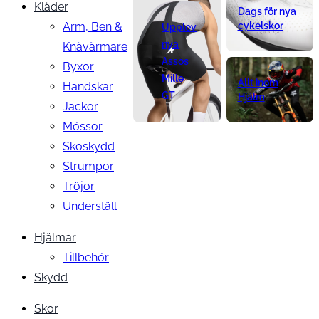
Kläder
Dags för nya
Arm, Ben &
cykelskor
Upplev
nya
Knävärmare
Assos
Byxor
Mille
Allt inom
Handskar
GT
Hjälm
Jackor
Mössor
Skoskydd
Strumpor
Tröjor
Underställ
Hjälmar
Tillbehör
Skydd
Skor