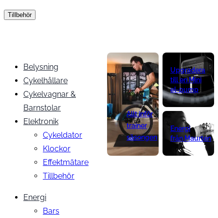
Tillbehör
Belysning
Upgradera
Cykelhållare
till en Mini
el-pump
Cykelvagnar &
Barnstolar
Allt inför
Elektronik
trainer
Energi
Cykeldator
säsongen
från Maurten
Klockor
Effektmätare
Tillbehör
Energi
Bars