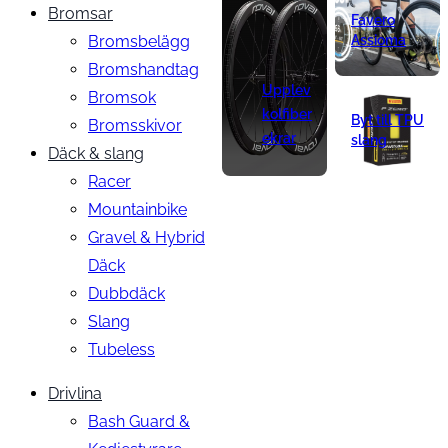
Bromsar
Favero
Bromsbelägg
Assioma
Bromshandtag
Upplev
Bromsok
kolfiber
Byt till TPU
Bromsskivor
ekrar
slang
Däck & slang
Racer
Mountainbike
Gravel & Hybrid
Däck
Dubbdäck
Slang
Tubeless
Drivlina
Bash Guard &