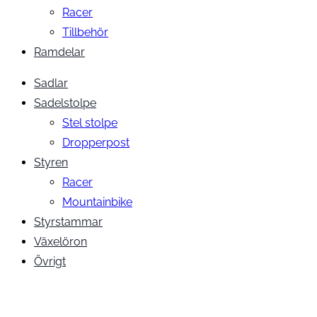
Racer
Tillbehör
Ramdelar
Sadlar
Sadelstolpe
Stel stolpe
Dropperpost
Styren
Racer
Mountainbike
Styrstammar
Växelöron
Övrigt