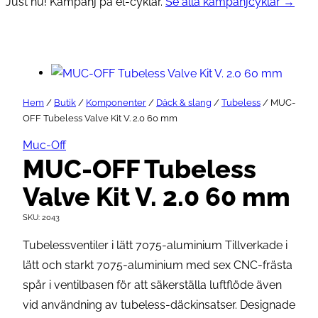
Just nu! Kampanj på el-cyklar.
Se alla kampanjcyklar →
Hem
/
Butik
/
Komponenter
/
Däck & slang
/
Tubeless
/ MUC-
OFF Tubeless Valve Kit V. 2.0 60 mm
Muc-Off
MUC-OFF Tubeless
Valve Kit V. 2.0 60 mm
SKU:
2043
Tubelessventiler i lätt 7075-aluminium Tillverkade i
lätt och starkt 7075-aluminium med sex CNC-frästa
spår i ventilbasen för att säkerställa luftflöde även
vid användning av tubeless-däckinsatser. Designade