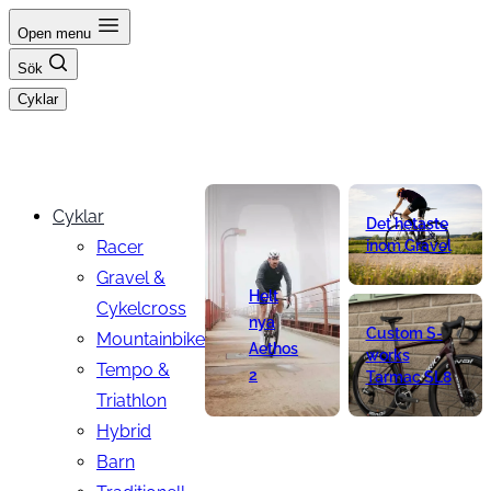
Hoppa
Open menu
till
Sök
innehåll
Cyklar
Cyklar
Det hetaste
Racer
inom Gravel
Gravel &
Helt
Cykelcross
nya
Custom S-
Mountainbike
Aethos
works
Tempo &
2
Tarmac SL8
Triathlon
Hybrid
Barn