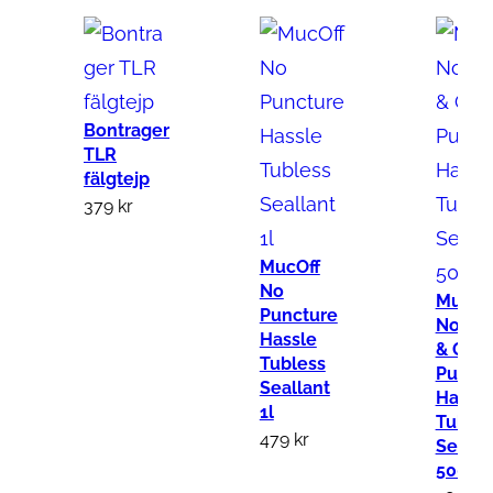
Bontrager
TLR
fälgtejp
379
kr
MucOff
No
MucOf
Puncture
No Ro
Hassle
& Grav
Tubless
Punct
Seallant
Hassle
1l
Tubles
479
kr
Sealla
500ml