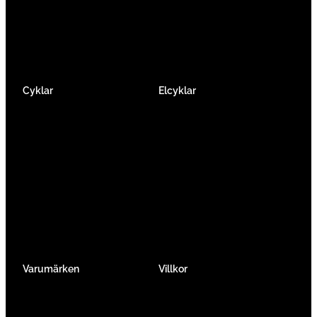
Facebook
Instagram
YouTube
Cyklar
Elcyklar
Racer
Elcykel Mountainbike
Gravel & Cykelcross
Elcykel Racer
Tempo & Triathlon
Elcykel City & Hybrid
Mountainbikes
Lådcyklar
Hybrid
Vikcyklar
Barn
Så väljer du elcykel
Traditionell
Övriga
Varumärken
Villkor
Köpvillkor