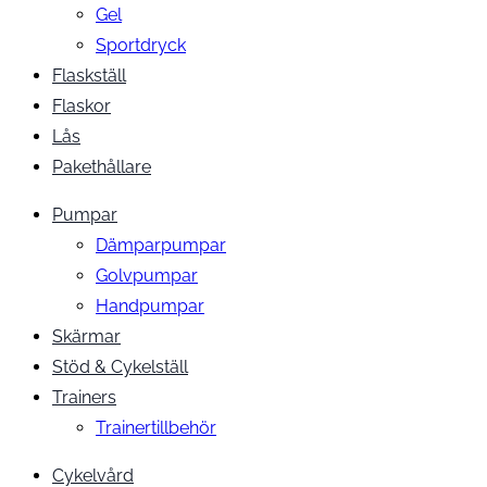
Gel
Sportdryck
Flaskställ
Flaskor
Lås
Pakethållare
Pumpar
Dämparpumpar
Golvpumpar
Handpumpar
Skärmar
Stöd & Cykelställ
Trainers
Trainertillbehör
Cykelvård