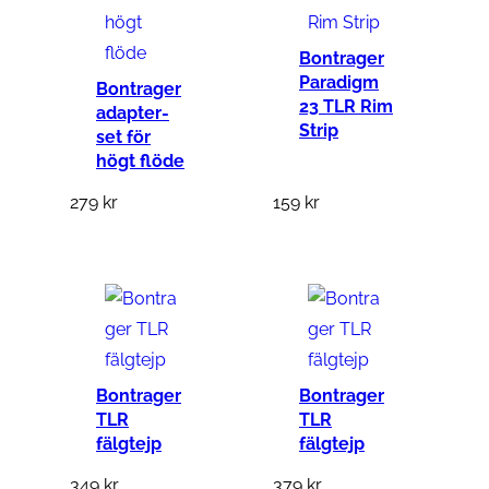
Bontrager
Paradigm
Bontrager
23 TLR Rim
adapter-
Strip
set för
högt flöde
279
kr
159
kr
Bontrager
Bontrager
TLR
TLR
fälgtejp
fälgtejp
349
kr
379
kr