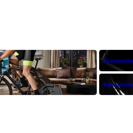
Upgradera till
Energi från Ma