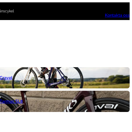
ånscykel
Kontakta oss
 Gravel
 Tarmac SL8