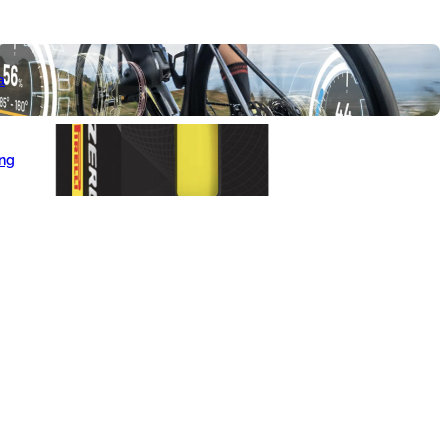
a
ang