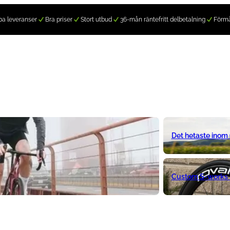
a leveranser
Bra priser
Stort utbud
36-mån räntefritt delbetalning
Förm
Det hetaste inom
Custom S-works