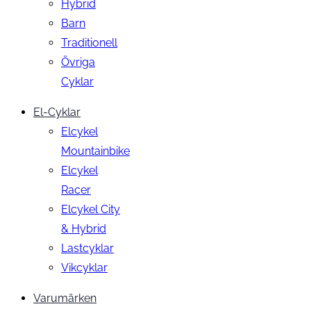
Hybrid
Barn
Traditionell
Övriga
Cyklar
El-Cyklar
Elcykel
Mountainbike
Elcykel
Racer
Elcykel City
& Hybrid
Lastcyklar
Vikcyklar
Varumärken