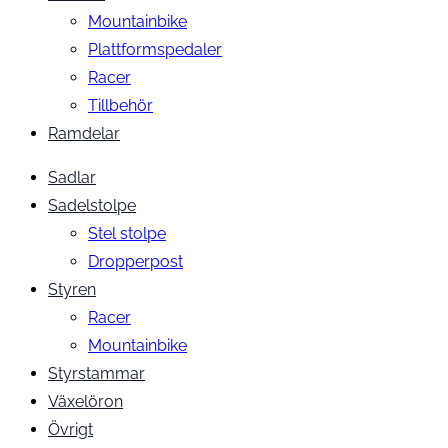
Mountainbike
Plattformspedaler
Racer
Tillbehör
Ramdelar
Sadlar
Sadelstolpe
Stel stolpe
Dropperpost
Styren
Racer
Mountainbike
Styrstammar
Växelöron
Övrigt