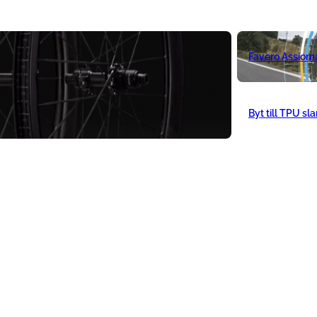
Favero Assiom
Byt till TPU sl