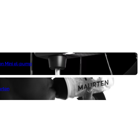
 en Mini el-pump
urten