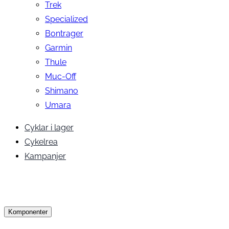
Trek
Specialized
Bontrager
Garmin
Thule
Muc-Off
Shimano
Umara
Cyklar i lager
Cykelrea
Kampanjer
Komponenter