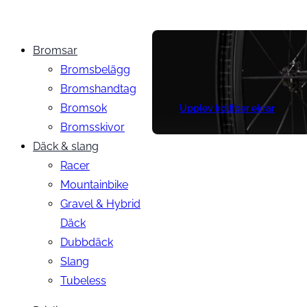
Bromsar
Bromsbelägg
Bromshandtag
Bromsok
Upplev kolfiber ekrar
Bromsskivor
Däck & slang
Racer
Mountainbike
Gravel & Hybrid
Däck
Dubbdäck
Slang
Tubeless