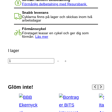
Förmånlig delbetalning med Resursbank.
Snabb leverans
Cyklarna finns på lager och skickas inom två
arbetsdagar
Förmånscykel
Företaget leasar en cykel och ger dig som
förmån.
Läs mer
I lager
−
+
P
R
O
Y
Glöm inte!
-
N
y
c