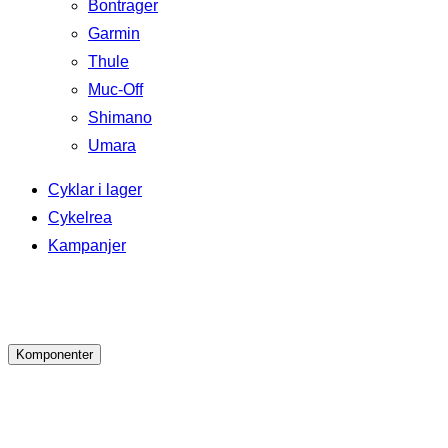
Bontrager
Garmin
Thule
Muc-Off
Shimano
Umara
Cyklar i lager
Cykelrea
Kampanjer
Komponenter