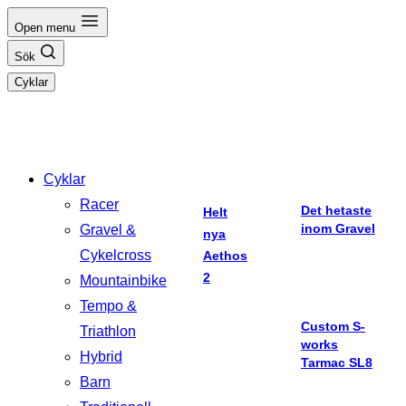
Hoppa
Open menu
till
Sök
innehåll
Cyklar
Cyklar
Racer
Det hetaste
Helt
inom Gravel
Gravel &
nya
Cykelcross
Aethos
2
Mountainbike
Tempo &
Custom S-
Triathlon
works
Hybrid
Tarmac SL8
Barn