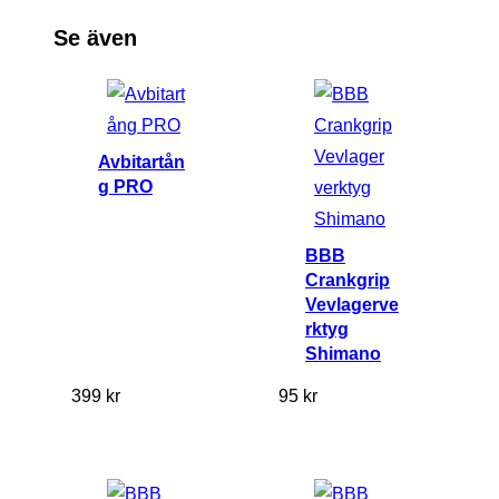
3
Se även
m
m
m
ä
Avbitartån
n
g PRO
g
d
BBB
Crankgrip
Vevlagerve
rktyg
Shimano
399
kr
95
kr