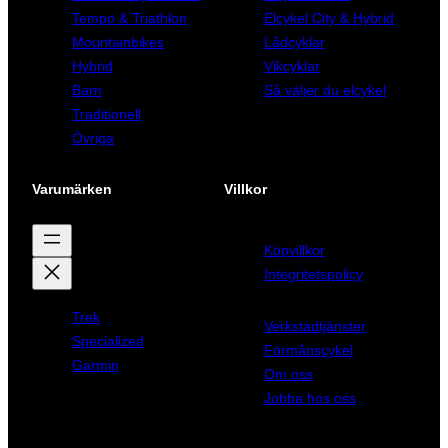
Tempo & Triathlon
Elcykel City & Hybrid
Mountainbikes
Lådcyklar
Hybrid
Vikcyklar
Barn
Så väljer du elcykel
Traditionell
Övriga
Varumärken
Villkor
Köpvillkor
Integritetspolicy
Trek
Verkstadtjänster
Specialized
Förmånscykel
Garmin
Om oss
Jobba hos oss