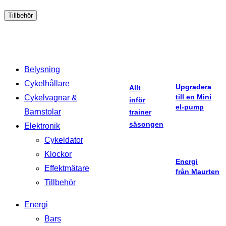
Tillbehör
Belysning
Cykelhållare
Upgradera
Allt
till en Mini
Cykelvagnar &
inför
el-pump
Barnstolar
trainer
säsongen
Elektronik
Cykeldator
Klockor
Energi
Effektmätare
från Maurten
Tillbehör
Energi
Bars