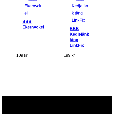
BBB
Ekernyckel
BBB
Kedjelänk
tång
LinkFix
109
kr
199
kr