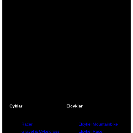
Vi är en passionerad cykelbutik som drivs av att
ge en cykelupplevelse utöver det vanliga. Vi
består av ett härligt gäng cykelnördar som
älskar cykling precis som du.
Facebook
Instagram
YouTube
Cyklar
Elcyklar
Racer
Elcykel Mountainbike
Gravel & Cykelcross
Elcykel Racer