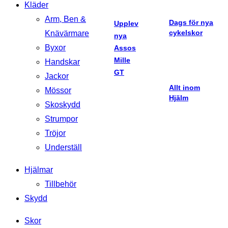
Kläder
Arm, Ben &
Dags för nya
Upplev
cykelskor
Knävärmare
nya
Byxor
Assos
Mille
Handskar
GT
Jackor
Allt inom
Mössor
Hjälm
Skoskydd
Strumpor
Tröjor
Underställ
Hjälmar
Tillbehör
Skydd
Skor