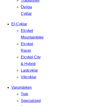
Traditionell
Övriga
Cyklar
El-Cyklar
Elcykel
Mountainbike
Elcykel
Racer
Elcykel City
& Hybrid
Lastcyklar
Vikcyklar
Varumärken
Trek
Specialized