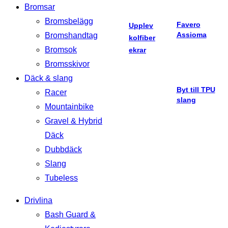
Bromsar
Bromsbelägg
Favero
Upplev
Assioma
Bromshandtag
kolfiber
Bromsok
ekrar
Bromsskivor
Däck & slang
Byt till TPU
Racer
slang
Mountainbike
Gravel & Hybrid
Däck
Dubbdäck
Slang
Tubeless
Drivlina
Bash Guard &