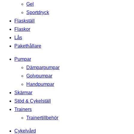
Gel
Sportdryck
Flaskställ
Flaskor
Lås
Pakethållare
Pumpar
Dämparpumpar
Golvpumpar
Handpumpar
Skärmar
Stöd & Cykelställ
Trainers
Trainertillbehör
Cykelvård