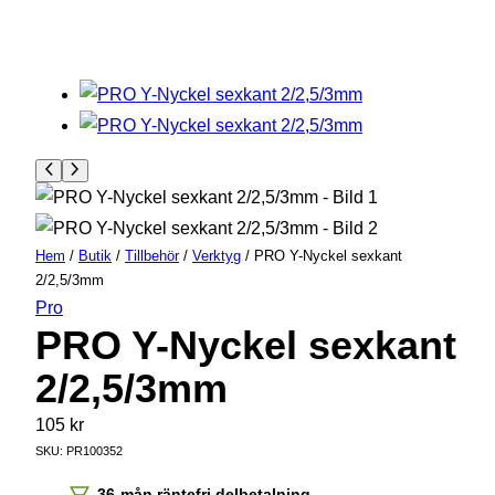
Hem
/
Butik
/
Tillbehör
/
Verktyg
/ PRO Y-Nyckel sexkant
2/2,5/3mm
Pro
PRO Y-Nyckel sexkant
2/2,5/3mm
105
kr
SKU:
PR100352
36-mån räntefri delbetalning