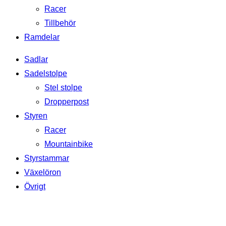
Racer
Tillbehör
Ramdelar
Sadlar
Sadelstolpe
Stel stolpe
Dropperpost
Styren
Racer
Mountainbike
Styrstammar
Växelöron
Övrigt