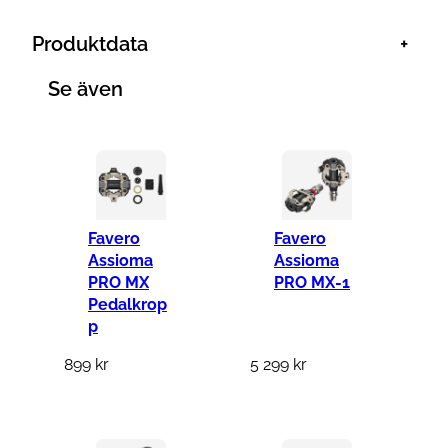
Produktdata
+
Se även
Favero
Favero
Assioma
Assioma
PRO MX
PRO MX-1
Pedalkrop
p
899
kr
5 299
kr