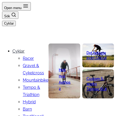
Hoppa
Open menu
till
Sök
innehåll
Cyklar
Cyklar
Det hetaste
Racer
inom Gravel
Gravel &
Helt
Cykelcross
nya
Custom S-
Mountainbike
Aethos
works
Tempo &
2
Tarmac SL8
Triathlon
Hybrid
Barn