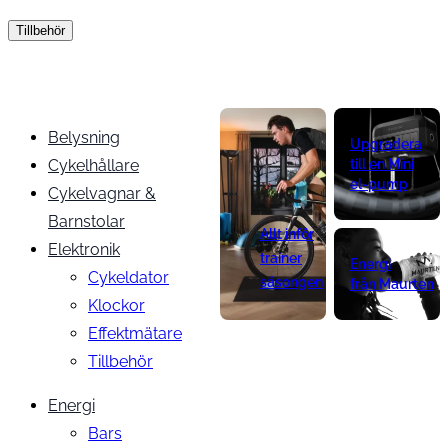
Tillbehör
Belysning
Upgradera
Cykelhållare
till en Mini
el-pump
Cykelvagnar &
Barnstolar
Allt inför
Elektronik
trainer
Energi
Cykeldator
säsongen
från Maurten
Klockor
Effektmätare
Tillbehör
Energi
Bars