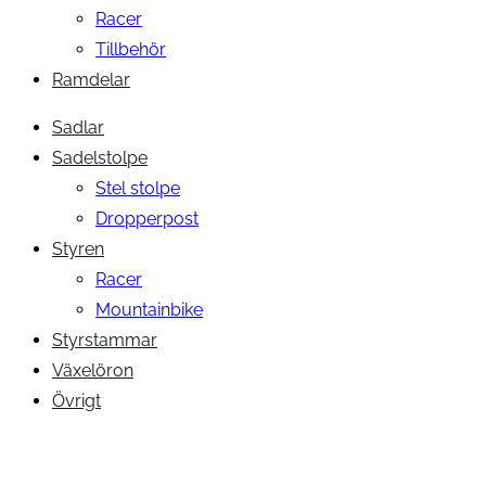
Racer
Tillbehör
Ramdelar
Sadlar
Sadelstolpe
Stel stolpe
Dropperpost
Styren
Racer
Mountainbike
Styrstammar
Växelöron
Övrigt