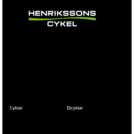
Vi är en passionerad cykelbutik som drivs av
att ge en cykelupplevelse utöver det vanliga.
Vi består av ett härligt gäng cykelnördar som
älskar cykling precis som du.
Facebook
Instagram
YouTube
Cyklar
Elcyklar
Racer
Elcykel Mountainbike
Gravel & Cykelcross
Elcykel Racer