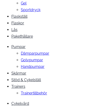
Gel
Sportdryck
Flaskställ
Flaskor
Lås
Pakethållare
Pumpar
Dämparpumpar
Golvpumpar
Handpumpar
Skärmar
Stöd & Cykelställ
Trainers
Trainertillbehör
Cykelvård