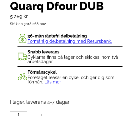
Quarq Dfour DUB
5 289
kr
SKU:
00 3018 268 002
36-mån räntefri delbetalning
Förmånlig delbetalning med Resursbank.
Snabb leverans
Cyklarna finns på lager och skickas inom två
arbetsdagar
Förmånscykel
Företaget leasar en cykel och ger dig som
förmån.
Läs mer
I lager, leverans 4-7 dagar
−
+
Q
u
a