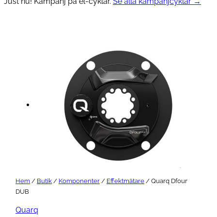
Just nu! Kampanj på el-cyklar.
Se alla kampanjcyklar →
Hem
/
Butik
/
Komponenter
/
Effektmätare
/ Quarq Dfour
DUB
Quarq