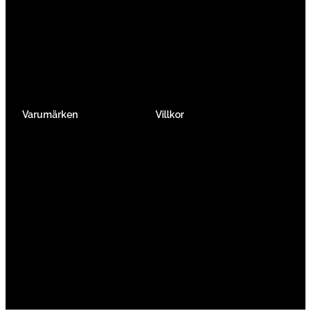
Tempo & Triathlon
Elcykel City & Hybrid
Mountainbikes
Lådcyklar
Hybrid
Vikcyklar
Barn
Så väljer du elcykel
Traditionell
Övriga
Varumärken
Villkor
Köpvillkor
Integritetspolicy
Verkstadtjänster
Förmånscykel
Om oss
Jobba hos oss