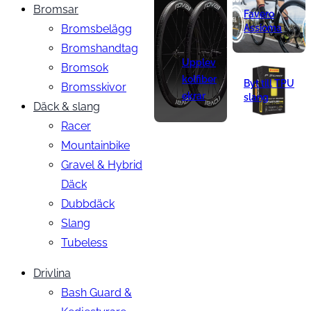
Bromsar
Favero
Bromsbelägg
Assioma
Bromshandtag
Upplev
Bromsok
kolfiber
Byt till TPU
Bromsskivor
ekrar
slang
Däck & slang
Racer
Mountainbike
Gravel & Hybrid
Däck
Dubbdäck
Slang
Tubeless
Drivlina
Bash Guard &