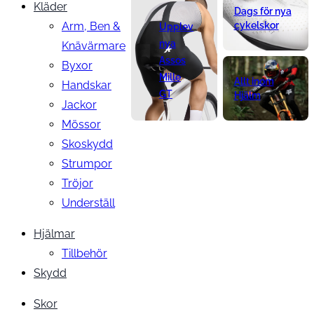
Kläder
Dags för nya
Arm, Ben &
cykelskor
Upplev
nya
Knävärmare
Assos
Byxor
Mille
Allt inom
Handskar
GT
Hjälm
Jackor
Mössor
Skoskydd
Strumpor
Tröjor
Underställ
Hjälmar
Tillbehör
Skydd
Skor