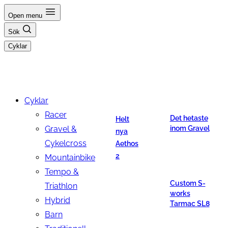
Hoppa
Open menu
till
Sök
innehåll
Cyklar
Cyklar
Racer
Det hetaste
Helt
Gravel &
inom Gravel
nya
Cykelcross
Aethos
2
Mountainbike
Tempo &
Custom S-
Triathlon
works
Hybrid
Tarmac SL8
Barn