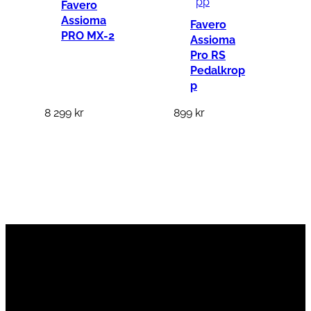
Favero
Assioma
Favero
PRO MX-2
Assioma
Pro RS
Pedalkrop
p
8 299
kr
899
kr