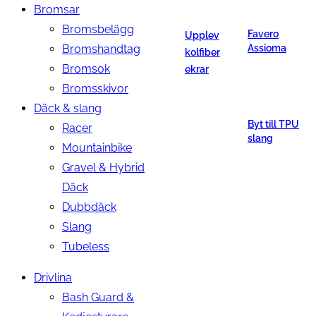
Bromsar
Bromsbelägg
Favero
Upplev
Bromshandtag
Assioma
kolfiber
Bromsok
ekrar
Bromsskivor
Däck & slang
Byt till TPU
Racer
slang
Mountainbike
Gravel & Hybrid
Däck
Dubbdäck
Slang
Tubeless
Drivlina
Bash Guard &