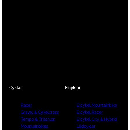
Vi är en passionerad cykelbutik som drivs av
att ge en cykelupplevelse utöver det vanliga.
Vi består av ett härligt gäng cykelnördar som
älskar cykling precis som du.
Facebook
Instagram
YouTube
Cyklar
Elcyklar
Racer
Elcykel Mountainbike
Gravel & Cykelcross
Elcykel Racer
Tempo & Triathlon
Elcykel City & Hybrid
Mountainbikes
Lådcyklar