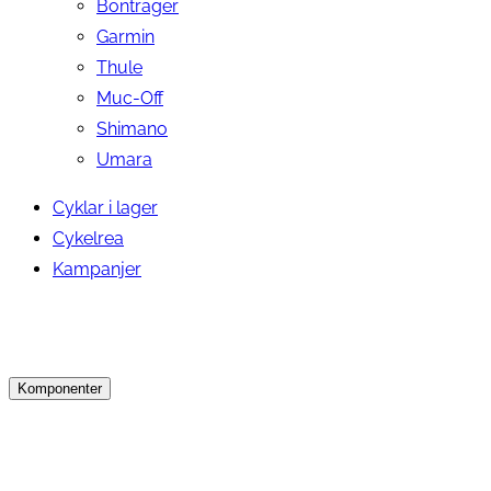
Bontrager
Garmin
Thule
Muc-Off
Shimano
Umara
Cyklar i lager
Cykelrea
Kampanjer
Komponenter