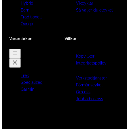
Hybrid
Vikcyklar
Barn
Så väljer du elcykel
Traditionell
Övriga
Varumärken
Villkor
Köpvillkor
Integritetspolicy
Trek
Verkstadtjänster
Specialized
Förmånscykel
Garmin
Om oss
Jobba hos oss