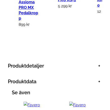
U
Assioma
0
5 299
kr
B
PRO MX
12 649
Pedalkrop
A
p
N
899
kr
T
+
1
1
0
m
Produktdetaljer
+
m
m
Produktdata
+
ä
n
Se även
g
d