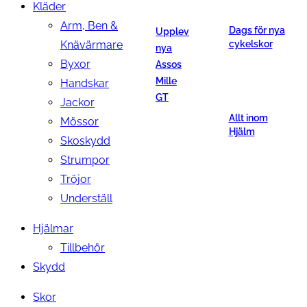
Kläder
Arm, Ben &
Dags för nya
Upplev
Knävärmare
cykelskor
nya
Byxor
Assos
Mille
Handskar
GT
Jackor
Allt inom
Mössor
Hjälm
Skoskydd
Strumpor
Tröjor
Underställ
Hjälmar
Tillbehör
Skydd
Skor