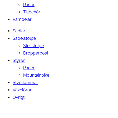
Racer
Tillbehör
Ramdelar
Sadlar
Sadelstolpe
Stel stolpe
Dropperpost
Styren
Racer
Mountainbike
Styrstammar
Växelöron
Övrigt