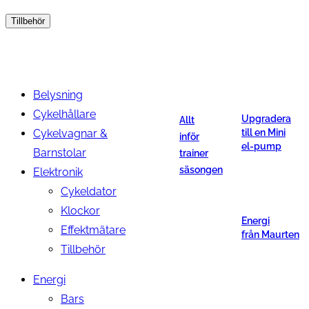
Tillbehör
Belysning
Cykelhållare
Upgradera
Allt
Cykelvagnar &
till en Mini
inför
el-pump
Barnstolar
trainer
säsongen
Elektronik
Cykeldator
Klockor
Energi
Effektmätare
från Maurten
Tillbehör
Energi
Bars