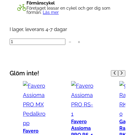
Förmånscykel
Företaget leasar en cykel och ger dig som
förmån.
Läs mer
I lager, leverans 4-7 dagar
−
+
Q
u
a
r
Glöm inte!
q
D
z
e
r
o
Favero
Garmi
D
Assioma
Rally
Favero
PRO RS-1
RK/XC