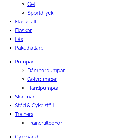
Gel
Sportdryck
Flaskställ
Flaskor
Lås
Pakethållare
Pumpar
Dämparpumpar
Golvpumpar
Handpumpar
Skärmar
Stöd & Cykelställ
Trainers
Trainertillbehör
Cykelvård