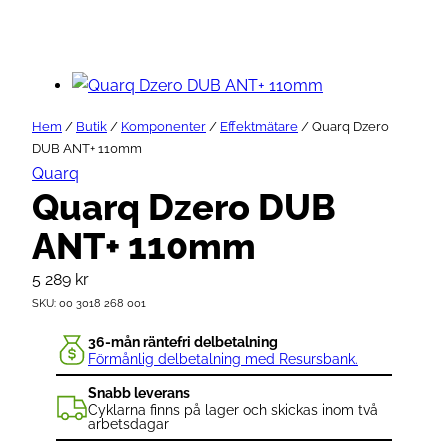
Hem
/
Butik
/
Komponenter
/
Effektmätare
/ Quarq Dzero
DUB ANT+ 110mm
Quarq
Quarq Dzero DUB
ANT+ 110mm
5 289
kr
SKU:
00 3018 268 001
36-mån räntefri delbetalning
Förmånlig delbetalning med Resursbank.
Snabb leverans
Cyklarna finns på lager och skickas inom två
arbetsdagar