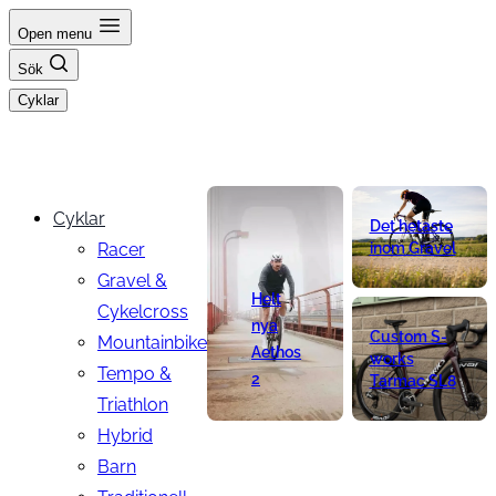
Hoppa
Open menu
till
Sök
innehåll
Cyklar
Cyklar
Det hetaste
Racer
inom Gravel
Gravel &
Helt
Cykelcross
nya
Custom S-
Mountainbike
Aethos
works
Tempo &
2
Tarmac SL8
Triathlon
Hybrid
Barn