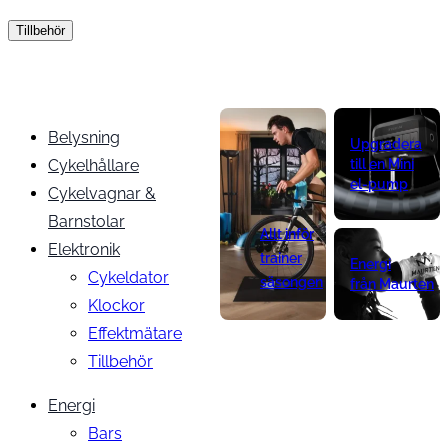
Tillbehör
Belysning
Upgradera
Cykelhållare
till en Mini
el-pump
Cykelvagnar &
Barnstolar
Allt inför
Elektronik
trainer
Energi
Cykeldator
säsongen
från Maurten
Klockor
Effektmätare
Tillbehör
Energi
Bars