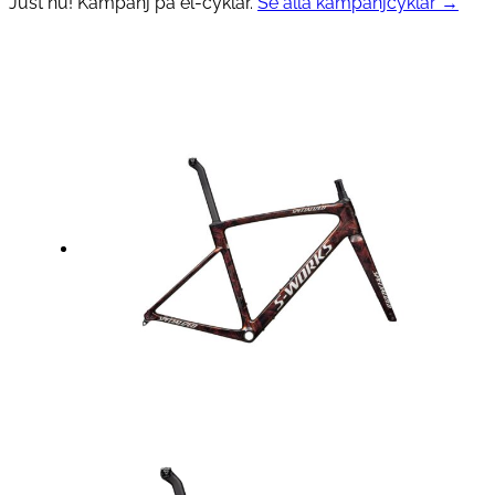
Just nu! Kampanj på el-cyklar.
Se alla kampanjcyklar →