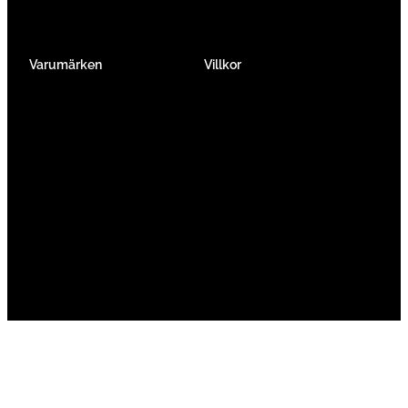
Traditionell
Övriga
Varumärken
Villkor
Köpvillkor
Integritetspolicy
Verkstadtjänster
Förmånscykel
Om oss
Jobba hos oss