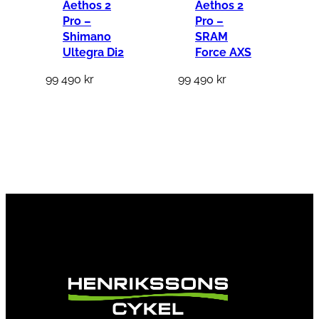
Aethos 2
Aethos 2
Pro –
Pro –
Shimano
SRAM
Ultegra Di2
Force AXS
99 490
kr
99 490
kr