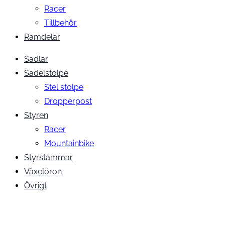
Racer
Tillbehör
Ramdelar
Sadlar
Sadelstolpe
Stel stolpe
Dropperpost
Styren
Racer
Mountainbike
Styrstammar
Växelöron
Övrigt