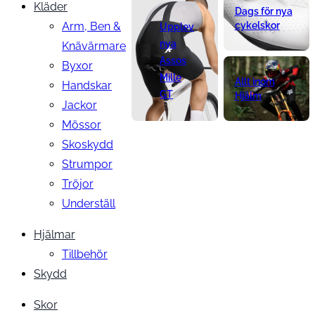
Kläder
Dags för nya
Arm, Ben &
cykelskor
Upplev
nya
Knävärmare
Assos
Byxor
Mille
Allt inom
Handskar
GT
Hjälm
Jackor
Mössor
Skoskydd
Strumpor
Tröjor
Underställ
Hjälmar
Tillbehör
Skydd
Skor