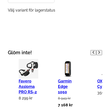
Välj variant för lagerstatus
Glöm inte!
Favero
Garmin
OXC
Assioma
Edge
Cykels
PRO RS-2
1050
359
kr
8 299
kr
8 949
kr
D
D
7 168
kr