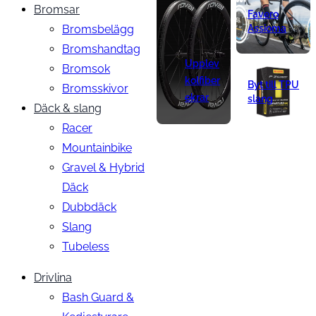
Bromsar
Favero
Bromsbelägg
Assioma
Bromshandtag
Upplev
Bromsok
kolfiber
Byt till TPU
Bromsskivor
ekrar
slang
Däck & slang
Racer
Mountainbike
Gravel & Hybrid
Däck
Dubbdäck
Slang
Tubeless
Drivlina
Bash Guard &