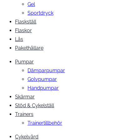
Gel
Sportdryck
Flaskställ
Flaskor
Lås
Pakethållare
Pumpar
Dämparpumpar
Golvpumpar
Handpumpar
Skärmar
Stöd & Cykelställ
Trainers
Trainertillbehör
Cykelvård