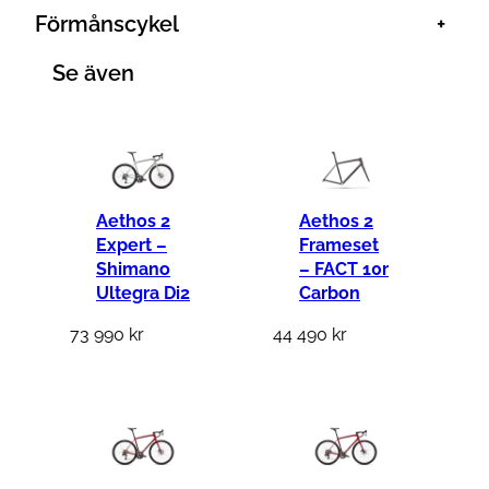
i
t
Förmånscykel
+
s
ä
e
r
Se även
t
:
v
7
a
1
r
6
Aethos 2
:
Aethos 2
8
Expert –
Frameset
8
Shimano
– FACT 10r
9
k
Ultegra Di2
Carbon
4
r
73 990
kr
44 490
kr
9
.
k
r
.