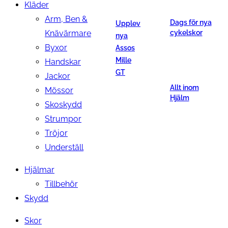
Kläder
Arm, Ben &
Dags för nya
Upplev
Knävärmare
cykelskor
nya
Byxor
Assos
Mille
Handskar
GT
Jackor
Allt inom
Mössor
Hjälm
Skoskydd
Strumpor
Tröjor
Underställ
Hjälmar
Tillbehör
Skydd
Skor