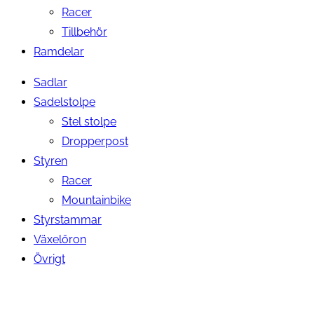
Racer
Tillbehör
Ramdelar
Sadlar
Sadelstolpe
Stel stolpe
Dropperpost
Styren
Racer
Mountainbike
Styrstammar
Växelöron
Övrigt