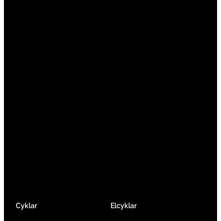
Vi är en passionerad cykelbutik som drivs av
att ge en cykelupplevelse utöver det vanliga.
Vi består av ett härligt gäng cykelnördar som
älskar cykling precis som du.
Facebook
Instagram
YouTube
Cyklar
Elcyklar