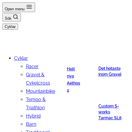
Hoppa
Open menu
till
Sök
innehåll
Cyklar
Cyklar
Racer
Det hetaste
Helt
Gravel &
inom Gravel
nya
Cykelcross
Aethos
2
Mountainbike
Tempo &
Custom S-
Triathlon
works
Hybrid
Tarmac SL8
Barn