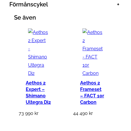
Förmånscykel
+
Se även
Aethos 2
Aethos 2
Expert –
Frameset
Shimano
– FACT 10r
Ultegra Di2
Carbon
73 990
kr
44 490
kr