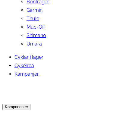
Bontrager
Garmin
Thule
Muc-Off
Shimano
Umara
Cyklar i lager
Cykelrea
Kampanjer
Komponenter