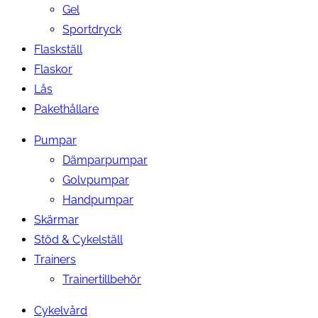
Gel
Sportdryck
Flaskställ
Flaskor
Lås
Pakethållare
Pumpar
Dämparpumpar
Golvpumpar
Handpumpar
Skärmar
Stöd & Cykelställ
Trainers
Trainertillbehör
Cykelvård