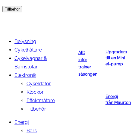
Tillbehör
Belysning
Cykelhållare
Upgradera
Allt
Cykelvagnar &
till en Mini
inför
el-pump
Barnstolar
trainer
säsongen
Elektronik
Cykeldator
Klockor
Energi
Effektmätare
från Maurten
Tillbehör
Energi
Bars