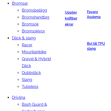
Bromsar
Bromsbelägg
Favero
Upplev
Bromshandtag
Assioma
kolfiber
Bromsok
ekrar
Bromsskivor
Däck & slang
Byt till TPU
Racer
slang
Mountainbike
Gravel & Hybrid
Däck
Dubbdäck
Slang
Tubeless
Drivlina
Bash Guard &