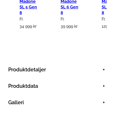
Madone
Madone
Mado
SL 5 Gen
SL 6 Gen
SLR 9
8
8
8
Fr.
Fr.
Fr.
34 999
kr
39 999
kr
129 99
Produktdetaljer
+
Produktdata
+
Galleri
+