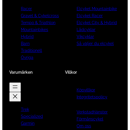
Racer
Elcykel Mountainbike
Gravel & Cykelcross
Elcykel Racer
Tempo & Triathlon
Elcykel City & Hybrid
Mountainbikes
Lådcyklar
Hybrid
Vikcyklar
Barn
Så väljer du elcykel
Traditionell
Övriga
Varumärken
Villkor
Köpvillkor
Integritetspolicy
Trek
Verkstadtjänster
Specialized
Förmånscykel
Garmin
Om oss