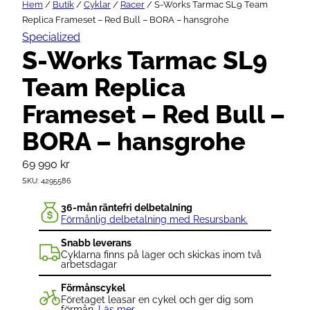
Hem
/
Butik
/
Cyklar
/
Racer
/ S-Works Tarmac SL9 Team
Replica Frameset – Red Bull – BORA – hansgrohe
Specialized
S-Works Tarmac SL9
Team Replica
Frameset – Red Bull –
BORA – hansgrohe
69 990
kr
SKU:
4295586
36-mån räntefri delbetalning
Förmånlig delbetalning med Resursbank.
Snabb leverans
Cyklarna finns på lager och skickas inom två
arbetsdagar
Förmånscykel
Företaget leasar en cykel och ger dig som
förmån.
Läs mer