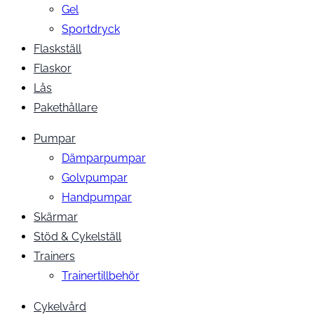
Gel
Sportdryck
Flaskställ
Flaskor
Lås
Pakethållare
Pumpar
Dämparpumpar
Golvpumpar
Handpumpar
Skärmar
Stöd & Cykelställ
Trainers
Trainertillbehör
Cykelvård