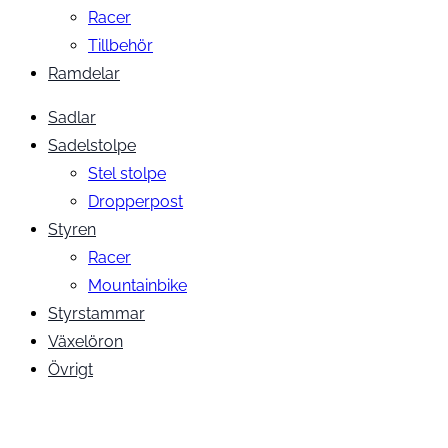
Racer
Tillbehör
Ramdelar
Sadlar
Sadelstolpe
Stel stolpe
Dropperpost
Styren
Racer
Mountainbike
Styrstammar
Växelöron
Övrigt