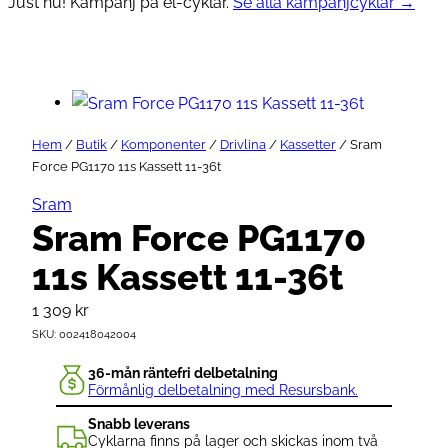
Just nu! Kampanj på el-cyklar.
Se alla kampanjcyklar →
Hem
/
Butik
/
Komponenter
/
Drivlina
/
Kassetter
/ Sram
Force PG1170 11s Kassett 11-36t
Sram
Sram Force PG1170
11s Kassett 11-36t
1 309
kr
SKU:
002418042004
36-mån räntefri delbetalning
Förmånlig delbetalning med Resursbank.
Snabb leverans
Cyklarna finns på lager och skickas inom två