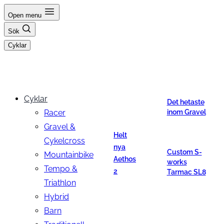
Hoppa
Open menu
till
Sök
innehåll
Cyklar
Cyklar
Det hetaste
Racer
inom Gravel
Gravel &
Helt
Cykelcross
nya
Custom S-
Mountainbike
Aethos
works
Tempo &
2
Tarmac SL8
Triathlon
Hybrid
Barn