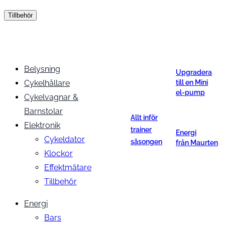
Tillbehör
Belysning
Upgradera
Cykelhållare
till en Mini
el-pump
Cykelvagnar &
Barnstolar
Allt inför
Elektronik
trainer
Energi
Cykeldator
säsongen
från Maurten
Klockor
Effektmätare
Tillbehör
Energi
Bars