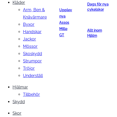
Kläder
Dags för nya
Arm, Ben &
cykelskor
Upplev
nya
Knävärmare
Assos
Byxor
Mille
Allt inom
Handskar
GT
Hjälm
Jackor
Mössor
Skoskydd
Strumpor
Tröjor
Underställ
Hjälmar
Tillbehör
Skydd
Skor