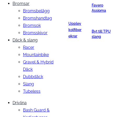
Bromsar
Favero
Bromsbelägg
Assioma
Bromshandtag
Upplev
Bromsok
kolfiber
Byt till TPU
Bromsskivor
ekrar
slang
Däck & slang
Racer
Mountainbike
Gravel & Hybrid
Däck
Dubbdäck
Slang
Tubeless
Drivlina
Bash Guard &