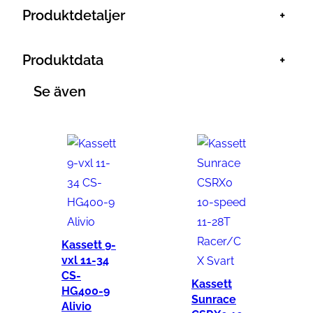
1
Produktdetaljer
+
-
3
Produktdata
+
6
t
Se även
m
ä
n
g
d
Kassett 9-
vxl 11-34
CS-
Kassett
HG400-9
Sunrace
Alivio