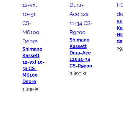
G
1
1
Shima
7
Kasset
HG50 
0
Shimano
del 12
1
Kassett
299
kr
Shimano
1
Dura-Ace
Kassett
12s 11-34
s
12-vxl 10-
CS-R9200
51 CS-
K
3 899
kr
M6100
a
Deore
s
1 399
kr
s
e
t
t
1