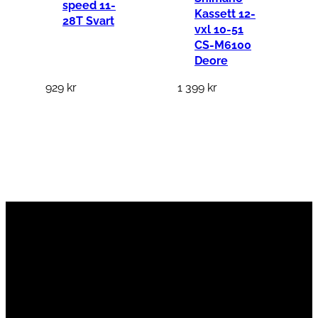
speed 11-
Kassett 12-
28T Svart
vxl 10-51
CS-M6100
Deore
929
kr
1 399
kr