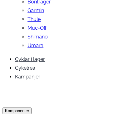
Bontrager
Garmin
Thule
Muc-Off
Shimano
Umara
Cyklar i lager
Cykelrea
Kampanjer
Komponenter