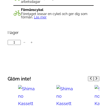
arbetsdagar
Förmånscykel
Företaget leasar en cykel och ger dig som
förmån.
Läs mer
I lager
−
+
S
r
a
m
F
o
Glöm inte!
r
c
e
P