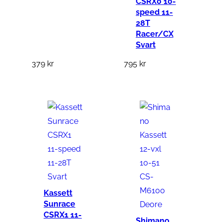
CSRX0 10-
speed 11-
28T
Racer/CX
Svart
379
kr
795
kr
Kassett
Sunrace
CSRX1 11-
Shimano