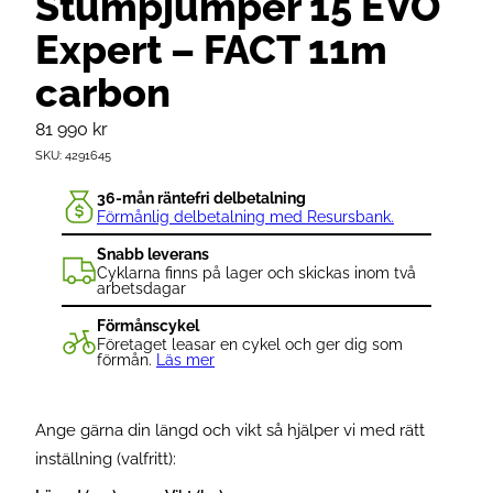
Stumpjumper 15 EVO
Expert – FACT 11m
carbon
81 990
kr
SKU:
4291645
36-mån räntefri delbetalning
Förmånlig delbetalning med Resursbank.
Snabb leverans
Cyklarna finns på lager och skickas inom två
arbetsdagar
Förmånscykel
Företaget leasar en cykel och ger dig som
förmån.
Läs mer
Ange gärna din längd och vikt så hjälper vi med rätt
inställning (valfritt):