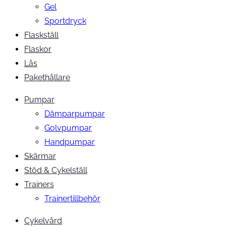
Gel
Sportdryck
Flaskställ
Flaskor
Lås
Pakethållare
Pumpar
Dämparpumpar
Golvpumpar
Handpumpar
Skärmar
Stöd & Cykelställ
Trainers
Trainertillbehör
Cykelvård