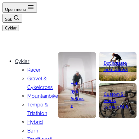
Hoppa
Open menu
till
Sök
innehåll
Cyklar
Cyklar
Det hetaste
Racer
inom Gravel
Gravel &
Helt
Cykelcross
nya
Custom S-
Mountainbike
Aethos
works
Tempo &
2
Tarmac SL8
Triathlon
Hybrid
Barn