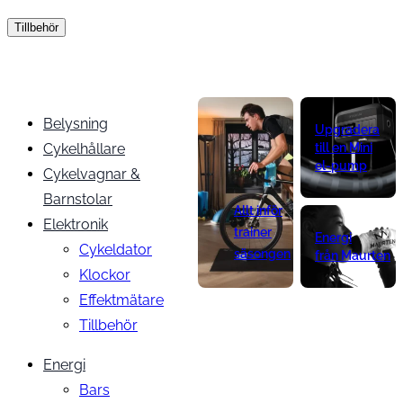
Tillbehör
Belysning
Upgradera
Cykelhållare
till en Mini
el-pump
Cykelvagnar &
Barnstolar
Allt inför
Elektronik
trainer
Energi
Cykeldator
säsongen
från Maurten
Klockor
Effektmätare
Tillbehör
Energi
Bars