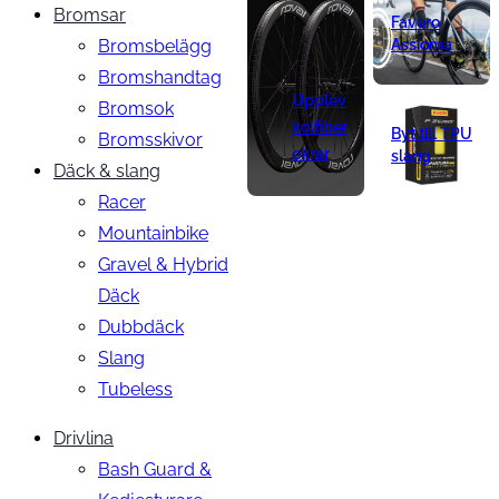
Bromsar
Favero
Bromsbelägg
Assioma
Bromshandtag
Upplev
Bromsok
kolfiber
Byt till TPU
Bromsskivor
ekrar
slang
Däck & slang
Racer
Mountainbike
Gravel & Hybrid
Däck
Dubbdäck
Slang
Tubeless
Drivlina
Bash Guard &