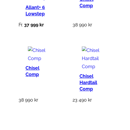
:
Comp
Allant+ 6
1
Lowstep
3
Fr.
37 999
kr
38 990
kr
1
9
9
k
r
Chisel
Comp
.
Chisel
Hardtail
Comp
38 990
kr
23 490
kr