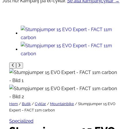
Just nu! Kampanj på el-cyklar.
Se alla kampanjcyklar →
Hem
/
Butik
/
Cyklar
/
Mountainbike
/ Stumpjumper 15 EVO
Expert – FACT 11m carbon
Specialized