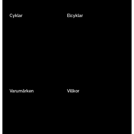
Cyklar
Elcyklar
Racer
Elcykel Mountainbike
Gravel & Cykelcross
Elcykel Racer
Tempo & Triathlon
Elcykel City & Hybrid
Mountainbikes
Lådcyklar
Hybrid
Vikcyklar
Barn
Så väljer du elcykel
Traditionell
Övriga
Varumärken
Villkor
Köpvillkor
Integritetspolicy
Verkstadtjänster
Förmånscykel
Om oss