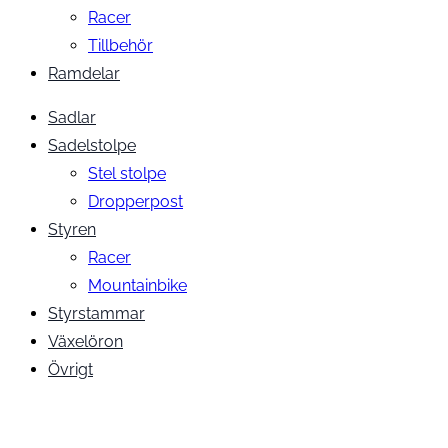
Racer
Tillbehör
Ramdelar
Sadlar
Sadelstolpe
Stel stolpe
Dropperpost
Styren
Racer
Mountainbike
Styrstammar
Växelöron
Övrigt