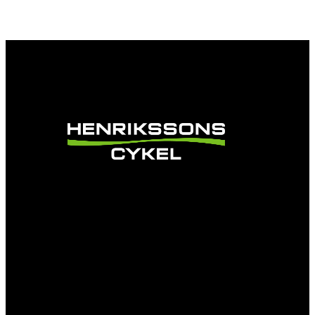
Vi är en passionerad cykelbutik som drivs av
att ge en cykelupplevelse utöver det vanliga.
Vi består av ett härligt gäng cykelnördar som
älskar cykling precis som du.
Facebook
Instagram
YouTube