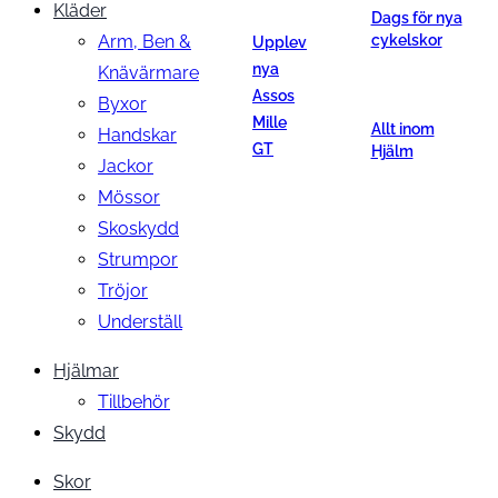
Kläder
Dags för nya
Arm, Ben &
cykelskor
Upplev
nya
Knävärmare
Assos
Byxor
Mille
Allt inom
Handskar
GT
Hjälm
Jackor
Mössor
Skoskydd
Strumpor
Tröjor
Underställ
Hjälmar
Tillbehör
Skydd
Skor