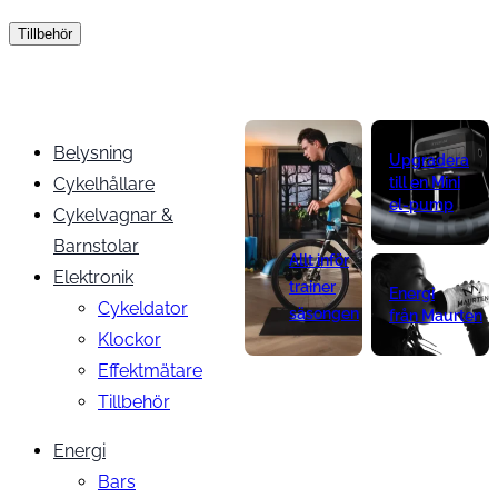
Tillbehör
Belysning
Upgradera
Cykelhållare
till en Mini
el-pump
Cykelvagnar &
Barnstolar
Allt inför
Elektronik
trainer
Energi
Cykeldator
säsongen
från Maurten
Klockor
Effektmätare
Tillbehör
Energi
Bars