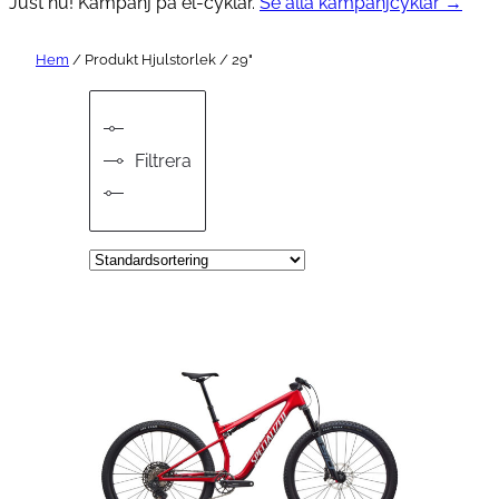
Just nu! Kampanj på el-cyklar.
Se alla kampanjcyklar →
Hem
/ Produkt Hjulstorlek / 29"
Filtrera