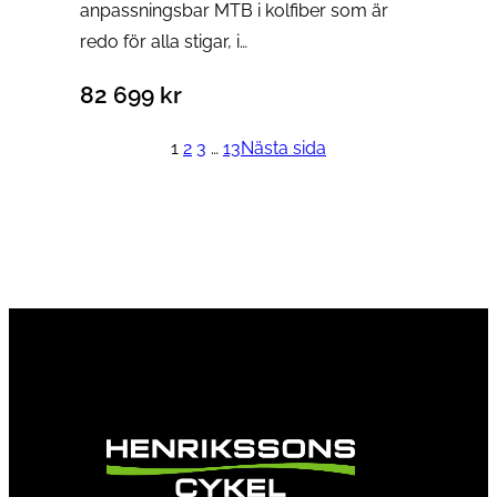
anpassningsbar MTB i kolfiber som är
redo för alla stigar, i…
82 699
kr
1
2
3
…
13
Nästa sida