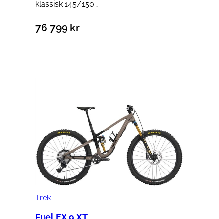
klassisk 145/150…
76 799
kr
Trek
Fuel EX 9 XT