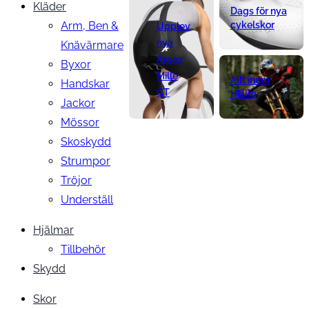
Kläder
Dags för nya
Arm, Ben &
cykelskor
Upplev
nya
Knävärmare
Assos
Byxor
Mille
Allt inom
Handskar
GT
Hjälm
Jackor
Mössor
Skoskydd
Strumpor
Tröjor
Underställ
Hjälmar
Tillbehör
Skydd
Skor