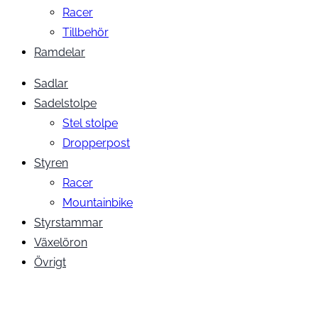
Racer
Tillbehör
Ramdelar
Sadlar
Sadelstolpe
Stel stolpe
Dropperpost
Styren
Racer
Mountainbike
Styrstammar
Växelöron
Övrigt