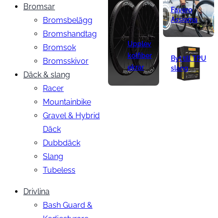
Bromsar
Favero
Bromsbelägg
Assioma
Bromshandtag
Upplev
Bromsok
kolfiber
Byt till TPU
Bromsskivor
ekrar
slang
Däck & slang
Racer
Mountainbike
Gravel & Hybrid
Däck
Dubbdäck
Slang
Tubeless
Drivlina
Bash Guard &