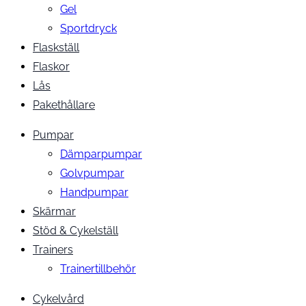
Gel
Sportdryck
Flaskställ
Flaskor
Lås
Pakethållare
Pumpar
Dämparpumpar
Golvpumpar
Handpumpar
Skärmar
Stöd & Cykelställ
Trainers
Trainertillbehör
Cykelvård