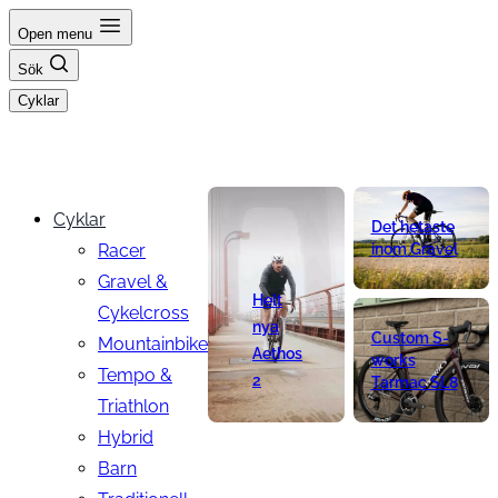
Hoppa
Open menu
till
Sök
innehåll
Cyklar
Cyklar
Det hetaste
Racer
inom Gravel
Gravel &
Helt
Cykelcross
nya
Custom S-
Mountainbike
Aethos
works
Tempo &
2
Tarmac SL8
Triathlon
Hybrid
Barn