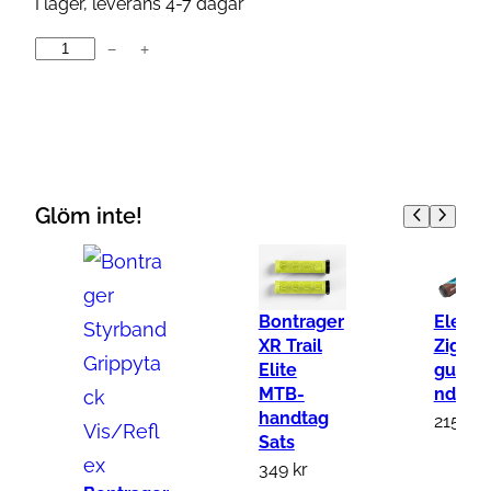
I lager, leverans 4-7 dagar
−
+
S
u
p
a
c
a
Glöm inte!
z
D
i
Bontrager
Electr
a
XR Trail
Ziggy
m
Elite
gummi
o
MTB-
ndtag
handtag
n
215
kr
Sats
d
349
kr
K