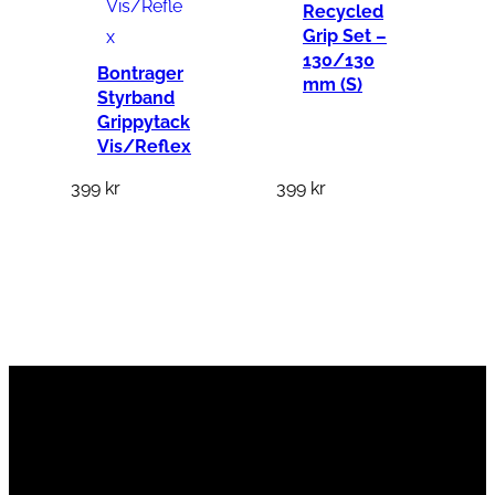
Recycled
Grip Set –
130/130
Bontrager
mm (S)
Styrband
Grippytack
Vis/Reflex
399
kr
399
kr