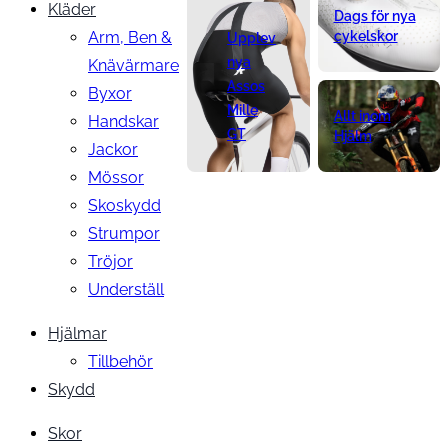
Kläder
Dags för nya
Arm, Ben &
cykelskor
Upplev
nya
Knävärmare
Assos
Byxor
Mille
Allt inom
Handskar
GT
Hjälm
Jackor
Mössor
Skoskydd
Strumpor
Tröjor
Underställ
Hjälmar
Tillbehör
Skydd
Skor