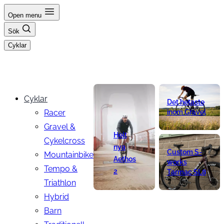
Hoppa
Open menu
till
Sök
innehåll
Cyklar
Cyklar
Det hetaste
Racer
inom Gravel
Gravel &
Helt
Cykelcross
nya
Custom S-
Mountainbike
Aethos
works
Tempo &
2
Tarmac SL8
Triathlon
Hybrid
Barn