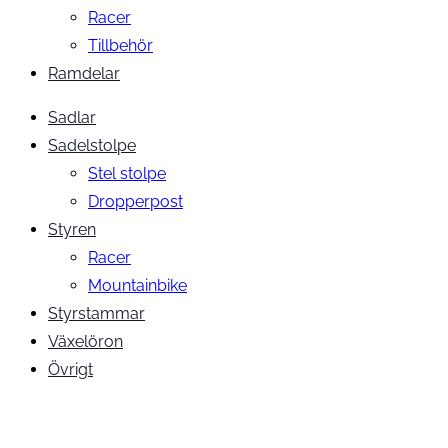
Racer
Tillbehör
Ramdelar
Sadlar
Sadelstolpe
Stel stolpe
Dropperpost
Styren
Racer
Mountainbike
Styrstammar
Växelöron
Övrigt