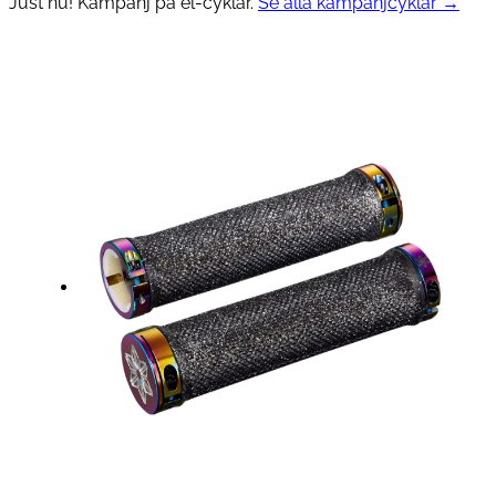
Just nu! Kampanj på el-cyklar.
Se alla kampanjcyklar →