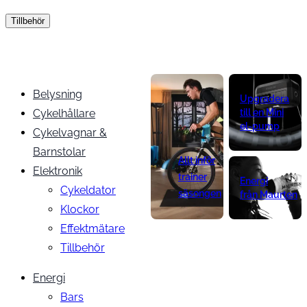
Tillbehör
Belysning
Upgradera
Cykelhållare
till en Mini
el-pump
Cykelvagnar &
Barnstolar
Allt inför
Elektronik
trainer
Energi
Cykeldator
säsongen
från Maurten
Klockor
Effektmätare
Tillbehör
Energi
Bars