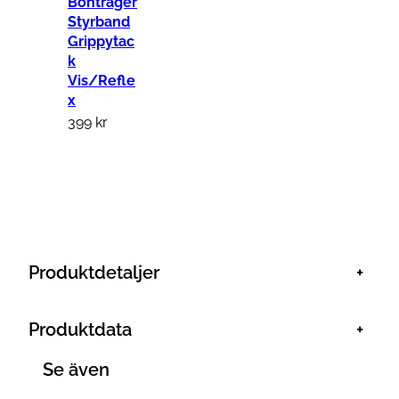
Bontrager
u
Styrband
s
Grippytac
k
h
Vis/Refle
G
x
r
399
kr
i
p
m
ä
n
g
Produktdetaljer
+
d
Produktdata
+
Se även