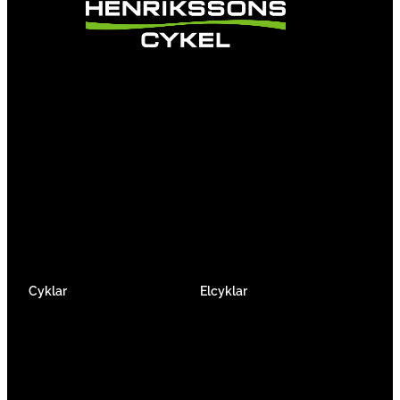
Vi är en passionerad cykelbutik som drivs av
att ge en cykelupplevelse utöver det vanliga.
Vi består av ett härligt gäng cykelnördar som
älskar cykling precis som du.
Facebook
Instagram
YouTube
Cyklar
Elcyklar
Racer
Elcykel Mountainbike
Gravel & Cykelcross
Elcykel Racer
Tempo & Triathlon
Elcykel City & Hybrid
Mountainbikes
Lådcyklar