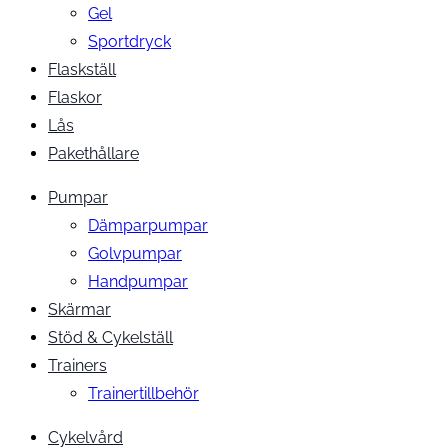
Gel
Sportdryck
Flaskställ
Flaskor
Lås
Pakethållare
Pumpar
Dämparpumpar
Golvpumpar
Handpumpar
Skärmar
Stöd & Cykelställ
Trainers
Trainertillbehör
Cykelvård