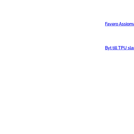
Favero Assiom
Byt till TPU sl