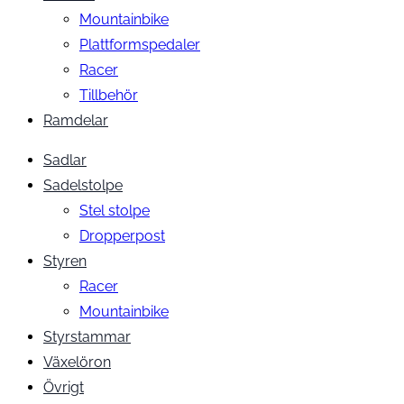
Mountainbike
Plattformspedaler
Racer
Tillbehör
Ramdelar
Sadlar
Sadelstolpe
Stel stolpe
Dropperpost
Styren
Racer
Mountainbike
Styrstammar
Växelöron
Övrigt