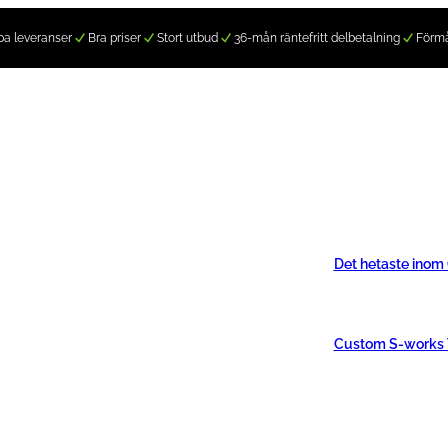
a leveranser
Bra priser
Stort utbud
36-mån räntefritt delbetalning
Förm
Det hetaste inom
Custom S-works