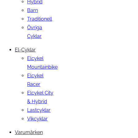
Hybrid
Barn
Traditionell
Övriga
Cyklar
El-Cyklar
Elcykel
Mountainbike
Elcykel
Racer
Elcykel City
& Hybrid
Lastcyklar
Vikcyklar
Varumärken