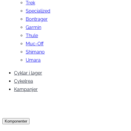
Trek
Specialized
Bontrager
Garmin
Thule
Muc-Off
Shimano
Umara
Cyklar i lager
Cykelrea
Kampanjer
Komponenter