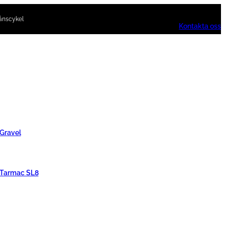
ånscykel
Kontakta oss
 Gravel
 Tarmac SL8