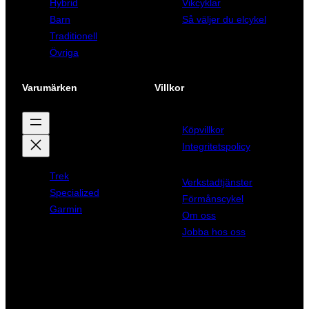
Hybrid
Vikcyklar
9
r
Barn
Så väljer du elcykel
9
.
Traditionell
Övriga
k
r
Varumärken
Villkor
.
Köpvillkor
Integritetspolicy
Trek
Verkstadtjänster
Specialized
Förmånscykel
Garmin
Om oss
Jobba hos oss