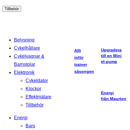
Tillbehör
Belysning
Cykelhållare
Upgradera
Allt
till en Mini
Cykelvagnar &
inför
el-pump
Barnstolar
trainer
säsongen
Elektronik
Cykeldator
Klockor
Energi
Effektmätare
från Maurten
Tillbehör
Energi
Bars