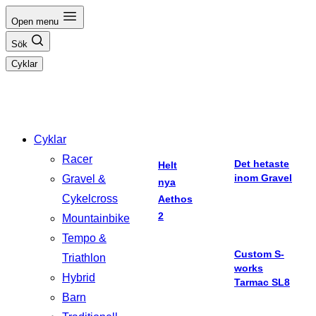
Hoppa
Open menu
till
Sök
innehåll
Cyklar
Cyklar
Racer
Det hetaste
Helt
inom Gravel
Gravel &
nya
Cykelcross
Aethos
2
Mountainbike
Tempo &
Custom S-
Triathlon
works
Hybrid
Tarmac SL8
Barn