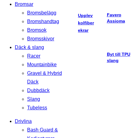
Bromsar
Bromsbelägg
Favero
Upplev
Assioma
Bromshandtag
kolfiber
Bromsok
ekrar
Bromsskivor
Däck & slang
Byt till TPU
Racer
slang
Mountainbike
Gravel & Hybrid
Däck
Dubbdäck
Slang
Tubeless
Drivlina
Bash Guard &