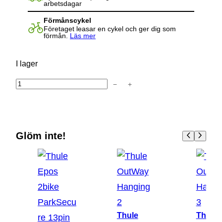
arbetsdagar
Förmånscykel
Företaget leasar en cykel och ger dig som
förmån.
Läs mer
I lager
−
+
T
h
u
l
Glöm inte!
e
O
u
t
W
a
Thule
Thule