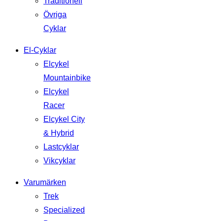
Traditionell
Övriga
Cyklar
El-Cyklar
Elcykel
Mountainbike
Elcykel
Racer
Elcykel City
& Hybrid
Lastcyklar
Vikcyklar
Varumärken
Trek
Specialized