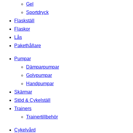
Gel
Sportdryck
Flaskställ
Flaskor
Lås
Pakethållare
Pumpar
Dämparpumpar
Golvpumpar
Handpumpar
Skärmar
Stöd & Cykelställ
Trainers
Trainertillbehör
Cykelvård