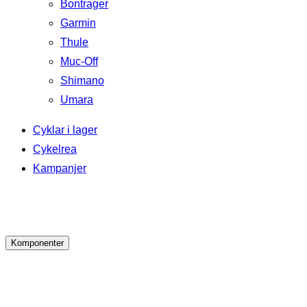
Bontrager
Garmin
Thule
Muc-Off
Shimano
Umara
Cyklar i lager
Cykelrea
Kampanjer
Komponenter