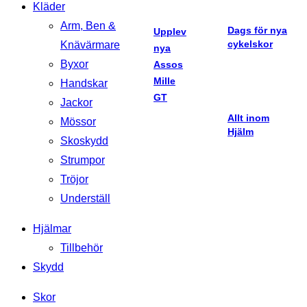
Kläder
Arm, Ben &
Dags för nya
Upplev
cykelskor
Knävärmare
nya
Byxor
Assos
Mille
Handskar
GT
Jackor
Allt inom
Mössor
Hjälm
Skoskydd
Strumpor
Tröjor
Underställ
Hjälmar
Tillbehör
Skydd
Skor