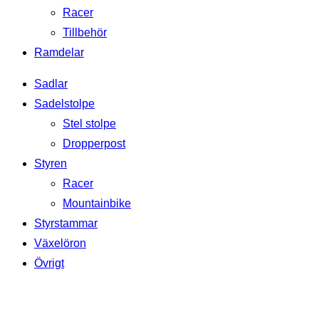
Racer
Tillbehör
Ramdelar
Sadlar
Sadelstolpe
Stel stolpe
Dropperpost
Styren
Racer
Mountainbike
Styrstammar
Växelöron
Övrigt