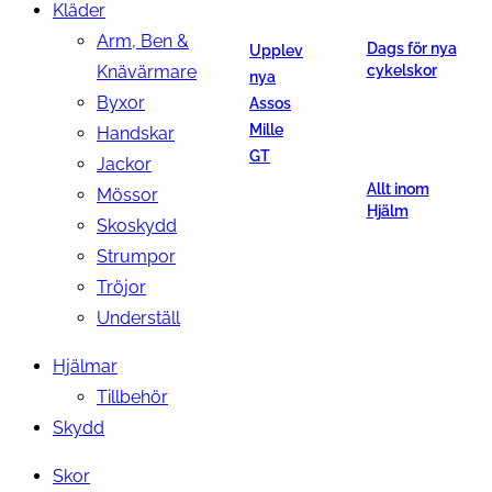
Kläder
Arm, Ben &
Dags för nya
Upplev
Knävärmare
cykelskor
nya
Byxor
Assos
Mille
Handskar
GT
Jackor
Allt inom
Mössor
Hjälm
Skoskydd
Strumpor
Tröjor
Underställ
Hjälmar
Tillbehör
Skydd
Skor