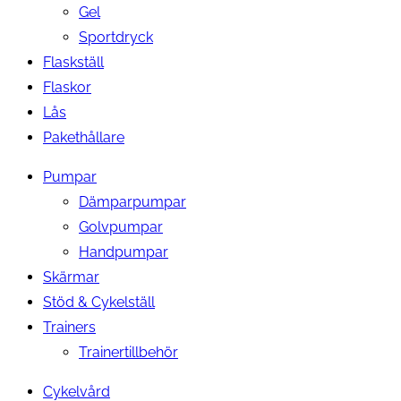
Gel
Sportdryck
Flaskställ
Flaskor
Lås
Pakethållare
Pumpar
Dämparpumpar
Golvpumpar
Handpumpar
Skärmar
Stöd & Cykelställ
Trainers
Trainertillbehör
Cykelvård