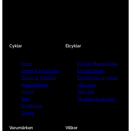
Facebook
Instagram
YouTube
Cyklar
Elcyklar
Racer
Elcykel Mountainbike
Gravel & Cykelcross
Elcykel Racer
Tempo & Triathlon
Elcykel City & Hybrid
Mountainbikes
Lådcyklar
Hybrid
Vikcyklar
Barn
Så väljer du elcykel
Traditionell
Övriga
Varumärken
Villkor