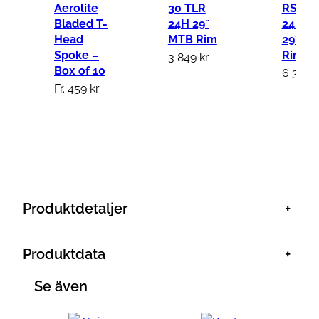
y
Aerolite
30 TLR
RSL T
n
Bladed T-
24H 29˝
24 Hol
Head
MTB Rim
29˝ M
t
Spoke –
Rim
3 849
kr
a
Box of 10
6 399
k
c
Fr.
459
kr
e
1
6
9
/
1
Produktdetaljer
+
8
4
Produktdata
+
m
m
Se även
M