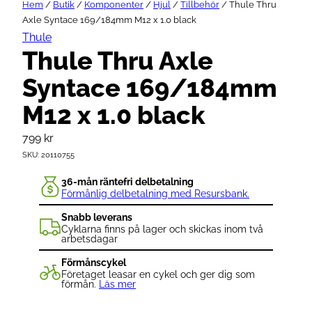
Hem
/
Butik
/
Komponenter
/
Hjul
/
Tillbehör
/ Thule Thru
Axle Syntace 169/184mm M12 x 1.0 black
Thule
Thule Thru Axle
Syntace 169/184mm
M12 x 1.0 black
799
kr
SKU:
20110755
36-mån räntefri delbetalning
Förmånlig delbetalning med Resursbank.
Snabb leverans
Cyklarna finns på lager och skickas inom två
arbetsdagar
Förmånscykel
Företaget leasar en cykel och ger dig som
förmån.
Läs mer