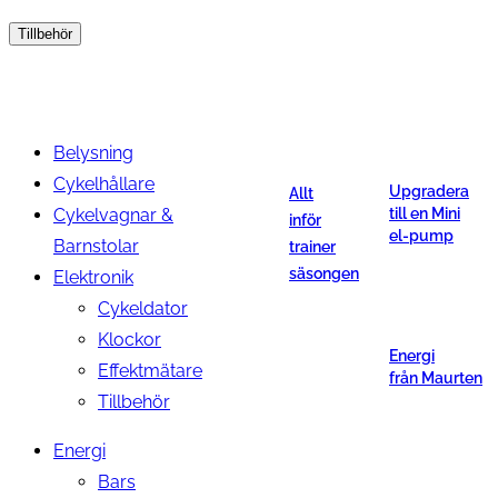
Tillbehör
Belysning
Cykelhållare
Upgradera
Allt
Cykelvagnar &
till en Mini
inför
el-pump
Barnstolar
trainer
säsongen
Elektronik
Cykeldator
Klockor
Energi
Effektmätare
från Maurten
Tillbehör
Energi
Bars