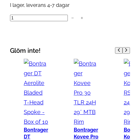
I lager, leverans 4-7 dagar
−
+
T
h
u
l
Glöm inte!
e
T
h
r
u
A
x
l
e
Bontrager
Bontrager
Bontra
S
DT
Kovee Pro
Kovee