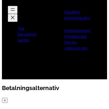
Köpvillkor
Integritetspolicy
Trek
Verkstadtjänster
Specialized
Förmånscykel
Garmin
Om oss
Jobba hos oss
Betalningsalternativ
×