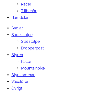
Racer
Tillbehör
Ramdelar
Sadlar
Sadelstolpe
Stel stolpe
Dropperpost
Styren
Racer
Mountainbike
Styrstammar
Växelöron
Övrigt