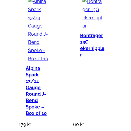
1
2
x
1
.
Bontrager
0
13G
ekernippla
b
r
l
a
Alpina
c
Spark
13/14
k
Gauge
m
Round J-
ä
Bend
Spoke –
n
Box of 10
g
d
179
kr
60
kr