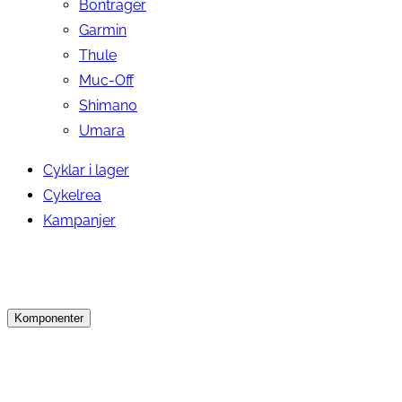
Bontrager
Garmin
Thule
Muc-Off
Shimano
Umara
Cyklar i lager
Cykelrea
Kampanjer
Komponenter