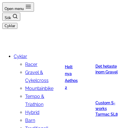
Hoppa
Open menu
till
Sök
innehåll
Cyklar
Cyklar
Racer
Det hetaste
Helt
Gravel &
inom Gravel
nya
Cykelcross
Aethos
2
Mountainbike
Tempo &
Custom S-
Triathlon
works
Hybrid
Tarmac SL8
Barn