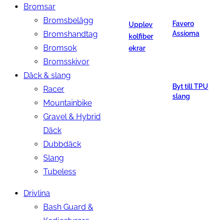
Bromsar
Bromsbelägg
Favero
Upplev
Bromshandtag
Assioma
kolfiber
Bromsok
ekrar
Bromsskivor
Däck & slang
Byt till TPU
Racer
slang
Mountainbike
Gravel & Hybrid
Däck
Dubbdäck
Slang
Tubeless
Drivlina
Bash Guard &