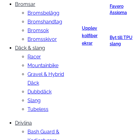
Bromsar
Favero
Bromsbelägg
Assioma
Bromshandtag
Upplev
Bromsok
kolfiber
Byt till TPU
Bromsskivor
ekrar
slang
Däck & slang
Racer
Mountainbike
Gravel & Hybrid
Däck
Dubbdäck
Slang
Tubeless
Drivlina
Bash Guard &