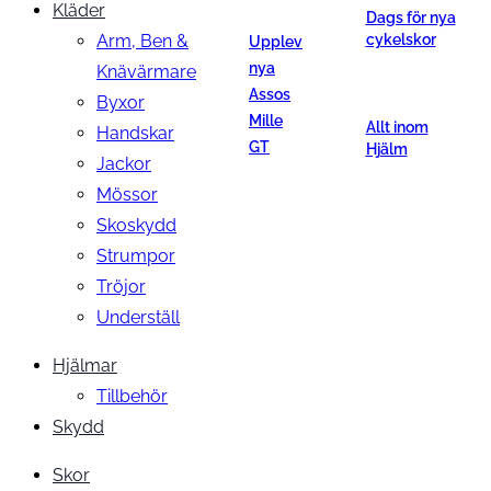
Kläder
Dags för nya
Arm, Ben &
cykelskor
Upplev
nya
Knävärmare
Assos
Byxor
Mille
Allt inom
Handskar
GT
Hjälm
Jackor
Mössor
Skoskydd
Strumpor
Tröjor
Underställ
Hjälmar
Tillbehör
Skydd
Skor