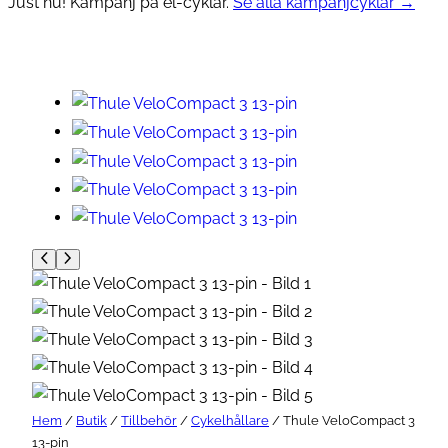
Just nu! Kampanj på el-cyklar.
Se alla kampanjcyklar →
Hem
/
Butik
/
Tillbehör
/
Cykelhållare
/ Thule VeloCompact 3
13-pin