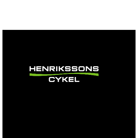
Vi är en passionerad cykelbutik som drivs av
att ge en cykelupplevelse utöver det vanliga.
Vi består av ett härligt gäng cykelnördar som
älskar cykling precis som du.
Facebook
Instagram
YouTube