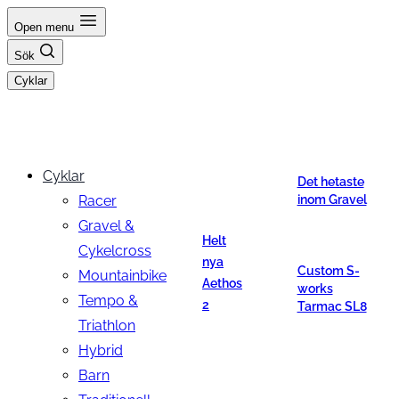
Hoppa
Open menu
till
Sök
innehåll
Cyklar
Cyklar
Det hetaste
Racer
inom Gravel
Gravel &
Helt
Cykelcross
nya
Custom S-
Mountainbike
Aethos
works
Tempo &
2
Tarmac SL8
Triathlon
Hybrid
Barn