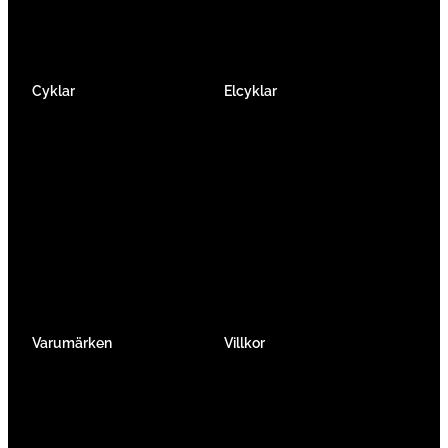
Cyklar
Elcyklar
Racer
Elcykel Mountainbike
Gravel & Cykelcross
Elcykel Racer
Tempo & Triathlon
Elcykel City & Hybrid
Mountainbikes
Lådcyklar
Hybrid
Vikcyklar
Barn
Så väljer du elcykel
Traditionell
Övriga
Varumärken
Villkor
Köpvillkor
Integritetspolicy
Verkstadtjänster