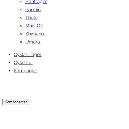
Bontrager
Garmin
Thule
Muc-Off
Shimano
Umara
Cyklar i lager
Cykelrea
Kampanjer
Komponenter