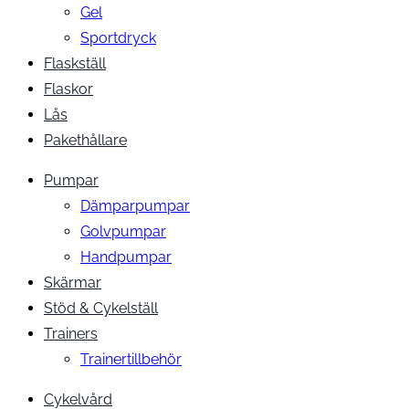
Gel
Sportdryck
Flaskställ
Flaskor
Lås
Pakethållare
Pumpar
Dämparpumpar
Golvpumpar
Handpumpar
Skärmar
Stöd & Cykelställ
Trainers
Trainertillbehör
Cykelvård