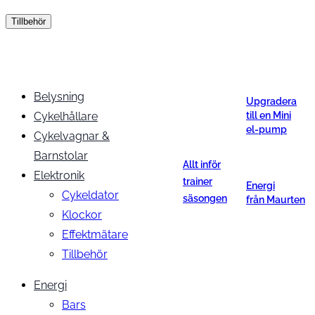
Tillbehör
Belysning
Upgradera
Cykelhållare
till en Mini
el-pump
Cykelvagnar &
Barnstolar
Allt inför
Elektronik
trainer
Energi
Cykeldator
säsongen
från Maurten
Klockor
Effektmätare
Tillbehör
Energi
Bars