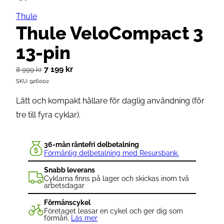
Thule
Thule VeloCompact 3
13-pin
D
D
7 199
kr
8 999
kr
SKU:
926002
e
e
t
t
Lätt och kompakt hållare för daglig användning (för
u
n
tre till fyra cyklar).
r
u
s
v
36-mån räntefri delbetalning
p
a
Förmånlig delbetalning med Resursbank.
r
r
Snabb leverans
Cyklarna finns på lager och skickas inom två
u
a
arbetsdagar
n
n
Förmånscykel
g
d
Företaget leasar en cykel och ger dig som
förmån.
Läs mer
l
e