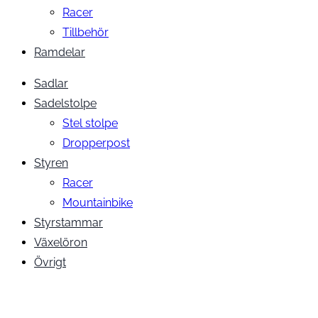
Racer
Tillbehör
Ramdelar
Sadlar
Sadelstolpe
Stel stolpe
Dropperpost
Styren
Racer
Mountainbike
Styrstammar
Växelöron
Övrigt