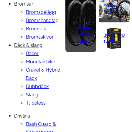
Bromsar
Favero
Bromsbelägg
Assioma
Bromshandtag
Upplev
Bromsok
kolfiber
Byt till TPU
Bromsskivor
ekrar
slang
Däck & slang
Racer
Mountainbike
Gravel & Hybrid
Däck
Dubbdäck
Slang
Tubeless
Drivlina
Bash Guard &