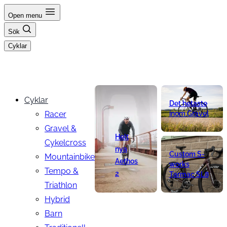
Hoppa
Open menu
till
Sök
innehåll
Cyklar
Cyklar
Det hetaste
Racer
inom Gravel
Gravel &
Helt
Cykelcross
nya
Custom S-
Mountainbike
Aethos
works
Tempo &
2
Tarmac SL8
Triathlon
Hybrid
Barn