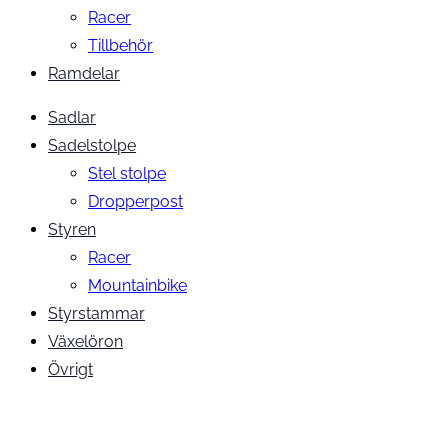
Racer
Tillbehör
Ramdelar
Sadlar
Sadelstolpe
Stel stolpe
Dropperpost
Styren
Racer
Mountainbike
Styrstammar
Växelöron
Övrigt