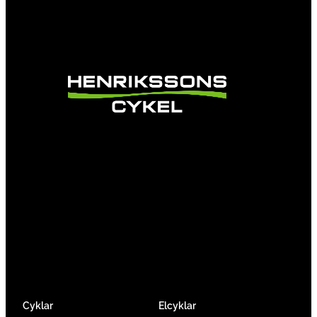
Vi är en passionerad cykelbutik som drivs av
att ge en cykelupplevelse utöver det vanliga.
Vi består av ett härligt gäng cykelnördar som
älskar cykling precis som du.
Facebook
Instagram
YouTube
Cyklar
Elcyklar