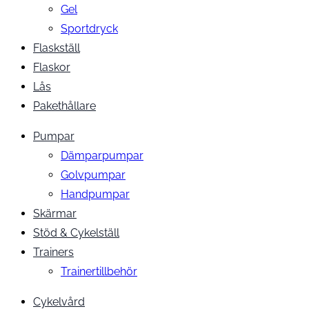
Gel
Sportdryck
Flaskställ
Flaskor
Lås
Pakethållare
Pumpar
Dämparpumpar
Golvpumpar
Handpumpar
Skärmar
Stöd & Cykelställ
Trainers
Trainertillbehör
Cykelvård