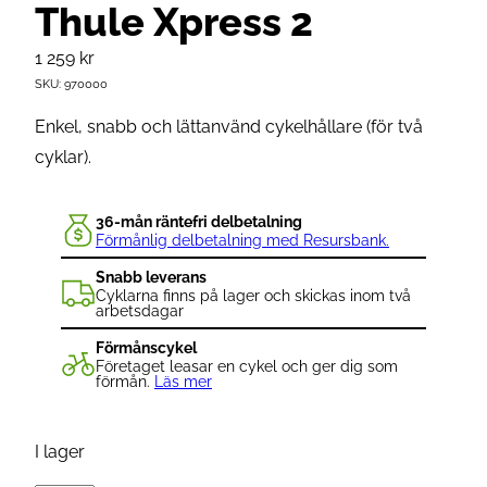
Thule Xpress 2
1 259
kr
SKU:
970000
Enkel, snabb och lättanvänd cykelhållare (för två
cyklar).
36-mån räntefri delbetalning
Förmånlig delbetalning med Resursbank.
Snabb leverans
Cyklarna finns på lager och skickas inom två
arbetsdagar
Förmånscykel
Företaget leasar en cykel och ger dig som
förmån.
Läs mer
I lager