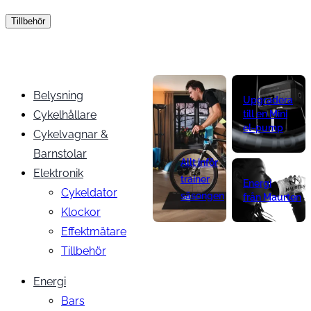
Tillbehör
Belysning
Upgradera
Cykelhållare
till en Mini
el-pump
Cykelvagnar &
Barnstolar
Allt inför
Elektronik
trainer
Energi
Cykeldator
säsongen
från Maurten
Klockor
Effektmätare
Tillbehör
Energi
Bars