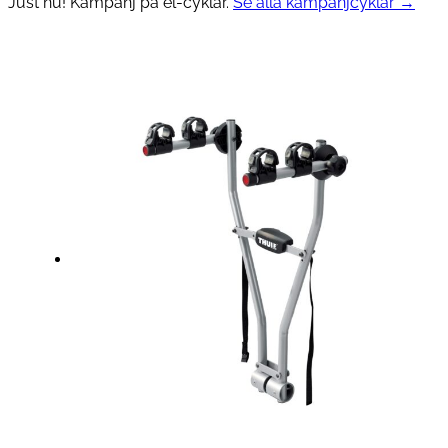
Just nu! Kampanj på el-cyklar.
Se alla kampanjcyklar →