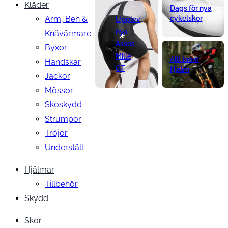
Kläder
Dags för nya
Arm, Ben &
cykelskor
Upplev
nya
Knävärmare
Assos
Byxor
Mille
Allt inom
Handskar
GT
Hjälm
Jackor
Mössor
Skoskydd
Strumpor
Tröjor
Underställ
Hjälmar
Tillbehör
Skydd
Skor