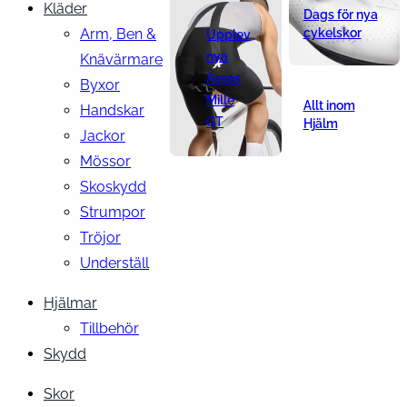
Kläder
Dags för nya
Arm, Ben &
cykelskor
Upplev
nya
Knävärmare
Assos
Byxor
Mille
Allt inom
Handskar
GT
Hjälm
Jackor
Mössor
Skoskydd
Strumpor
Tröjor
Underställ
Hjälmar
Tillbehör
Skydd
Skor