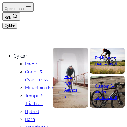
Hoppa
Open menu
till
Sök
innehåll
Cyklar
Cyklar
Det hetaste
Racer
inom Gravel
Gravel &
Helt
Cykelcross
nya
Custom S-
Mountainbike
Aethos
works
Tempo &
2
Tarmac SL8
Triathlon
Hybrid
Barn