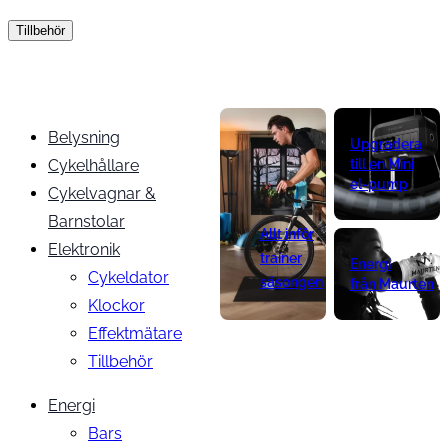
Tillbehör
Belysning
Upgradera
Cykelhållare
till en Mini
el-pump
Cykelvagnar &
Barnstolar
Allt inför
Elektronik
trainer
Energi
Cykeldator
säsongen
från Maurten
Klockor
Effektmätare
Tillbehör
Energi
Bars