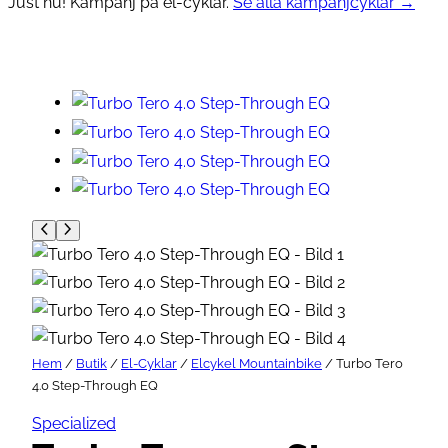
Just nu! Kampanj på el-cyklar.
Se alla kampanjcyklar →
Hem
/
Butik
/
El-Cyklar
/
Elcykel Mountainbike
/ Turbo Tero
4.0 Step-Through EQ
Specialized