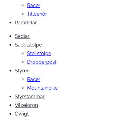
Racer
Tillbehör
Ramdelar
Sadlar
Sadelstolpe
Stel stolpe
Dropperpost
Styren
Racer
Mountainbike
Styrstammar
Växelöron
Övrigt