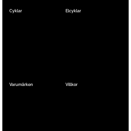
Cyklar
Elcyklar
Racer
Elcykel Mountainbike
Gravel & Cykelcross
Elcykel Racer
Tempo & Triathlon
Elcykel City & Hybrid
Mountainbikes
Lådcyklar
Hybrid
Vikcyklar
Barn
Så väljer du elcykel
Traditionell
Övriga
Varumärken
Villkor
Köpvillkor
Integritetspolicy
Verkstadtjänster
Förmånscykel
Om oss