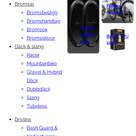
Bromsar
Favero
Bromsbelägg
Assioma
Bromshandtag
Upplev
Bromsok
kolfiber
Byt till TPU
Bromsskivor
ekrar
slang
Däck & slang
Racer
Mountainbike
Gravel & Hybrid
Däck
Dubbdäck
Slang
Tubeless
Drivlina
Bash Guard &