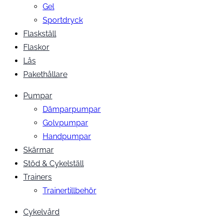
Gel
Sportdryck
Flaskställ
Flaskor
Lås
Pakethållare
Pumpar
Dämparpumpar
Golvpumpar
Handpumpar
Skärmar
Stöd & Cykelställ
Trainers
Trainertillbehör
Cykelvård