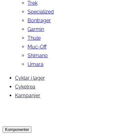
Trek
Specialized
Bontrager
Garmin
Thule
Muc-Off
Shimano
Umara
Cyklar i lager
Cykelrea
Kampanjer
Komponenter