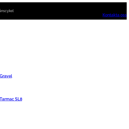
ånscykel
Kontakta oss
 Gravel
 Tarmac SL8