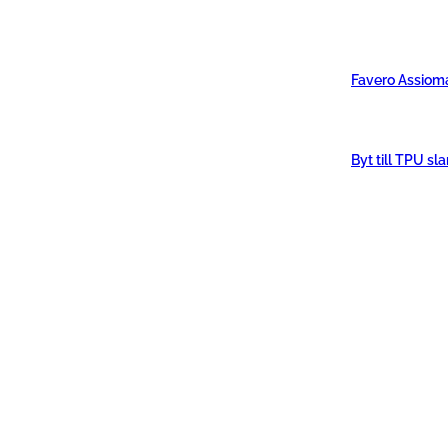
Favero Assiom
Byt till TPU sl