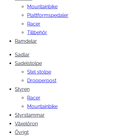
Mountainbike
Plattformspedaler
Racer
Tillbehör
Ramdelar
Sadlar
Sadelstolpe
Stel stolpe
Dropperpost
Styren
Racer
Mountainbike
Styrstammar
Växelöron
Övrigt