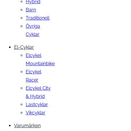
Hybrid
Barn
Traditionell
Övriga
Cyklar
El-Cyklar
Elcykel
Mountainbike
Elcykel
Racer
Elcykel City
& Hybrid
Lastcyklar
Vikcyklar
Varumärken