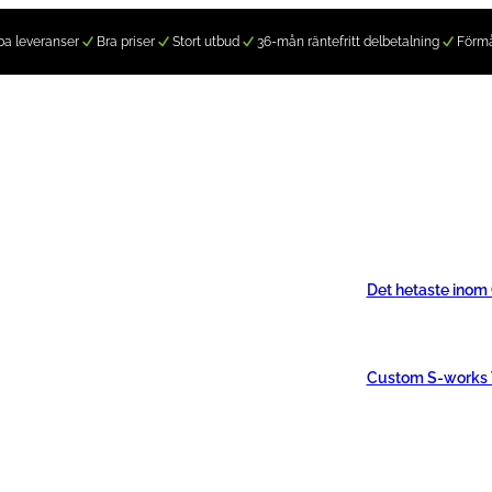
a leveranser
Bra priser
Stort utbud
36-mån räntefritt delbetalning
Förm
Det hetaste inom
Custom S-works