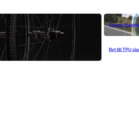
Favero Assiom
Byt till TPU sl