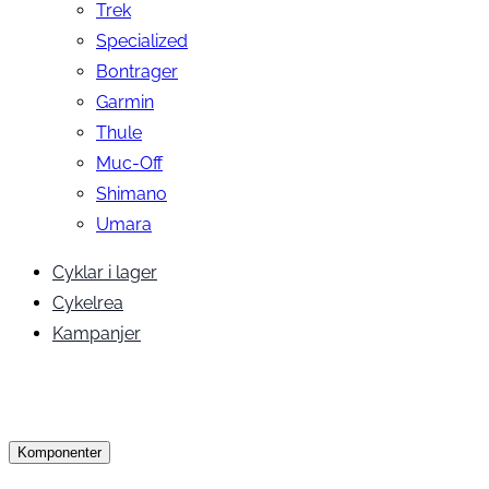
Trek
Specialized
Bontrager
Garmin
Thule
Muc-Off
Shimano
Umara
Cyklar i lager
Cykelrea
Kampanjer
Komponenter