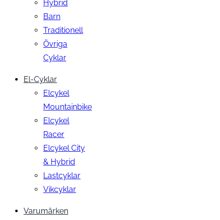
Hybrid
Barn
Traditionell
Övriga
Cyklar
El-Cyklar
Elcykel
Mountainbike
Elcykel
Racer
Elcykel City
& Hybrid
Lastcyklar
Vikcyklar
Varumärken