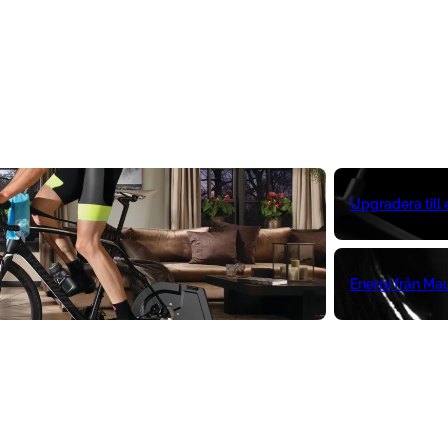
Upgradera till
Energi från Ma