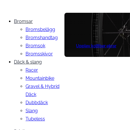
Bromsar
Bromsbelägg
Bromshandtag
Bromsok
Upplev kolfiber ekrar
Bromsskivor
Däck & slang
Racer
Mountainbike
Gravel & Hybrid
Däck
Dubbdäck
Slang
Tubeless