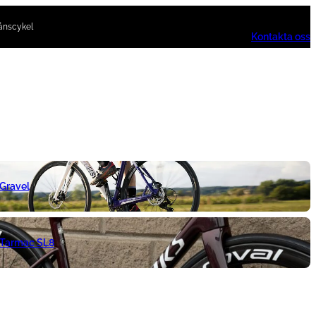
ånscykel
Kontakta oss
 Gravel
 Tarmac SL8