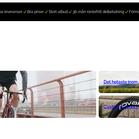
a leveranser
Bra priser
Stort utbud
36-mån räntefritt delbetalning
Förm
Det hetaste inom
Custom S-works