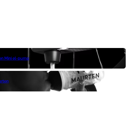
 en Mini el-pump
urten