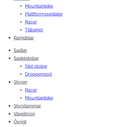
Mountainbike
Plattformspedaler
Racer
Tillbehör
Ramdelar
Sadlar
Sadelstolpe
Stel stolpe
Dropperpost
Styren
Racer
Mountainbike
Styrstammar
Växelöron
Övrigt