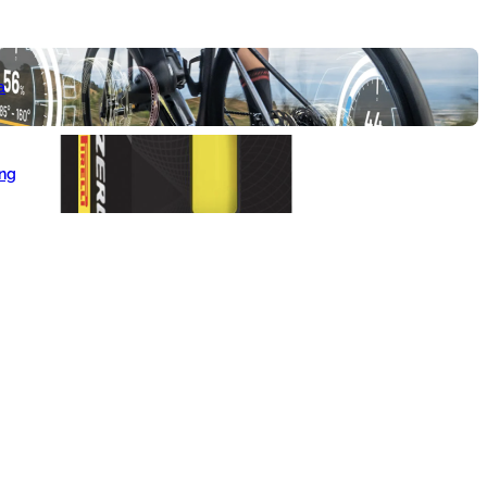
a
ang