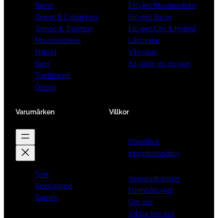
Racer
Elcykel Mountainbike
Gravel & Cykelcross
Elcykel Racer
Tempo & Triathlon
Elcykel City & Hybrid
Mountainbikes
Lådcyklar
Hybrid
Vikcyklar
Barn
Så väljer du elcykel
Traditionell
Övriga
Varumärken
Villkor
Köpvillkor
Integritetspolicy
Trek
Verkstadtjänster
Specialized
Förmånscykel
Garmin
Om oss
Jobba hos oss