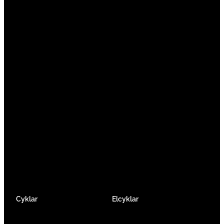
Vi är en passionerad cykelbutik som drivs av
att ge en cykelupplevelse utöver det vanliga.
Vi består av ett härligt gäng cykelnördar som
älskar cykling precis som du.
Facebook
Instagram
YouTube
Cyklar
Elcyklar