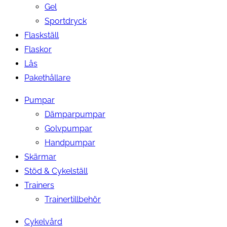
Gel
Sportdryck
Flaskställ
Flaskor
Lås
Pakethållare
Pumpar
Dämparpumpar
Golvpumpar
Handpumpar
Skärmar
Stöd & Cykelställ
Trainers
Trainertillbehör
Cykelvård