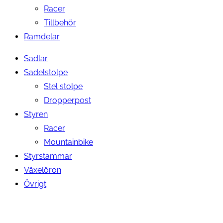
Racer
Tillbehör
Ramdelar
Sadlar
Sadelstolpe
Stel stolpe
Dropperpost
Styren
Racer
Mountainbike
Styrstammar
Växelöron
Övrigt