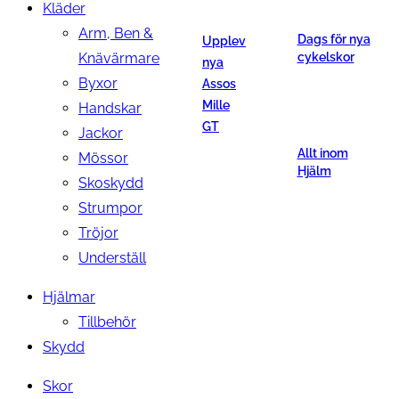
Kläder
Arm, Ben &
Dags för nya
Upplev
Knävärmare
cykelskor
nya
Byxor
Assos
Mille
Handskar
GT
Jackor
Allt inom
Mössor
Hjälm
Skoskydd
Strumpor
Tröjor
Underställ
Hjälmar
Tillbehör
Skydd
Skor