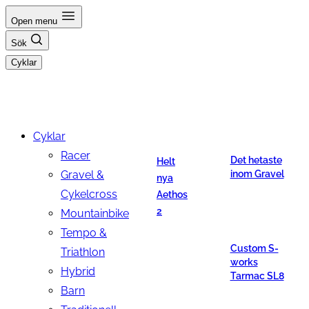
Hoppa
Open menu
till
Sök
innehåll
Cyklar
Cyklar
Racer
Det hetaste
Helt
Gravel &
inom Gravel
nya
Cykelcross
Aethos
2
Mountainbike
Tempo &
Custom S-
Triathlon
works
Hybrid
Tarmac SL8
Barn