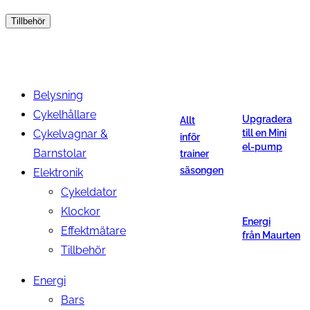
Tillbehör
Belysning
Cykelhållare
Upgradera
Allt
Cykelvagnar &
till en Mini
inför
el-pump
Barnstolar
trainer
säsongen
Elektronik
Cykeldator
Klockor
Energi
Effektmätare
från Maurten
Tillbehör
Energi
Bars