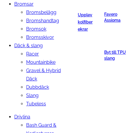
Bromsar
Bromsbelägg
Favero
Upplev
Bromshandtag
Assioma
kolfiber
Bromsok
ekrar
Bromsskivor
Däck & slang
Byt till TPU
Racer
slang
Mountainbike
Gravel & Hybrid
Däck
Dubbdäck
Slang
Tubeless
Drivlina
Bash Guard &