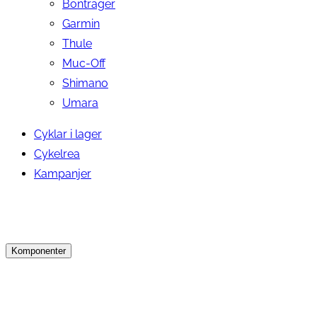
Bontrager
Garmin
Thule
Muc-Off
Shimano
Umara
Cyklar i lager
Cykelrea
Kampanjer
Komponenter