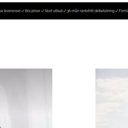
a leveranser
Bra priser
Stort utbud
36-mån räntefritt delbetalning
Förm