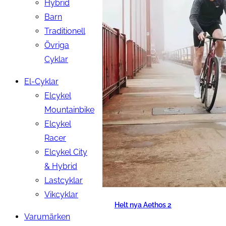
Hybrid
Barn
Traditionell
Övriga
Cyklar
El-Cyklar
Elcykel
Mountainbike
Elcykel
Racer
Elcykel City
& Hybrid
Lastcyklar
Vikcyklar
Helt nya Aethos 2
Varumärken