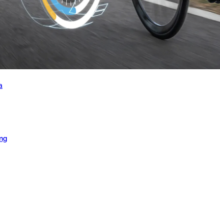
a
ang