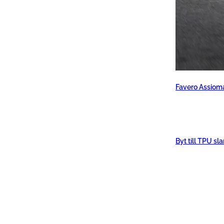
Favero Assiom
Byt till TPU sl