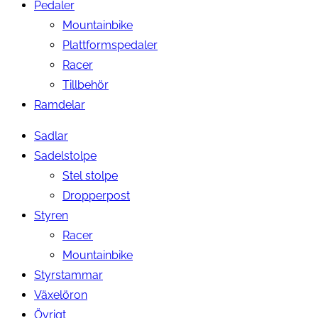
Pedaler
Mountainbike
Plattformspedaler
Racer
Tillbehör
Ramdelar
Sadlar
Sadelstolpe
Stel stolpe
Dropperpost
Styren
Racer
Mountainbike
Styrstammar
Växelöron
Övrigt