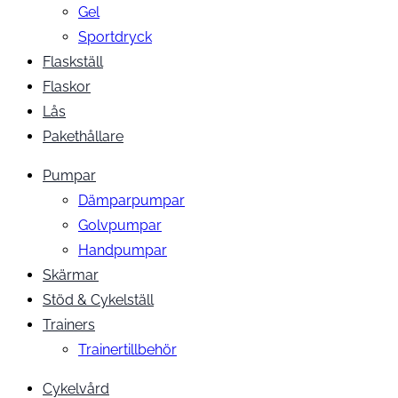
Gel
Sportdryck
Flaskställ
Flaskor
Lås
Pakethållare
Pumpar
Dämparpumpar
Golvpumpar
Handpumpar
Skärmar
Stöd & Cykelställ
Trainers
Trainertillbehör
Cykelvård