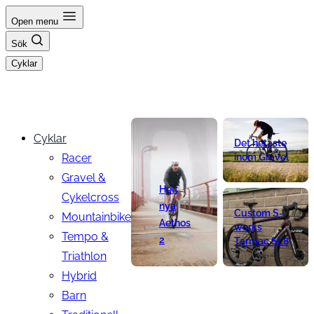
Hoppa
Open menu
till
Sök
innehåll
Cyklar
Cyklar
Det hetaste
Racer
inom Gravel
Gravel &
Helt
Cykelcross
nya
Custom S-
Mountainbike
Aethos
works
Tempo &
2
Tarmac SL8
Triathlon
Hybrid
Barn