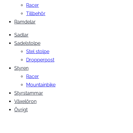
Racer
Tillbehör
Ramdelar
Sadlar
Sadelstolpe
Stel stolpe
Dropperpost
Styren
Racer
Mountainbike
Styrstammar
Växelöron
Övrigt