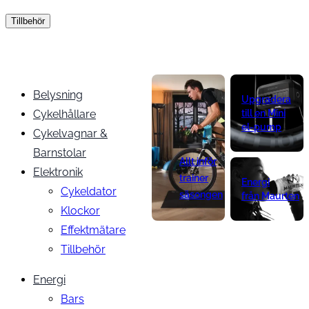
Tillbehör
Belysning
Upgradera
Cykelhållare
till en Mini
el-pump
Cykelvagnar &
Barnstolar
Allt inför
Elektronik
trainer
Energi
Cykeldator
säsongen
från Maurten
Klockor
Effektmätare
Tillbehör
Energi
Bars