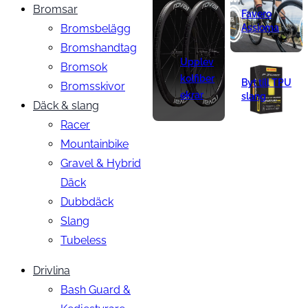
Bromsar
Favero
Bromsbelägg
Assioma
Bromshandtag
Upplev
Bromsok
kolfiber
Byt till TPU
Bromsskivor
ekrar
slang
Däck & slang
Racer
Mountainbike
Gravel & Hybrid
Däck
Dubbdäck
Slang
Tubeless
Drivlina
Bash Guard &