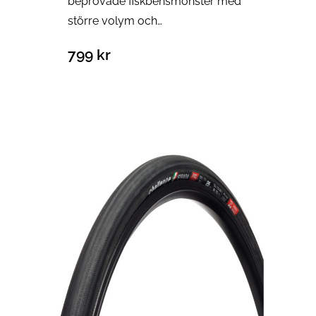
beprövade fiskbensmönster med
större volym och…
799
kr
Välj alternativ