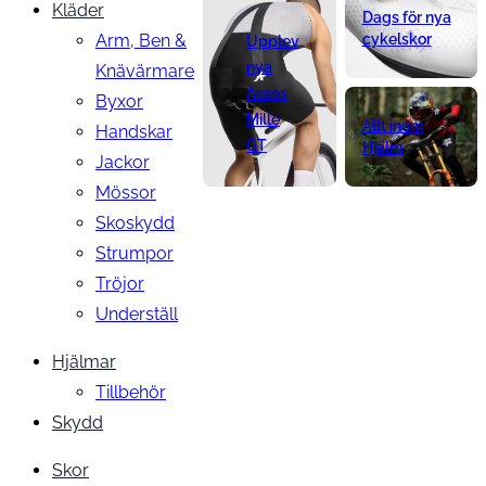
Kläder
Dags för nya
Arm, Ben &
cykelskor
Upplev
nya
Knävärmare
Assos
Byxor
Mille
Allt inom
Handskar
GT
Hjälm
Jackor
Mössor
Skoskydd
Strumpor
Tröjor
Underställ
Hjälmar
Tillbehör
Skydd
Skor