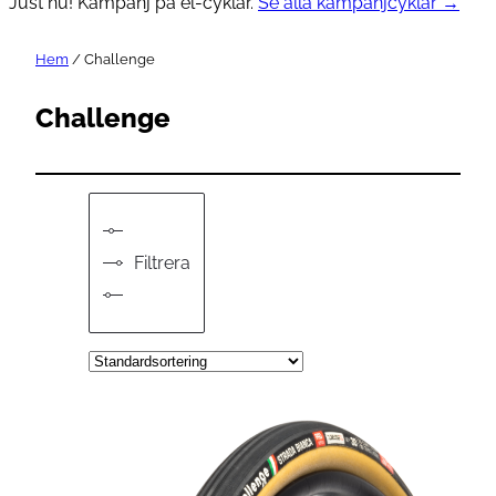
Just nu! Kampanj på el-cyklar.
Se alla kampanjcyklar →
Hem
/ Challenge
Challenge
Filtrera