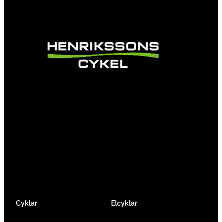
Vi är en passionerad cykelbutik som drivs av
att ge en cykelupplevelse utöver det vanliga.
Vi består av ett härligt gäng cykelnördar som
älskar cykling precis som du.
Facebook
Instagram
YouTube
Cyklar
Elcyklar