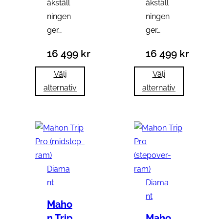
åkställ
åkställ
ningen
ningen
ger…
ger…
16 499
kr
16 499
kr
Välj
Välj
alternativ
alternativ
Diama
nt
Diama
nt
Maho
n Trip
Maho