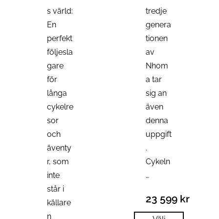
s värld:
tredje
En
genera
perfekt
tionen
följesla
av
gare
Nhom
för
a tar
långa
sig an
cykelre
även
sor
denna
och
uppgift
äventy
.
r, som
Cykeln
inte
…
står i
23 599
kr
källare
n