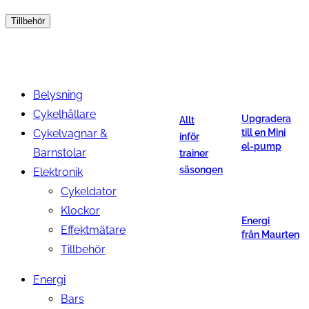
Tillbehör
Belysning
Cykelhållare
Upgradera
Allt
Cykelvagnar &
till en Mini
inför
el-pump
Barnstolar
trainer
säsongen
Elektronik
Cykeldator
Klockor
Energi
Effektmätare
från Maurten
Tillbehör
Energi
Bars