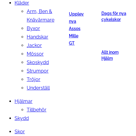
Kläder
Arm, Ben &
Dags för nya
Upplev
Knävärmare
cykelskor
nya
Byxor
Assos
Mille
Handskar
GT
Jackor
Allt inom
Mössor
Hjälm
Skoskydd
Strumpor
Tröjor
Underställ
Hjälmar
Tillbehör
Skydd
Skor