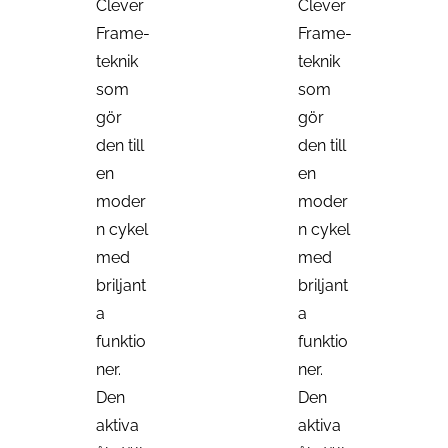
Clever
Clever
Frame-
Frame-
teknik
teknik
som
som
gör
gör
den till
den till
en
en
moder
moder
n cykel
n cykel
med
med
briljant
briljant
a
a
funktio
funktio
ner.
ner.
Den
Den
aktiva
aktiva