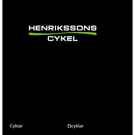
Vi är en passionerad cykelbutik som drivs av
att ge en cykelupplevelse utöver det vanliga.
Vi består av ett härligt gäng cykelnördar som
älskar cykling precis som du.
Facebook
Instagram
YouTube
Cyklar
Elcyklar