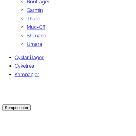
Bontrager
Garmin
Thule
Muc-Off
Shimano
Umara
Cyklar i lager
Cykelrea
Kampanjer
Komponenter