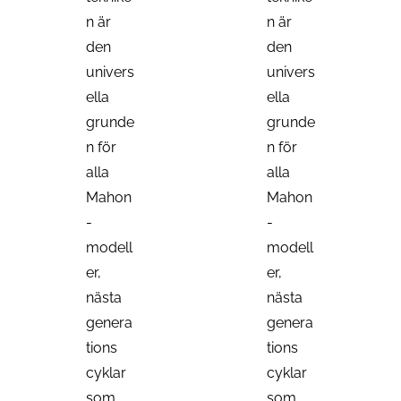
n är
n är
den
den
univers
univers
ella
ella
grunde
grunde
n för
n för
alla
alla
Mahon
Mahon
-
-
modell
modell
er,
er,
nästa
nästa
genera
genera
tions
tions
cyklar
cyklar
som
som