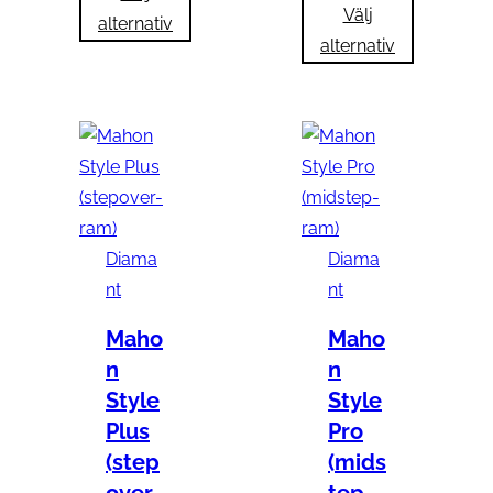
Välj
alternativ
alternativ
Diama
Diama
nt
nt
Maho
Maho
n
n
Style
Style
Plus
Pro
(step
(mids