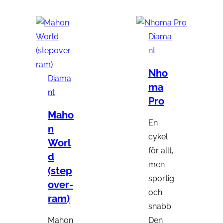
Diama
nt
Nho
Diama
ma
nt
Pro
Maho
En
n
cykel
Worl
för allt,
d
men
(step
sportig
over-
och
ram)
snabb:
Mahon
Den