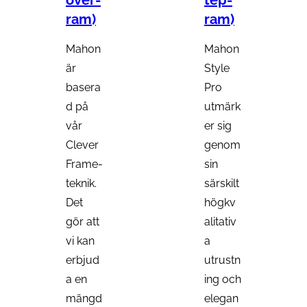
over-
tep-
ram)
ram)
Mahon
Mahon
är
Style
basera
Pro
d på
utmärk
vår
er sig
Clever
genom
Frame-
sin
teknik.
särskilt
Det
högkv
gör att
alitativ
vi kan
a
erbjud
utrustn
a en
ing och
mängd
elegan