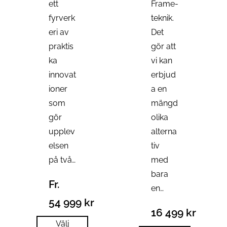
ett
Frame-
fyrverk
teknik.
eri av
Det
praktis
gör att
ka
vi kan
innovat
erbjud
ioner
a en
som
mängd
gör
olika
upplev
alterna
elsen
tiv
på två…
med
bara
Fr.
en…
54 999
kr
16 499
kr
Välj