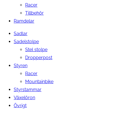
Racer
Tillbehör
Ramdelar
Sadlar
Sadelstolpe
Stel stolpe
Dropperpost
Styren
Racer
Mountainbike
Styrstammar
Växelöron
Övrigt