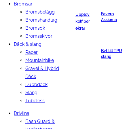
Bromsar
Bromsbelägg
Favero
Upplev
Bromshandtag
Assioma
kolfiber
Bromsok
ekrar
Bromsskivor
Däck & slang
Byt till TPU
Racer
slang
Mountainbike
Gravel & Hybrid
Däck
Dubbdäck
Slang
Tubeless
Drivlina
Bash Guard &