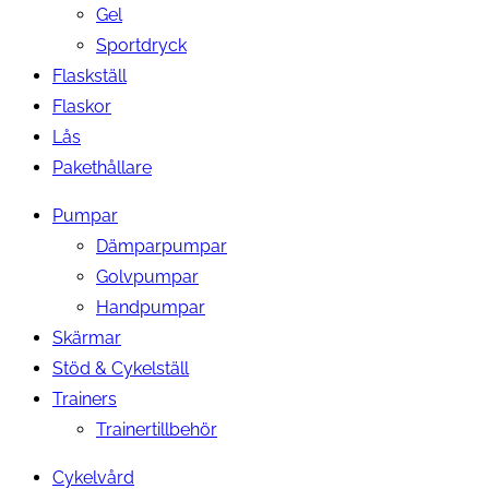
Gel
Sportdryck
Flaskställ
Flaskor
Lås
Pakethållare
Pumpar
Dämparpumpar
Golvpumpar
Handpumpar
Skärmar
Stöd & Cykelställ
Trainers
Trainertillbehör
Cykelvård