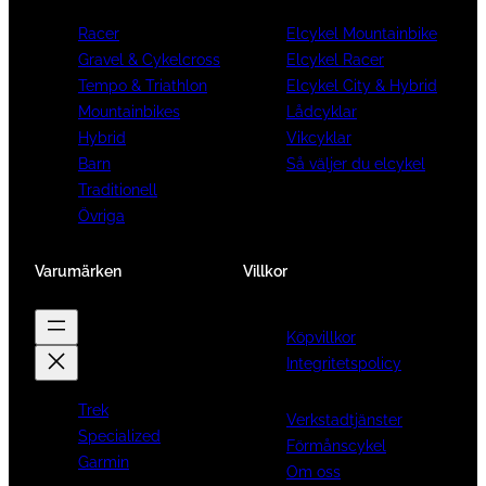
Racer
Elcykel Mountainbike
Gravel & Cykelcross
Elcykel Racer
Tempo & Triathlon
Elcykel City & Hybrid
Mountainbikes
Lådcyklar
Hybrid
Vikcyklar
Barn
Så väljer du elcykel
Traditionell
Övriga
Varumärken
Villkor
Köpvillkor
Integritetspolicy
Trek
Verkstadtjänster
Specialized
Förmånscykel
Garmin
Om oss