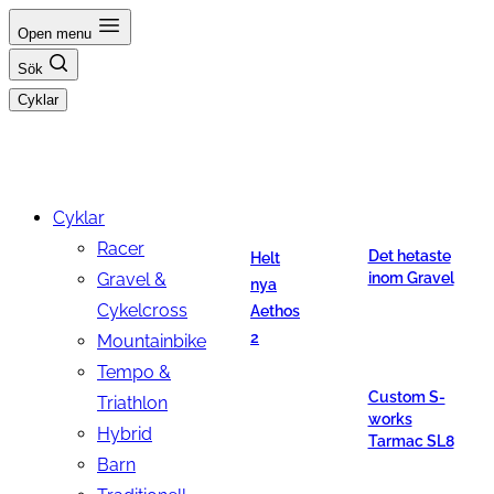
Hoppa
Open menu
till
Sök
innehåll
Cyklar
Cyklar
Racer
Det hetaste
Helt
Gravel &
inom Gravel
nya
Cykelcross
Aethos
2
Mountainbike
Tempo &
Custom S-
Triathlon
works
Hybrid
Tarmac SL8
Barn