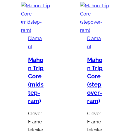
Diama
Diama
nt
nt
Maho
Maho
n Trip
n Trip
Core
Core
(mids
(step
tep-
over-
ram)
ram)
Clever
Clever
Frame-
Frame-
teknike
teknike