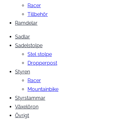
Racer
Tillbehör
Ramdelar
Sadlar
Sadelstolpe
Stel stolpe
Dropperpost
Styren
Racer
Mountainbike
Styrstammar
Växelöron
Övrigt