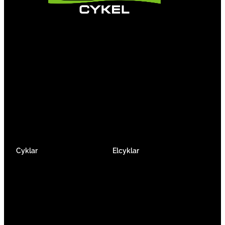
Vi är en passionerad cykelbutik som drivs av
att ge en cykelupplevelse utöver det vanliga.
Vi består av ett härligt gäng cykelnördar som
älskar cykling precis som du.
Facebook
Instagram
YouTube
Cyklar
Elcyklar
Racer
Elcykel Mountainbike
Gravel & Cykelcross
Elcykel Racer
Tempo & Triathlon
Elcykel City & Hybrid
Mountainbikes
Lådcyklar
Hybrid
Vikcyklar