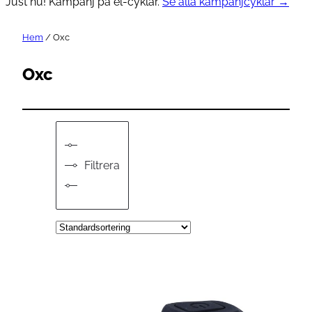
Just nu! Kampanj på el-cyklar.
Se alla kampanjcyklar →
Hem
/ Oxc
Oxc
Filtrera