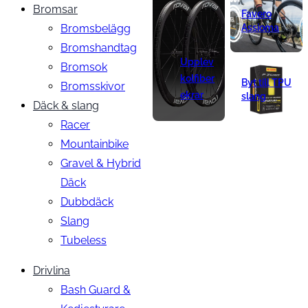
Bromsar
Favero
Bromsbelägg
Assioma
Bromshandtag
Upplev
Bromsok
kolfiber
Byt till TPU
Bromsskivor
ekrar
slang
Däck & slang
Racer
Mountainbike
Gravel & Hybrid
Däck
Dubbdäck
Slang
Tubeless
Drivlina
Bash Guard &