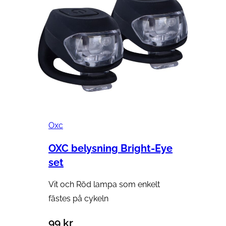
Oxc
OXC belysning Bright-Eye
set
Vit och Röd lampa som enkelt
fästes på cykeln
99
kr