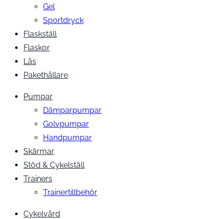
Gel
Sportdryck
Flaskställ
Flaskor
Lås
Pakethållare
Pumpar
Dämparpumpar
Golvpumpar
Handpumpar
Skärmar
Stöd & Cykelställ
Trainers
Trainertillbehör
Cykelvård