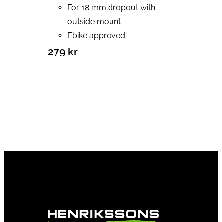
For 18 mm dropout with
outside mount
Ebike approved
279
kr
Lägg till i varukorg