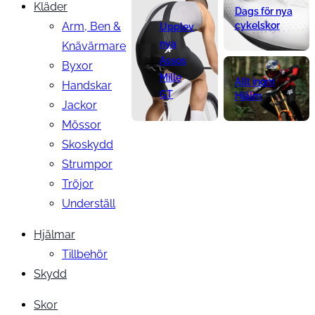
Kläder
Dags för nya
Arm, Ben &
cykelskor
Upplev
nya
Knävärmare
Assos
Byxor
Mille
Allt inom
Handskar
GT
Hjälm
Jackor
Mössor
Skoskydd
Strumpor
Tröjor
Underställ
Hjälmar
Tillbehör
Skydd
Skor