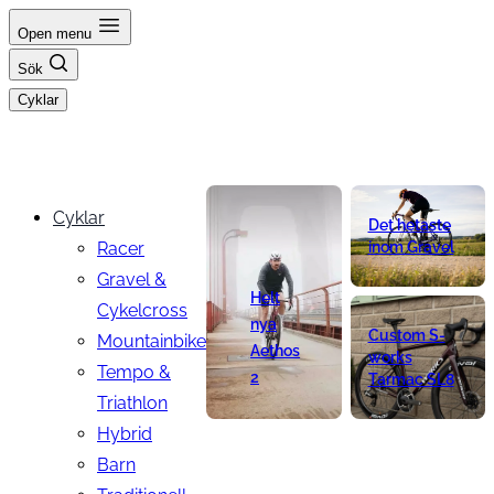
Hoppa
Open menu
till
Sök
innehåll
Cyklar
Cyklar
Det hetaste
Racer
inom Gravel
Gravel &
Helt
Cykelcross
nya
Custom S-
Mountainbike
Aethos
works
Tempo &
2
Tarmac SL8
Triathlon
Hybrid
Barn