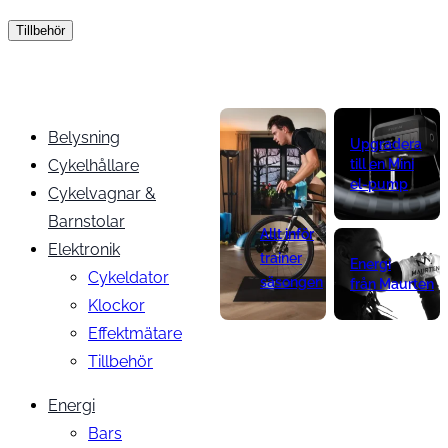
Tillbehör
Belysning
Upgradera
Cykelhållare
till en Mini
el-pump
Cykelvagnar &
Barnstolar
Allt inför
Elektronik
trainer
Energi
Cykeldator
säsongen
från Maurten
Klockor
Effektmätare
Tillbehör
Energi
Bars